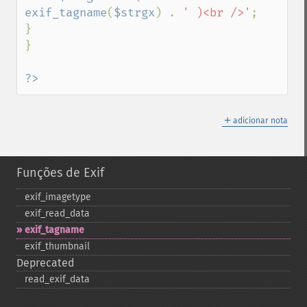
exif_tagname
(
$strgx
) . 
' )<br />'
;

}

}

?>
＋
adicionar nota
Funções de Exif
exif_​imagetype
exif_​read_​data
exif_​tagname
exif_​thumbnail
Deprecated
read_​exif_​data