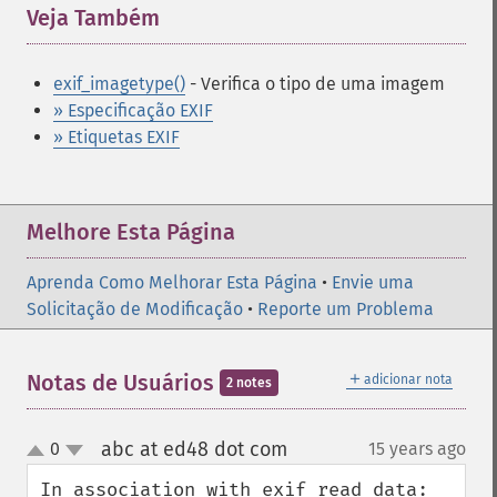
Veja Também
¶
exif_imagetype()
- Verifica o tipo de uma imagem
» Especificação EXIF
» Etiquetas EXIF
Melhore Esta Página
Aprenda Como Melhorar Esta Página
•
Envie uma
Solicitação de Modificação
•
Reporte um Problema
＋
Notas de Usuários
adicionar nota
2 notes
abc at ed48 dot com
0
15 years ago
¶
up
down
In association with exif_read_data:
