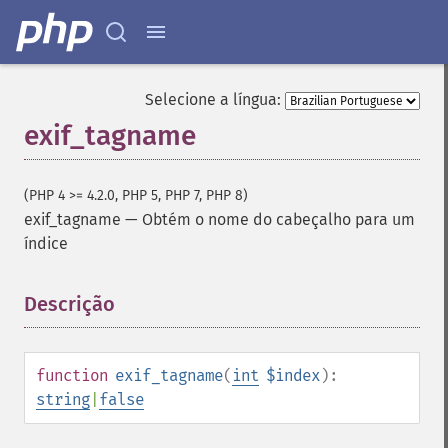
Selecione a língua:
exif_tagname
(PHP 4 >= 4.2.0, PHP 5, PHP 7, PHP 8)
exif_tagname
—
Obtém o nome do cabeçalho para um
índice
Descrição
¶
function
exif_tagname
(
int
$index
):
string
|
false