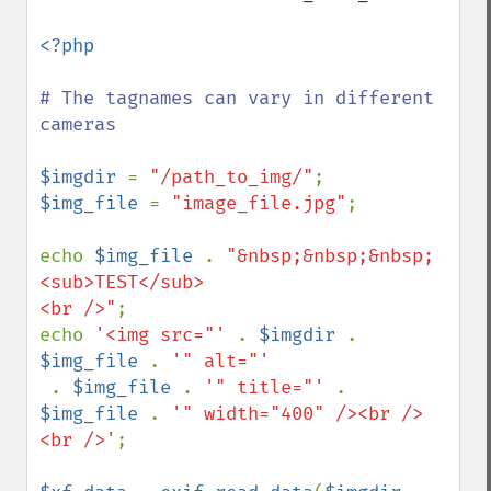
<?php

# The tagnames can vary in different 
cameras

$imgdir 
= 
"/path_to_img/"
$img_file 
= 
"image_file.jpg"
;

echo 
$img_file 
. 
"&nbsp;&nbsp;&nbsp;
<sub>TEST</sub>

<br />"
;

echo 
'<img src="' 
. 
$imgdir 
. 
$img_file 
. 
'" alt="'

. 
$img_file 
. 
'" title="' 
. 
$img_file 
. 
'" width="400" /><br />
<br />'
;
