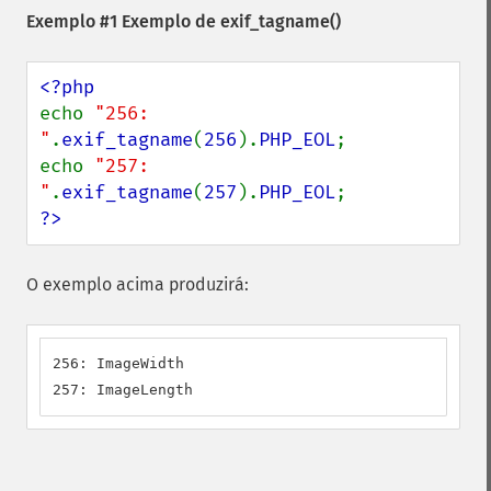
Exemplo #1 Exemplo de
exif_tagname()
echo 
"256: 
"
.
exif_tagname
(
256
).
PHP_EOL
;

echo 
"257: 
"
.
exif_tagname
(
257
).
PHP_EOL
?>
O exemplo acima produzirá:
256: ImageWidth

257: ImageLength