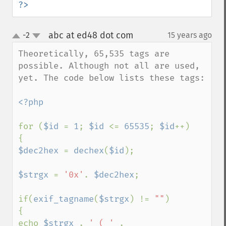
?>
abc at ed48 dot com
-2
15 years ago
¶
up
down
Theoretically, 65,535 tags are 
possible. Although not all are used, 
yet. The code below lists these tags:

<?php

for (
$id 
= 
1
; 
$id 
<= 
65535
; 
$id
++)

$dec2hex 
= 
dechex
(
$id
);

$strgx 
= 
'0x'
. 
$dec2hex
;

if(
exif_tagname
(
$strgx
) != 
""
)

{

echo 
$strgx 
. 
' ( ' 
. 