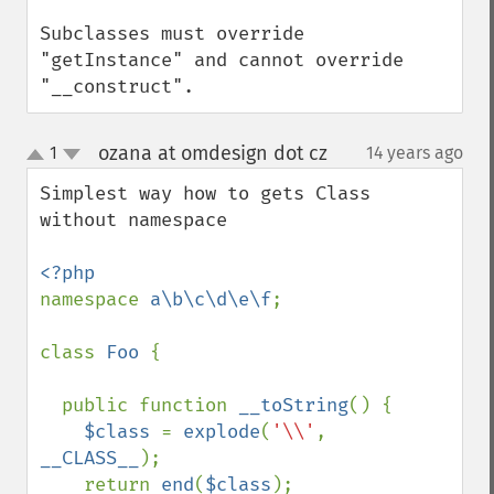
Subclasses must override 
"getInstance" and cannot override 
"__construct".
ozana at omdesign dot cz
1
14 years ago
¶
up
down
Simplest way how to gets Class 
without namespace

namespace 
a\b\c\d\e\f
;

class 
Foo 
{

  public function 
__toString
() {

$class 
= 
explode
(
'\\'
, 
__CLASS__
);

    return 
end
(
$class
);
