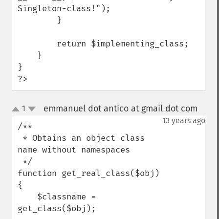
Singleton-class!");

        }

        return $implementing_class;

    }

}

?>
emmanuel dot antico at gmail dot com
1
¶
up
down
13 years ago
/**

 * Obtains an object class 
name without namespaces

 */

function get_real_class($obj) 
{

    $classname = 
get_class($obj);
