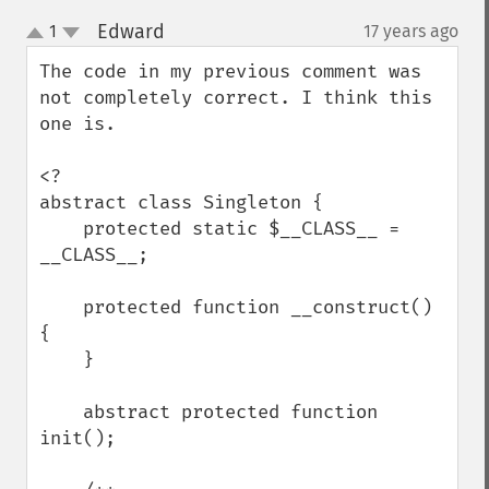
Edward
1
17 years ago
¶
up
down
The code in my previous comment was 
not completely correct. I think this 
one is. 

<?

abstract class Singleton {

    protected static $__CLASS__ = 
__CLASS__;

    protected function __construct() 
{

    }

    abstract protected function 
init();
