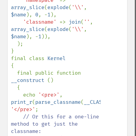
'namespace' 
=> 
array_slice
(
explode
(
'\\'
, 
$name
), 
0
, -
1
),

'classname' 
=> 
join
(
''
, 
array_slice
(
explode
(
'\\'
, 
$name
), -
1
)),

  );

}

final class 
{

  final public function 
__construct 
()

  {

    echo 
'<pre>'
, 
print_r
(
parse_classname
(
__CLASS__
),
1
), 
'</pre>'
;

// Or this for a one-line 
method to get just the 
classname:
