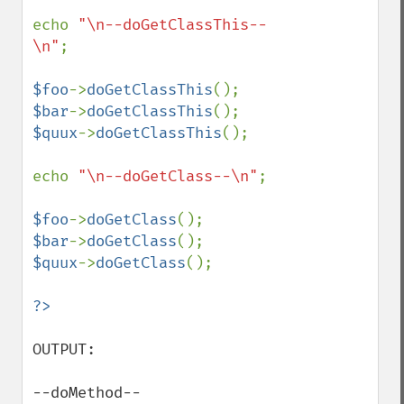
echo 
"\n--doGetClassThis--
\n"
;

$foo
->
doGetClassThis
$bar
->
doGetClassThis
$quux
->
doGetClassThis
();

echo 
"\n--doGetClass--\n"
;

$foo
->
doGetClass
$bar
->
doGetClass
$quux
->
doGetClass
();

OUTPUT:

--doMethod--
