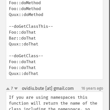
Foo::doMethod

Foo::doMethod

Quux::doMethod

--doGetClassThis--

Foo::doThat

Bar::doThat

Quux::doThat

--doGetClass--

Foo::doThat

Foo::doThat

Quux::doThat
ovidiu.bute [at] gmail.com
7
16 years ago
¶
up
down
If you are using namespaces this 
function will return the name of the 
class including the namespace, so 