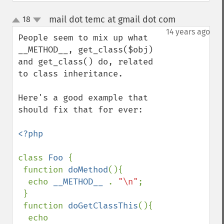
mail dot temc at gmail dot com
18
¶
up
down
14 years ago
People seem to mix up what 
__METHOD__, get_class($obj) 
and get_class() do, related 
to class inheritance.

Here's a good example that 
should fix that for ever:

<?php

class 
Foo 
{

 function 
doMethod
(){

  echo 
__METHOD__ 
. 
"\n"
;

 }

 function 
doGetClassThis
(){

  echo 