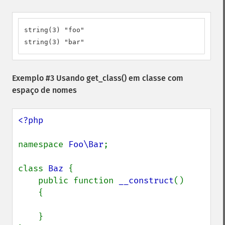
string(3) "foo"

string(3) "bar"
Exemplo #3 Usando
get_class()
em classe com
espaço de nomes
<?php

namespace 
Foo\Bar
;

class 
Baz 
{

    public function 
__construct
()

    {

    }
