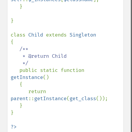
   }

}

class 
Child 
extends 
{

/**

    * @return Child

    */

public static function 
getInstance
()

   {

      return 
parent
::
getInstance
(
get_class
());

   }

}
