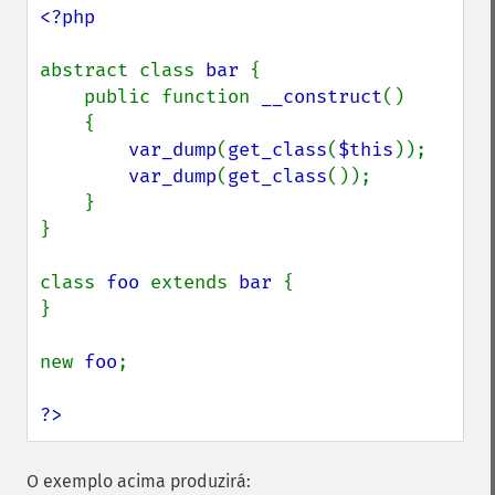
<?php

abstract class 
bar 
{

    public function 
__construct
()

    {

var_dump
(
get_class
(
$this
));

var_dump
(
get_class
());

    }

}

class 
foo 
extends 
bar 
{

}

new 
foo
;

?>
O exemplo acima produzirá: