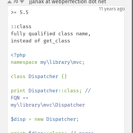
jjanak at webperfection dot net
70
¶
up
down
11 years ago
>= 5.5

::class

fully qualified class name, 
instead of get_class

namespace 
my\library\mvc
;

class 
Dispatcher 
{}

print 
Dispatcher
::class; 
// 
FQN == 
my\library\mvc\Dispatcher

$disp 
= new 
Dispatcher
;
