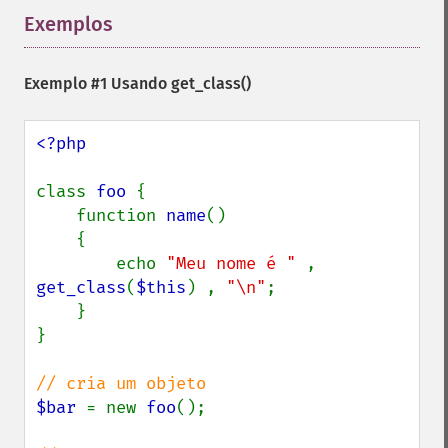
Exemplos
¶
Exemplo #1 Usando
get_class()
<?php

class 
foo 
{

    function 
name
()

    {

        echo 
"Meu nome é " 
, 
get_class
(
$this
) , 
"\n"
;

    }

}

$bar 
= new 
foo
();
