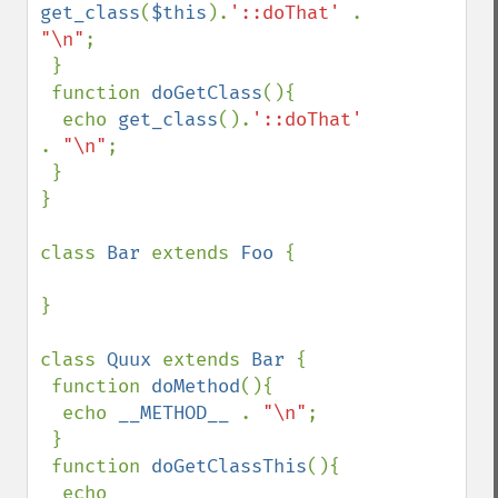
get_class
(
$this
).
'::doThat' 
. 
"\n"
;

 }

 function 
doGetClass
(){

  echo 
get_class
().
'::doThat' 
. 
"\n"
;

 }

}

class 
Bar 
extends 
Foo 
{

}

class 
Quux 
extends 
Bar 
{

 function 
doMethod
(){

  echo 
__METHOD__ 
. 
"\n"
;

 }

 function 
doGetClassThis
(){

  echo 