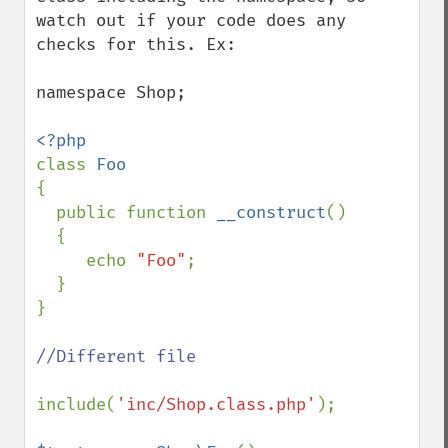
watch out if your code does any 
checks for this. Ex:

namespace Shop;

class 
{

  public function 
__construct
()

  {

     echo 
"Foo"
;

  }

}

//Different file

include(
'inc/Shop.class.php'
); 
