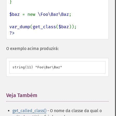
}

$baz 
= new 
\Foo\Bar\Baz
;

var_dump
(
get_class
(
$baz
?>
O exemplo acima produzirá:
string(11) "Foo\Bar\Baz"
Veja Também
¶
get_called_class()
- O nome da classe da qual o