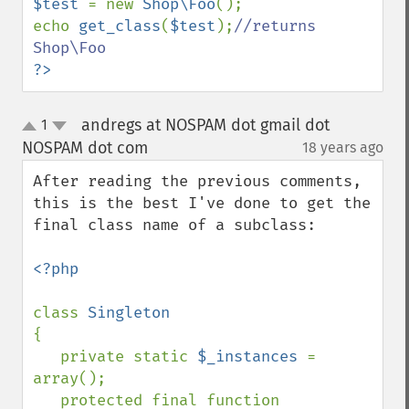
$test 
= new 
Shop\Foo
();

echo 
get_class
(
$test
);
//returns 
?>
andregs at NOSPAM dot gmail dot
1
up
down
NOSPAM dot com
18 years ago
¶
After reading the previous comments, 
this is the best I've done to get the 
final class name of a subclass:

<?php

class 
{

   private static 
$_instances 
= 
array();

   protected final function 