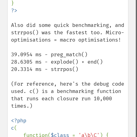
Also did some quick benchmarking, and 
strrpos() was the fastest too. Micro-
optimisations = macro optimisations!

39.0954 ms - preg_match()

28.6305 ms - explode() + end()

20.3314 ms - strrpos()

(For reference, here's the debug code 
used. c() is a benchmarking function 
that runs each closure run 10,000 
times.)

<?php

c
(

    function(
$class 
= 
'a\b\C'
) {
