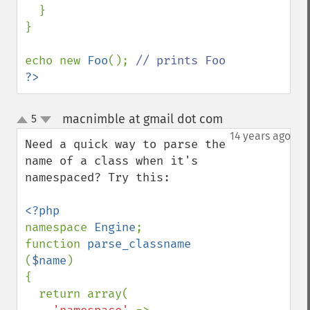
  }

}

echo new 
Foo
(); 
?>
macnimble at gmail dot com
5
¶
up
down
14 years ago
Need a quick way to parse the 
name of a class when it's 
namespaced? Try this:

namespace 
Engine
;

function 
parse_classname 
(
$name
)

{

  return array(
