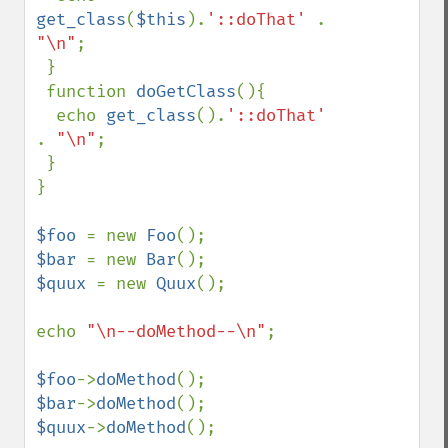
get_class
(
$this
).
'::doThat' 
. 
"\n"
;

 }

 function 
doGetClass
(){

  echo 
get_class
().
'::doThat' 
. 
"\n"
;

 }

}

$foo 
= new 
Foo
$bar 
= new 
Bar
$quux 
= new 
Quux
();

echo 
"\n--doMethod--\n"
;

$foo
->
doMethod
$bar
->
doMethod
$quux
->
doMethod
();
