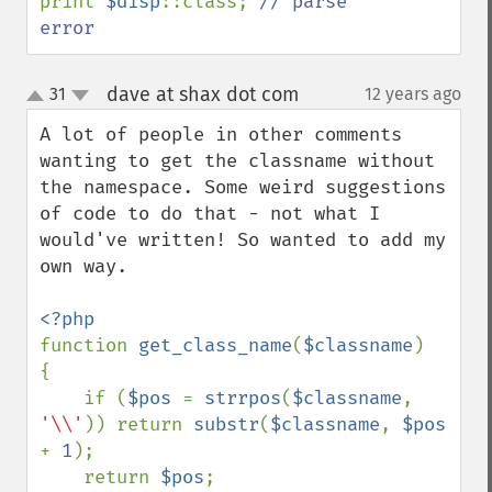
print 
$disp
::class; 
// parse 
error
dave at shax dot com
31
12 years ago
¶
up
down
A lot of people in other comments 
wanting to get the classname without 
the namespace. Some weird suggestions 
of code to do that - not what I 
would've written! So wanted to add my 
own way.

function 
get_class_name
(
$classname
)

{

    if (
$pos 
= 
strrpos
(
$classname
, 
'\\'
)) return 
substr
(
$classname
, 
$pos 
+ 
1
);

    return 
$pos
;
