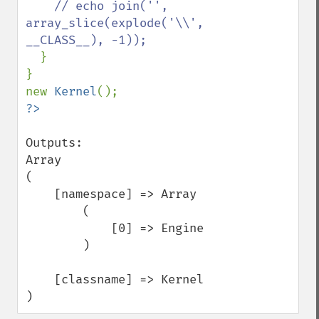
    // echo join('', 
array_slice(explode('\\', 
__CLASS__), -1));

}

}

new 
Kernel
Outputs:

Array

(

    [namespace] => Array

        (

            [0] => Engine

        )

    [classname] => Kernel

)