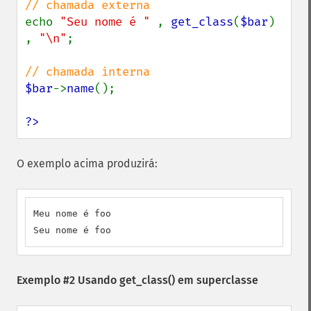
echo 
"Seu nome é " 
, 
get_class
(
$bar
) 
, 
"\n"
;

$bar
->
name
();

?>
O exemplo acima produzirá:
Meu nome é foo

Seu nome é foo
Exemplo #2 Usando
get_class()
em superclasse