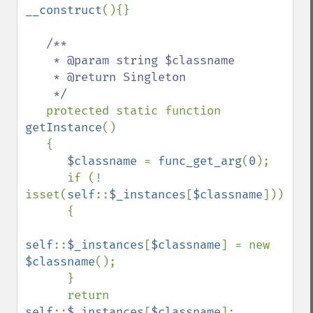
__construct
(){}

/**

    * @param string $classname

    * @return Singleton

    */

protected static function 
getInstance
()

   {

$classname 
= 
func_get_arg
(
0
);

      if (! 
isset(
self
::
$_instances
[
$classname
]))

      {

self
::
$_instances
[
$classname
] = new 
$classname
();

      }

      return 
self
::
$_instances
[
$classname
];
