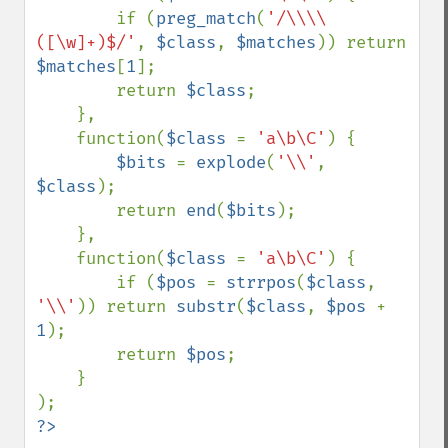
        if (
preg_match
(
'/\\\\
([\w]+)$/'
, 
$class
, 
$matches
)) return 
$matches
[
1
];

        return 
$class
;

    },

    function(
$class 
= 
'a\b\C'
) {

$bits 
= 
explode
(
'\\'
, 
$class
);

        return 
end
(
$bits
);

    },

    function(
$class 
= 
'a\b\C'
) {

        if (
$pos 
= 
strrpos
(
$class
, 
'\\'
)) return 
substr
(
$class
, 
$pos 
+ 
1
);

        return 
$pos
;

    }

?>