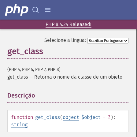
PHP 8.4.24 Released!
Selecione a língua:
get_class
(PHP 4, PHP 5, PHP 7, PHP 8)
get_class
—
Retorna o nome da classe de um objeto
Descrição
¶
function
get_class
(
object
$object
= ?
):
string