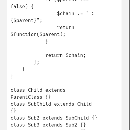
false) {

                $chain .= " > 
{$parent}";

                return 
$function($parent);

            }

            return $chain;

        };

    }

}

class Child extends 
ParentClass {}

class SubChild extends Child 
{}

class Sub2 extends SubChild {}

class Sub3 extends Sub2 {}
