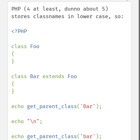
PHP (4 at least, dunno about 5) 
stores classnames in lower case, so:

<?PHP

class 
{

}

class 
Bar 
extends 
{

}

echo 
get_parent_class
(
'Bar'
);

echo 
"\n"
;

echo 
get_parent_class
(
'bar'
);
