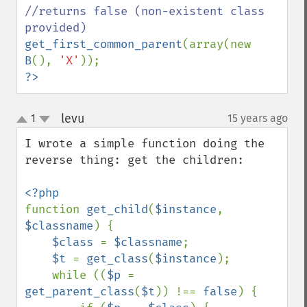
//returns false (non-existent class 
get_first_common_parent
(array(new 
B
(), 
'X'
?>
levu
1
15 years ago
¶
up
down
I wrote a simple function doing the 
reverse thing: get the children:

function 
get_child
(
$instance
, 
$classname
) {

$class 
= 
$classname
;

$t 
= 
get_class
(
$instance
);

    while ((
$p 
= 
get_parent_class
(
$t
)) !== 
false
) {
