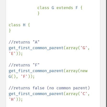
            class 
G 
extends 
F 
{

            }

class 
H 
{

}

get_first_common_parent
(array(
'G'
, 
'E'
));

get_first_common_parent
(array(new 
G
(), 
'F'
));

get_first_common_parent
(array(
'C'
, 
'H'
));
