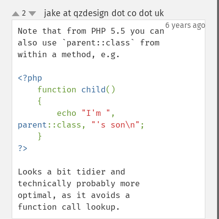
jake at qzdesign dot co dot uk
2
¶
up
down
6 years ago
Note that from PHP 5.5 you can 
also use `parent::class` from 
within a method, e.g.

<?php

function 
child
()

    {

        echo 
"I'm "
, 
parent
::class, 
"'s son\n"
;

Looks a bit tidier and 
technically probably more 
optimal, as it avoids a 
function call lookup.