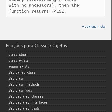
with no ancestors), then the 
function returns FALSE.
＋
adicionar nota
Funções para Classes/Objetos
class_​alias
class_​exists
enum_​exists
get_​called_​class
get_​class
get_​class_​methods
get_​class_​vars
get_​declared_​classes
get_​declared_​interfaces
get_​declared_​traits