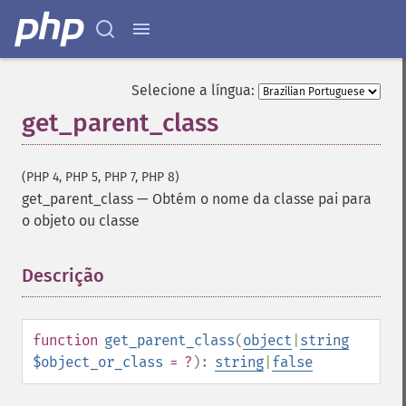
Selecione a língua:
get_parent_class
(PHP 4, PHP 5, PHP 7, PHP 8)
get_parent_class
—
Obtém o nome da classe pai para
o objeto ou classe
Descrição
¶
function
get_parent_class
(
object
|
string
$object_or_class
= ?
):
string
|
false