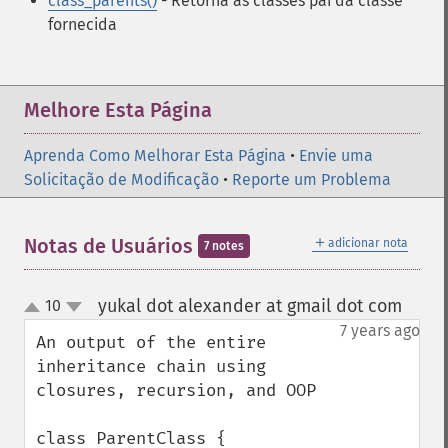
class_parents()
- Retorna as classes pai da classe
fornecida
Melhore Esta Página
Aprenda Como Melhorar Esta Página
•
Envie uma
Solicitação de Modificação
•
Reporte um Problema
＋
Notas de Usuários
adicionar nota
7 notes
yukal dot alexander at gmail dot com
10
¶
up
down
7 years ago
An output of the entire 
inheritance chain using 
closures, recursion, and OOP

class ParentClass {
