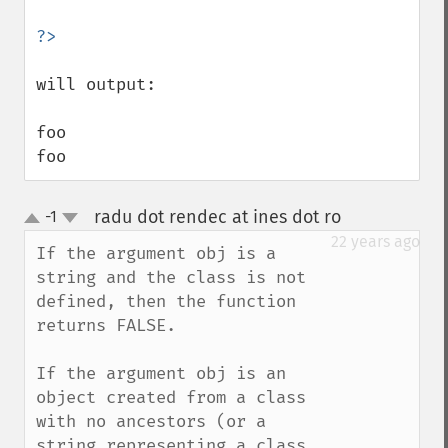
will output:

foo

foo
radu dot rendec at ines dot ro
-1
¶
up
down
22 years ago
If the argument obj is a 
string and the class is not 
defined, then the function 
returns FALSE.

If the argument obj is an 
object created from a class 
with no ancestors (or a 
string representing a class 