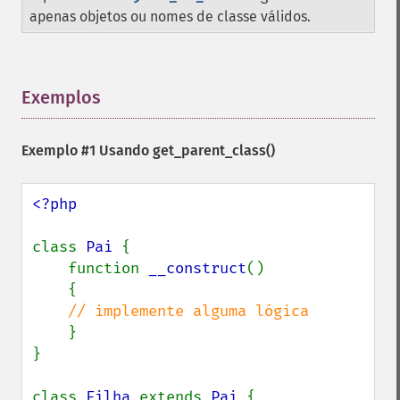
apenas objetos ou nomes de classe válidos.
Exemplos
¶
Exemplo #1 Usando
get_parent_class()
<?php

class 
Pai 
{

    function 
__construct
()

    {

// implemente alguma lógica

}

}

class 
Filha 
extends 
Pai 
{
