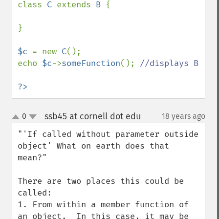
class 
C 
extends 
B 
{

}

$c 
= new 
C
();

echo 
$c
->
someFunction
(); 
//displays B

?>
ssb45 at cornell dot edu
0
18 years ago
¶
up
down
"'If called without parameter outside 
object' What on earth does that 
mean?"

There are two places this could be 
called:

1. From within a member function of 
an object.  In this case, it may be 