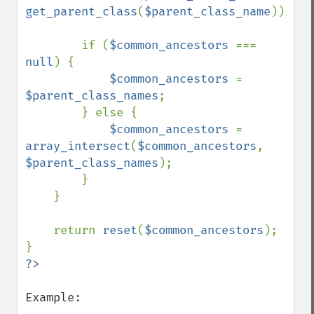
get_parent_class
(
$parent_class_name
));

        if (
$common_ancestors 
=== 
null
) {

$common_ancestors 
= 
$parent_class_names
;

        } else {

$common_ancestors 
= 
array_intersect
(
$common_ancestors
, 
$parent_class_names
);

        }

    }

    return 
reset
(
$common_ancestors
);

Example:
