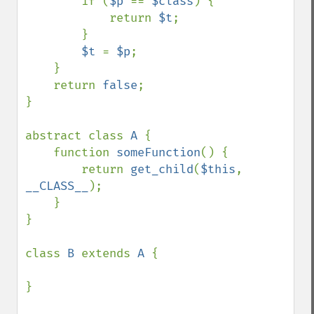
        if (
$p 
== 
$class
) {

            return 
$t
;

        }

$t 
= 
$p
;

    }

    return 
false
;

}

abstract class 
A 
{

    function 
someFunction
() {

        return 
get_child
(
$this
, 
__CLASS__
);

    }

}

class 
B 
extends 
A 
{

}
