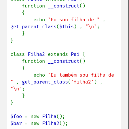
    function 
__construct
()

    {

        echo 
"Eu sou filha de " 
, 
get_parent_class
(
$this
) , 
"\n"
;

    }

}

class 
Filha2 
extends 
Pai 
{

    function 
__construct
()

    {

        echo 
"Eu também sou filha de 
" 
, 
get_parent_class
(
'filha2'
) , 
"\n"
;

    }

}

$foo 
= new 
Filha
$bar 
= new 
Filha2
();
