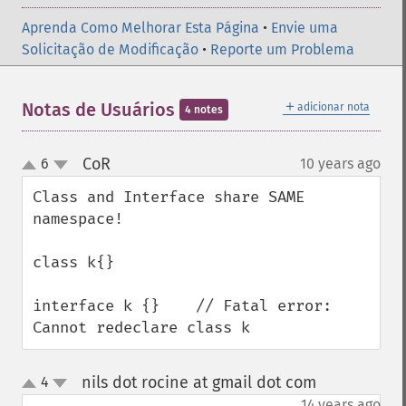
Aprenda Como Melhorar Esta Página
•
Envie uma
Solicitação de Modificação
•
Reporte um Problema
＋
Notas de Usuários
adicionar nota
4 notes
CoR
6
10 years ago
¶
up
down
Class and Interface share SAME 
namespace!

class k{}

interface k {}    // Fatal error: 
Cannot redeclare class k
nils dot rocine at gmail dot com
4
¶
up
down
14 years ago