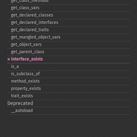
get_​class_​methods
get_​class_​vars
get_​declared_​classes
get_​declared_​interfaces
get_​declared_​traits
get_​mangled_​object_​vars
get_​object_​vars
get_​parent_​class
interface_​exists
is_​a
is_​subclass_​of
method_​exists
property_​exists
trait_​exists
Deprecated
_​_​autoload