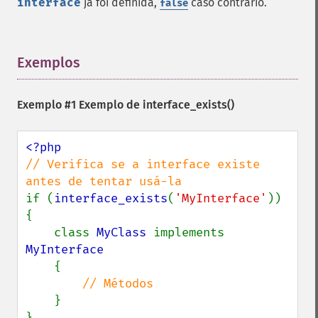
interface
já foi definida,
caso contrário.
false
Exemplos
¶
Exemplo #1 Exemplo de
interface_exists()
// Verifica se a interface existe 
if (
interface_exists
(
'MyInterface'
)) 
{

    class 
MyClass 
implements 
MyInterface

{

// Métodos

}

}
