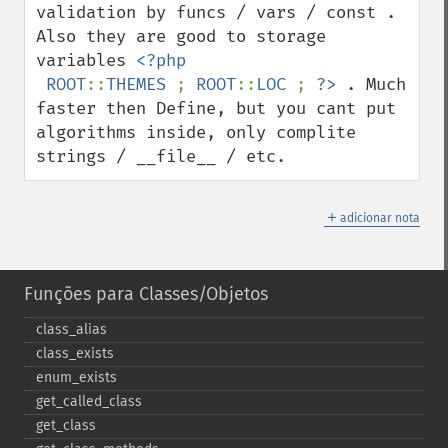
validation by funcs / vars / const .

Also they are good to storage 
variables 
<?php

 ROOT
::
THEMES 
; 
ROOT
::
LOC 
; 
?>
 . Much 
faster then Define, but you cant put 
algorithms inside, only complite 
strings / __file__ / etc.
＋
adicionar nota
Funções para Classes/Objetos
class_​alias
class_​exists
enum_​exists
get_​called_​class
get_​class