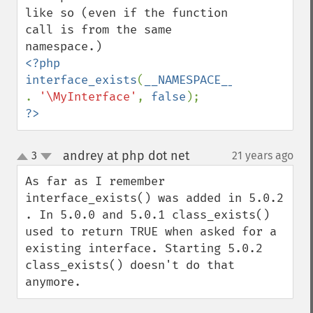
like so (even if the function 
call is from the same 
<?php

interface_exists
(
__NAMESPACE__ 
. 
'\MyInterface'
, 
false
?>
andrey at php dot net
3
21 years ago
¶
up
down
As far as I remember 
interface_exists() was added in 5.0.2 
. In 5.0.0 and 5.0.1 class_exists() 
used to return TRUE when asked for a 
existing interface. Starting 5.0.2 
class_exists() doesn't do that 
anymore.