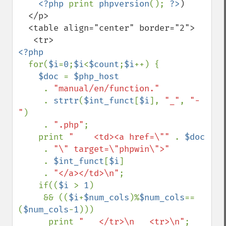
<?php 
print 
phpversion
(); 
?>
)

  </p>

  <table align="center" border="2">

<?php

for(
$i
=
0
;
$i
<
$count
;
$i
++) {

$doc 
= 
$php_host 

. 
"manual/en/function."

. 
strtr
(
$int_funct
[
$i
], 
"_"
, 
"-
"
) 

     . 
".php"
;

    print 
"    <td><a href=\"" 
. 
$doc 

. 
"\" target=\"phpwin\">" 

. 
$int_funct
[
$i
] 

     . 
"</a></td>\n"
;

    if((
$i 
> 
1
) 

     && ((
$i
+
$num_cols
)%
$num_cols
==
(
$num_cols
-
1
)))   

      print 
"   </tr>\n   <tr>\n"
;
