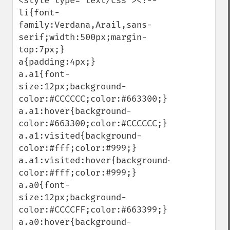
<style type="text/css"><!--

li{font-
family:Verdana,Arail,sans-
serif;width:500px;margin-
top:7px;}

a{padding:4px;}

a.a1{font-
size:12px;background-
color:#CCCCCC;color:#663300;}

a.a1:hover{background-
color:#663300;color:#CCCCCC;}

a.a1:visited{background-
color:#fff;color:#999;}

a.a1:visited:hover{background-
color:#fff;color:#999;}

a.a0{font-
size:12px;background-
color:#CCCCFF;color:#663399;}

a.a0:hover{background-