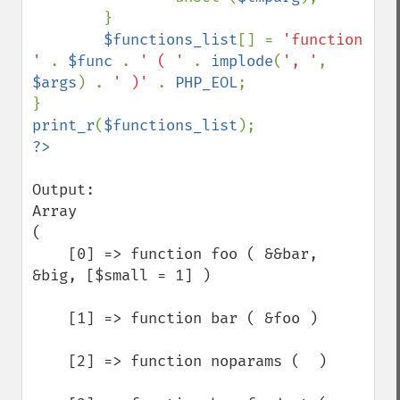
        }

$functions_list
[] = 
'function 
' 
. 
$func 
. 
' ( ' 
. 
implode
(
', '
, 
$args
) . 
' )' 
. 
PHP_EOL
;

print_r
(
$functions_list
Output:

Array

(

    [0] => function foo ( &&bar, 
&big, [$small = 1] )

    [1] => function bar ( &foo )

    [2] => function noparams (  )
