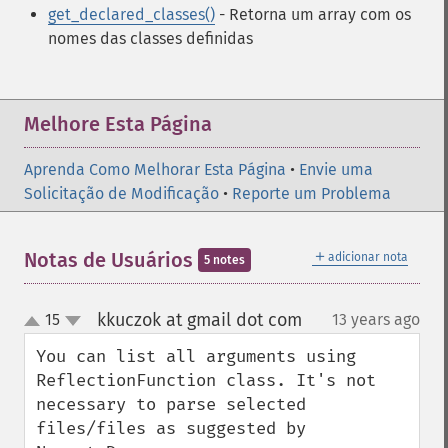
get_declared_classes()
- Retorna um array com os
nomes das classes definidas
Melhore Esta Página
Aprenda Como Melhorar Esta Página
•
Envie uma
Solicitação de Modificação
•
Reporte um Problema
＋
Notas de Usuários
adicionar nota
5 notes
kkuczok at gmail dot com
15
13 years ago
¶
up
down
You can list all arguments using 
ReflectionFunction class. It's not 
necessary to parse selected 
files/files as suggested by 