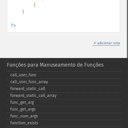
        }

    }

?>
＋
adicionar nota
Funções para Manuseamento de Funções
call_​user_​func
call_​user_​func_​array
forward_​static_​call
forward_​static_​call_​array
func_​get_​arg
func_​get_​args
func_​num_​args
function_​exists