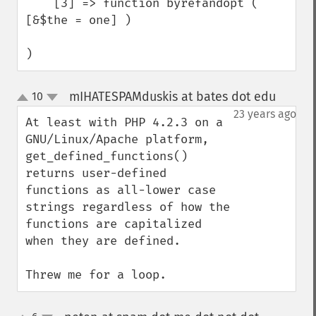
    [3] => function byrefandopt ( 
[&$the = one] )

)
mIHATESPAMduskis at bates dot edu
10
¶
up
down
23 years ago
At least with PHP 4.2.3 on a 
GNU/Linux/Apache platform, 
get_defined_functions() 
returns user-defined 
functions as all-lower case 
strings regardless of how the 
functions are capitalized 
when they are defined.

Threw me for a loop.