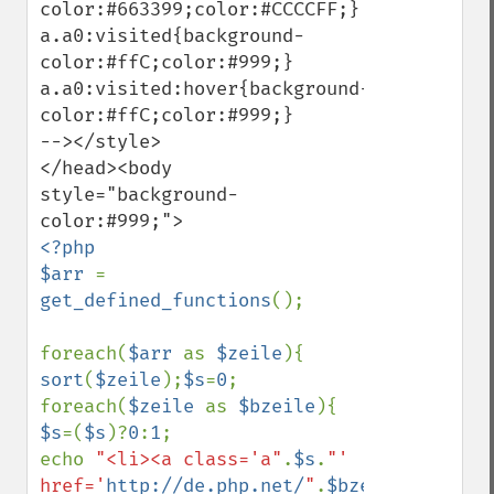
color:#663399;color:#CCCCFF;}

a.a0:visited{background-
color:#ffC;color:#999;}

a.a0:visited:hover{background-
color:#ffC;color:#999;}

--></style>

</head><body 
style="background-
<?php

$arr 
= 
get_defined_functions
();

foreach(
$arr 
as 
$zeile
sort
(
$zeile
);
$s
=
0
;

foreach(
$zeile 
as 
$bzeile
$s
=(
$s
)?
0
:
1
;

echo 
"<li><a class='a"
.
$s
.
"'  
href='
http://de.php.net/
"
.
$bzeile
.
"'>"
.
$b