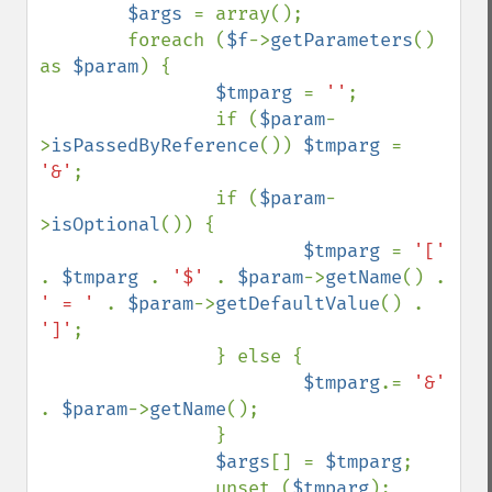
$args 
= array();

        foreach (
$f
->
getParameters
() 
as 
$param
) {

$tmparg 
= 
''
;

                if (
$param
-
>
isPassedByReference
()) 
$tmparg 
= 
'&'
;

                if (
$param
-
>
isOptional
()) {

$tmparg 
= 
'[' 
. 
$tmparg 
. 
'$' 
. 
$param
->
getName
() . 
' = ' 
. 
$param
->
getDefaultValue
() . 
']'
;

                } else {

$tmparg
.= 
'&' 
. 
$param
->
getName
();

                }

$args
[] = 
$tmparg
;

                unset (
$tmparg
);
