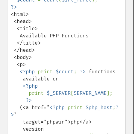
<html>

 <head>

  <title>

   Available PHP Functions

  </title>

 </head>

 <body>

  <p>

<?php 
print 
$count
; 
?>
 functions     

    available on 

<?php 

print 
$_SERVER
[
SERVER_NAME
]; 

   (<a href="
<?php 
print 
$php_host
;
?
>
" 

    target="phpwin">php</a>

    version 
