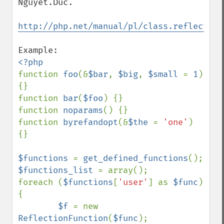
Nguyet.Duc.

http://php.net/manual/pl/class.reflection
function 
foo
(&
$bar
, 
$big
, 
$small 
= 
1
) 
{}

function 
bar
(
$foo
) {}

function 
noparams
() {}

function 
byrefandopt
(&
$the 
= 
'one'
) 
{}

$functions 
= 
get_defined_functions
$functions_list 
= array();

foreach (
$functions
[
'user'
] as 
$func
) 
{

$f 
= new 
ReflectionFunction
(
$func
);
