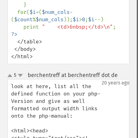
    }

  for(
$i
=(
$num_cols
-
(
$count
%
$num_cols
));
$i
>
0
;
$i
--)  

    print 
"    <td>&nbsp;</td>\n"
  </table>

 </body>

</html>
berchentreff at berchentreff dot de
5
¶
up
down
20 years ago
look at here, list all the 
defined function on your php-
Version and give as well 
formatted output width links 
onto the php-manual:

<html><head>
