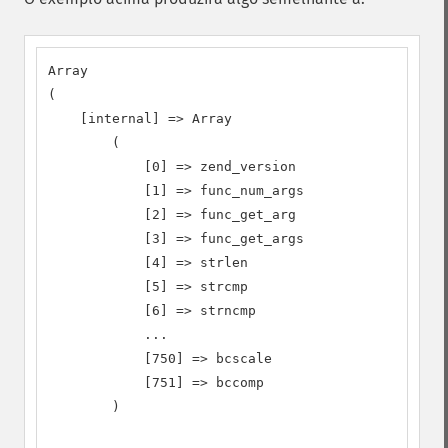
Array

(

    [internal] => Array

        (

            [0] => zend_version

            [1] => func_num_args

            [2] => func_get_arg

            [3] => func_get_args

            [4] => strlen

            [5] => strcmp

            [6] => strncmp

            ...

            [750] => bcscale

            [751] => bccomp

        )
