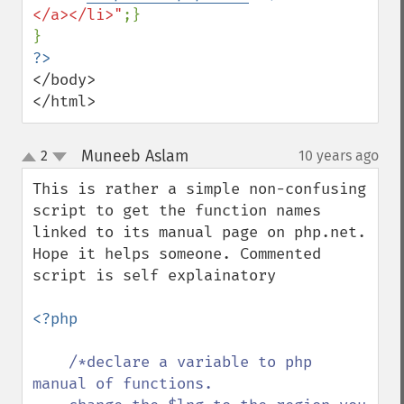
</a></li>"
;}

</body>

</html>
Muneeb Aslam
2
10 years ago
¶
up
down
This is rather a simple non-confusing 
script to get the function names 
linked to its manual page on php.net. 
Hope it helps someone. Commented 
script is self explainatory

<?php

/*declare a variable to php 
manual of functions.
