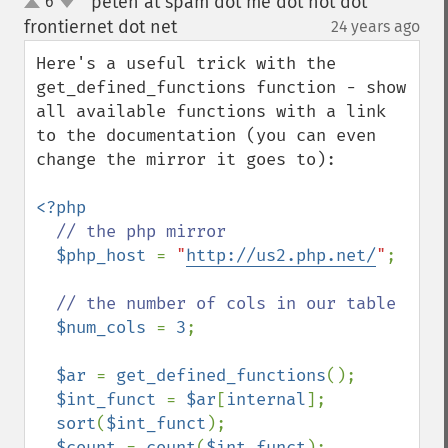
peten at spam dot me dot not dot
6
up
down
frontiernet dot net
24 years ago
¶
Here's a useful trick with the 
get_defined_functions function - show 
all available functions with a link 
to the documentation (you can even 
change the mirror it goes to):

<?php

// the php mirror 

$php_host 
= 
"
http://us2.php.net/
"
;

// the number of cols in our table

$num_cols 
= 
3
;

$ar 
= 
get_defined_functions
();

$int_funct 
= 
$ar
[
internal
];

sort
(
$int_funct
);

$count 
= 
count
(
$int_funct