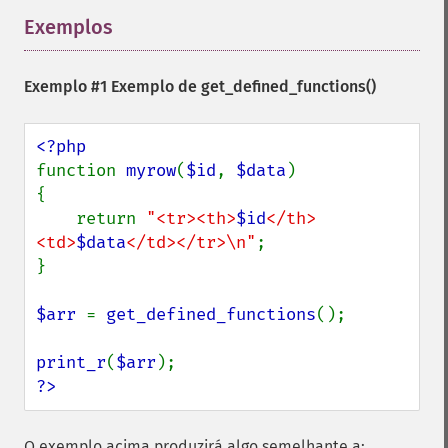
Exemplos
¶
Exemplo #1 Exemplo de
get_defined_functions()
function 
myrow
(
$id
, 
$data
)

{

    return 
"<tr><th>
$id
</th>
<td>
$data
</td></tr>\n"
;

}

$arr 
= 
get_defined_functions
();

print_r
(
$arr
?>
O exemplo acima produzirá algo semelhante a: