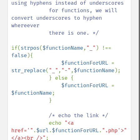
using hyphens instead of underscores

            for functions, we will 
convert underscores to hyphen 
whereever

            there is one. */

if(
strpos
(
$functionName
,
"_"
) !== 
false
){

$functionForURL 
= 
str_replace
(
"_"
,
"-"
,
$functionName
);

            } else {

$functionForURL 
= 
$functionName
;

            }

/* echo the link */

echo 
"<a 
href='"
.
$url
.
$functionForURL
.
".php'>"
.
$fu
</a><br />"
;
