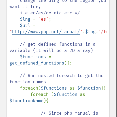
    change the $lng to the region you 
want it for,

    i-e en/es/de etc etc */

$lng 
= 
"es"
;

$url 
= 
"
http://www.php.net/manual/
"
.
$lng
.
"/funct
// get defined functions in a 
variable (it will be a 2D array)

$functions 
= 
get_defined_functions
();

// Run nested foreach to get the 
function names

foreach(
$functions 
as 
$function
){

        foreach (
$function 
as 
$functionName
){

/* Since php manual is 