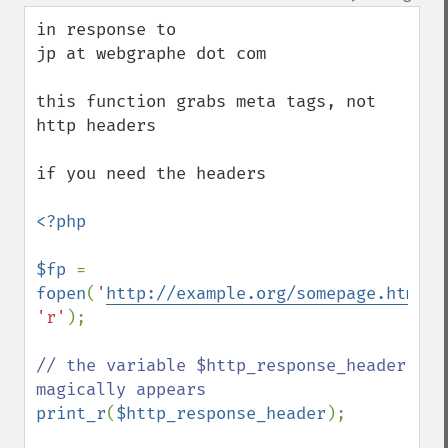
up
down
in response to

jp at webgraphe dot com

this function grabs meta tags, not 
http headers

if you need the headers

<?php

$fp 
= 
fopen
(
'
http://example.org/somepage.html
'
'r'
);

// the variable $http_response_header 
print_r
(
$http_response_header
);
