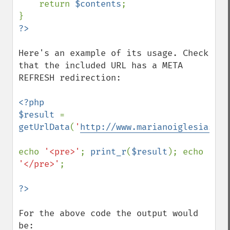
    return 
$contents
;

Here's an example of its usage. Check 
that the included URL has a META 
REFRESH redirection:

<?php

$result 
= 
getUrlData
(
'
http://www.marianoiglesias.co
echo 
'<pre>'
; 
print_r
(
$result
); echo 
'</pre>'
;

For the above code the output would 
be:
