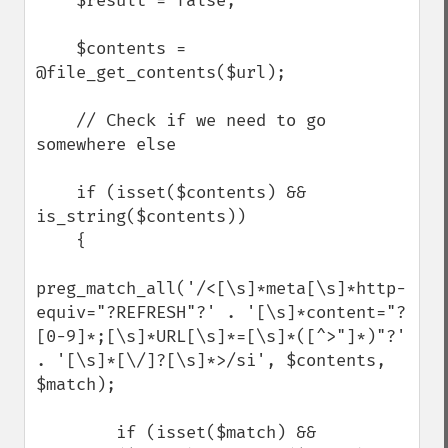
    $result = false;

    $contents = 
@file_get_contents($url);

    // Check if we need to go 
somewhere else

    if (isset($contents) && 
is_string($contents))

    {

preg_match_all('/<[\s]*meta[\s]*http-
equiv="?REFRESH"?' . '[\s]*content="?
[0-9]*;[\s]*URL[\s]*=[\s]*([^>"]*)"?' 
. '[\s]*[\/]?[\s]*>/si', $contents, 
$match);

        if (isset($match) && 