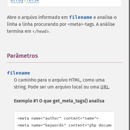
Abre o arquivo informado em
filename
e analisa-o
linha a linha procurando por <meta>-tags. A análise
termina em
.
</head>
Parâmetros
¶
filename
O caminho para o arquivo HTML, como uma
string. Pode ser um arquivo local ou uma
URL
.
Exemplo #1 O que
get_meta_tags()
analisa
<meta name="author" content="name">

<meta name="keywords" content="php documentation"