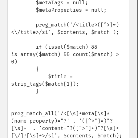
        $metaTags = null;

        $metaProperties = null;

        preg_match('/<title>([^>]*)
<\/title>/si', $contents, $match );

        if (isset($match) && 
is_array($match) && count($match) > 
0)

        {

            $title = 
strip_tags($match[1]);

        }

preg_match_all('/<[\s]*meta[\s]*
(name|property)="?' . '([^>"]*)"?
[\s]*' . 'content="?([^>"]*)"?[\s]*
[\/]?[\s]*>/si', $contents, $match);
