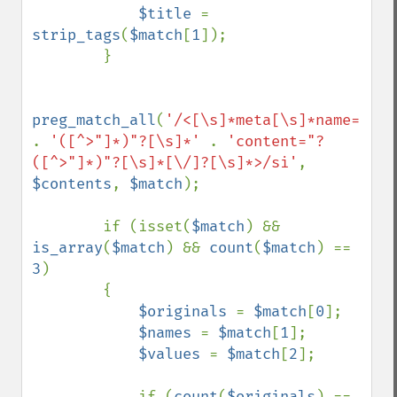
$title 
= 
strip_tags
(
$match
[
1
]);

        }

preg_match_all
(
'/<[\s]*meta[\s]*name="?' 
. 
'([^>"]*)"?[\s]*' 
. 
'content="?
([^>"]*)"?[\s]*[\/]?[\s]*>/si'
, 
$contents
, 
$match
);

        if (isset(
$match
) && 
is_array
(
$match
) && 
count
(
$match
) == 
3
)

        {

$originals 
= 
$match
[
0
];

$names 
= 
$match
[
1
];

$values 
= 
$match
[
2
];

            if (
count
(
$originals
) == 