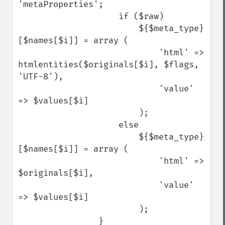
'metaProperties';

                    if ($raw)

                        ${$meta_type}
[$names[$i]] = array (

                            'html' => 
htmlentities($originals[$i], $flags, 
'UTF-8'),

                            'value' 
=> $values[$i]

                        );

                    else

                        ${$meta_type}
[$names[$i]] = array (

                            'html' => 
$originals[$i],

                            'value' 
=> $values[$i]

                        );

                }
