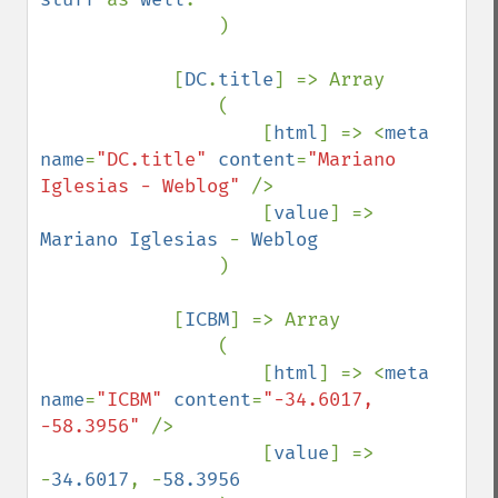
                )

            [
DC
.
title
] => Array

                (

                    [
html
] => <
meta 
name
=
"DC.title" 
content
=
"Mariano 
Iglesias - Weblog" 
/>

                    [
value
] => 
Mariano Iglesias 
- 
Weblog

)

            [
ICBM
] => Array

                (

                    [
html
] => <
meta 
name
=
"ICBM" 
content
=
"-34.6017, 
-58.3956" 
/>

                    [
value
] => 
-
34.6017
, -
58.3956
