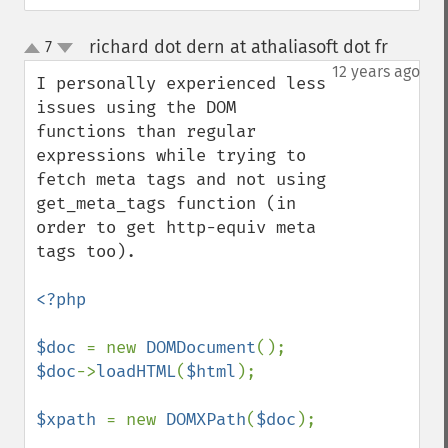
richard dot dern at athaliasoft dot fr
7
¶
up
down
12 years ago
I personally experienced less 
issues using the DOM 
functions than regular 
expressions while trying to 
fetch meta tags and not using 
get_meta_tags function (in 
order to get http-equiv meta 
tags too).

<?php

$doc 
= new 
DOMDocument
$doc
->
loadHTML
(
$html
);

$xpath 
= new 
DOMXPath
(
$doc
);
