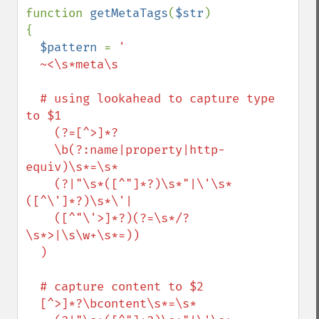
function 
getMetaTags
(
$str
)

{

$pattern 
= 
'

  ~<\s*meta\s

  # using lookahead to capture type 
to $1

    (?=[^>]*?

    \b(?:name|property|http-
equiv)\s*=\s*

    (?|"\s*([^"]*?)\s*"|\'\s*
([^\']*?)\s*\'|

    ([^"\'>]*?)(?=\s*/?
\s*>|\s\w+\s*=))

  )

  # capture content to $2

  [^>]*?\bcontent\s*=\s*
