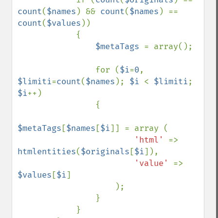
count
(
$names
) && 
count
(
$names
) == 
count
(
$values
))

            {

$metaTags 
= array();

                for (
$i
=
0
, 
$limiti
=
count
(
$names
); 
$i 
< 
$limiti
; 
$i
++)

                {

$metaTags
[
$names
[
$i
]] = array (

'html' 
=> 
htmlentities
(
$originals
[
$i
]),

'value' 
=> 
$values
[
$i
]

                    );

                }

            }
