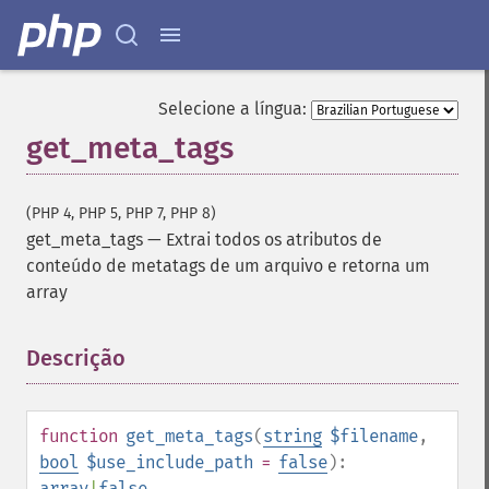
Selecione a língua:
get_meta_tags
(PHP 4, PHP 5, PHP 7, PHP 8)
get_meta_tags
—
Extrai todos os atributos de
conteúdo de metatags de um arquivo e retorna um
array
Descrição
¶
function
get_meta_tags
(
string
$filename
,
bool
$use_include_path
=
false
):
array
|
false