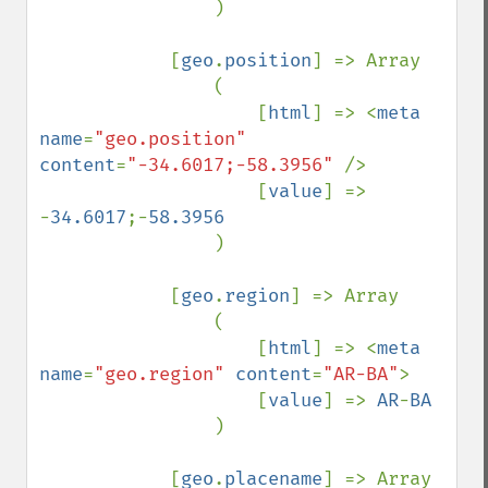
)

            [
geo
.
position
] => Array

                (

                    [
html
] => <
meta 
name
=
"geo.position" 
content
=
"-34.6017;-58.3956" 
/>

                    [
value
] => 
-
34.6017
;-
58.3956

)

            [
geo
.
region
] => Array

                (

                    [
html
] => <
meta 
name
=
"geo.region" 
content
=
"AR-BA"
>

                    [
value
] => 
AR
-
BA

)

            [
geo
.
placename
] => Array
