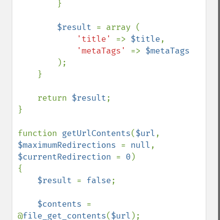
        }

$result 
= array (

'title' 
=> 
$title
,

'metaTags' 
=> 
$metaTags

);

    }

    return 
$result
;

}

function 
getUrlContents
(
$url
, 
$maximumRedirections 
= 
null
, 
$currentRedirection 
= 
0
)

{

$result 
= 
false
;

$contents 
= 
@
file_get_contents
(
$url
);
