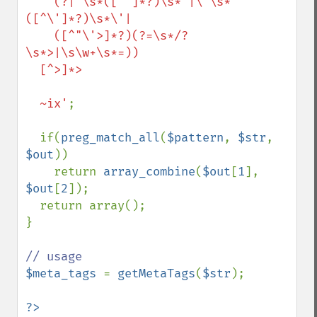
    (?|"\s*([^"]*?)\s*"|\'\s*
([^\']*?)\s*\'|

    ([^"\'>]*?)(?=\s*/?
\s*>|\s\w+\s*=))

  [^>]*>

  ~ix'
;

  if(
preg_match_all
(
$pattern
, 
$str
, 
$out
))

    return 
array_combine
(
$out
[
1
], 
$out
[
2
]);

  return array();

}

$meta_tags 
= 
getMetaTags
(
$str
);

?>