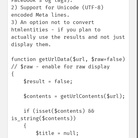
Facebook's og tags).

2) Support for Unicode (UTF-8) 
encoded Meta lines.

3) An option not to convert 
htmlentities - if you plan to 
actually use the results and not just 
display them.

function getUrlData($url, $raw=false) 
// $raw - enable for raw display

{

    $result = false;

    $contents = getUrlContents($url);

    if (isset($contents) && 
is_string($contents))

    {

        $title = null;
