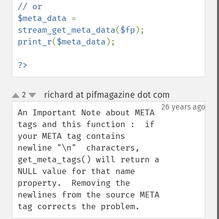
$meta_data 
= 
stream_get_meta_data
(
$fp
print_r
(
$meta_data
);

?>
richard at pifmagazine dot com
2
¶
up
down
26 years ago
An Important Note about META 
tags and this function :  if 
your META tag contains 
newline "\n"  characters, 
get_meta_tags() will return a 
NULL value for that name 
property.  Removing the 
newlines from the source META 
tag corrects the problem.