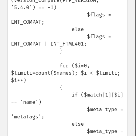
(version_compare(PHP_VERSION, 
'5.4.0') == -1)

                         $flags = 
ENT_COMPAT;

                    else

                         $flags = 
ENT_COMPAT | ENT_HTML401;

                }

                for ($i=0, 
$limiti=count($names); $i < $limiti; 
$i++)

                {

                    if ($match[1][$i] 
== 'name')

                         $meta_type = 
'metaTags';

                    else

                         $meta_type = 