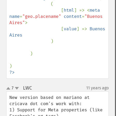
                (

                    [
html
] => <
meta 
name
=
"geo.placename" 
content
=
"Buenos 
Aires"
>

                    [
value
] => 
Buenos 
Aires

)

        )

?>
LWC
7
11 years ago
¶
up
down
New version based on mariano at 
cricava dot com's work with:

1) Support for Meta properties (like 