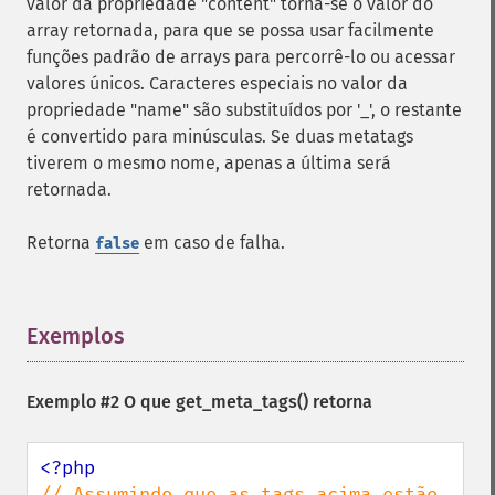
valor da propriedade "content" torna-se o valor do
array retornada, para que se possa usar facilmente
funções padrão de arrays para percorrê-lo ou acessar
valores únicos. Caracteres especiais no valor da
propriedade "name" são substituídos por '_', o restante
é convertido para minúsculas. Se duas metatags
tiverem o mesmo nome, apenas a última será
retornada.
Retorna
em caso de falha.
false
Exemplos
¶
Exemplo #2 O que
get_meta_tags()
retorna
// Assumindo que as tags acima estão 