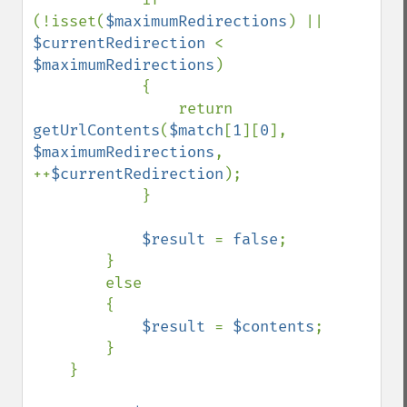
(!isset(
$maximumRedirections
) || 
$currentRedirection 
< 
$maximumRedirections
)

            {

                return 
getUrlContents
(
$match
[
1
][
0
], 
$maximumRedirections
, 
++
$currentRedirection
);

            }

$result 
= 
false
;

        }

        else

        {

$result 
= 
$contents
;

        }

    }
