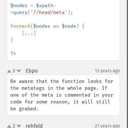
$nodes 
= 
$xpath
-
>
query
(
'//head/meta'
);

foreach(
$nodes 
as 
$node
) {

    [...]

}

?>
Ebpo
2
13 years ago
¶
up
down
Be aware that the function looks for 
the metatags in the whole page. If 
one of the meta is commented in your 
code for some reason, it will still 
be grabed.
rehfeld
2
21 years ago
¶