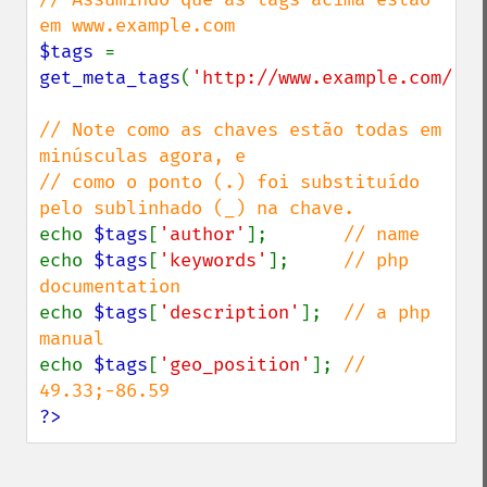
$tags 
= 
get_meta_tags
(
'http://www.example.com/'
);

// Note como as chaves estão todas em 
minúsculas agora, e

// como o ponto (.) foi substituído 
echo 
$tags
[
'author'
];       
echo 
$tags
[
'keywords'
];     
// php 
echo 
$tags
[
'description'
];  
// a php 
echo 
$tags
[
'geo_position'
]; 
// 
?>