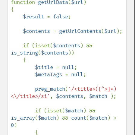
function 
getUrlData
(
$url
)

{

$result 
= 
false
;

$contents 
= 
getUrlContents
(
$url
);

    if (isset(
$contents
) && 
is_string
(
$contents
))

    {

$title 
= 
null
;

$metaTags 
= 
null
;

preg_match
(
'/<title>([^>]*)
<\/title>/si'
, 
$contents
, 
$match 
);

        if (isset(
$match
) && 
is_array
(
$match
) && 
count
(
$match
) > 
0
)

        {
