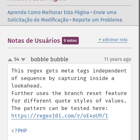
Aprenda Como Melhorar Esta Página
•
Envie uma
Solicitação de Modificação
•
Reporte um Problema
＋
Notas de Usuários
adicionar nota
9 notes
bobble bubble
54
11 years ago
¶
up
down
This regex gets meta tags independent 
of sequence by capturing inside a 
lookahead.

Further uses the branch reset feature 
for different quote styles of values.

The pattern can be tested here: 
https://regex101.com/r/oE4oU9/1
<?PHP
