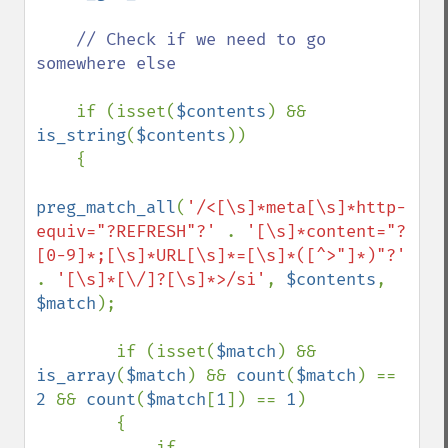
// Check if we need to go 
somewhere else

if (isset(
$contents
) && 
is_string
(
$contents
))

    {

preg_match_all
(
'/<[\s]*meta[\s]*http-
equiv="?REFRESH"?' 
. 
'[\s]*content="?
[0-9]*;[\s]*URL[\s]*=[\s]*([^>"]*)"?' 
. 
'[\s]*[\/]?[\s]*>/si'
, 
$contents
, 
$match
);

        if (isset(
$match
) && 
is_array
(
$match
) && 
count
(
$match
) == 
2 
&& 
count
(
$match
[
1
]) == 
1
)

        {

            if 