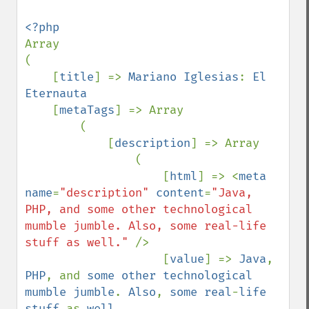
Array

(

    [
title
] => 
Mariano Iglesias
: 
El 
Eternauta    

[
metaTags
] => Array

        (

            [
description
] => Array

                (

                    [
html
] => <
meta 
name
=
"description" 
content
=
"Java, 
PHP, and some other technological 
mumble jumble. Also, some real-life 
stuff as well." 
/>

                    [
value
] => 
Java
, 
PHP
, and 
some other technological 
mumble jumble
. 
Also
, 
some real
-
life 
stuff 
as 
well
.
