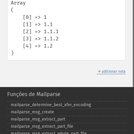
Array

(

    [0] => 1

    [1] => 1.1

    [2] => 1.1.1

    [3] => 1.1.2

    [4] => 1.2

)
＋
adicionar nota
Funções de Mailparse
mailparse_​determine_​best_​xfer_​encoding
mailparse_​msg_​create
mailparse_​msg_​extract_​part
mailparse_​msg_​extract_​part_​file
mailparse_​msg_​extract_​whole_​part_​file