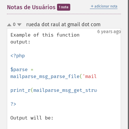
＋
Notas de Usuários
adicionar nota
1 note
rueda dot raul at gmail dot com
0
¶
up
down
6 years ago
Example of this function 
output:

<?php

$parse 
= 
mailparse_msg_parse_file
(
'mail.txt'
);

print_r
(
mailparse_msg_get_structure
(
$pars
Output will be:
