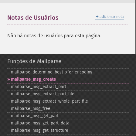
＋
Notas de Usuários
adicionar nota
Não há notas de usuários para esta página.
Funções de Mailparse
mailparse_​determine_​best_​xfer_​encoding
mailparse_​msg_​create
mailparse_​msg_​extract_​part
mailparse_​msg_​extract_​part_​file
mailparse_​msg_​extract_​whole_​part_​file
mailparse_​msg_​free
mailparse_​msg_​get_​part
mailparse_​msg_​get_​part_​data
mailparse_​msg_​get_​structure