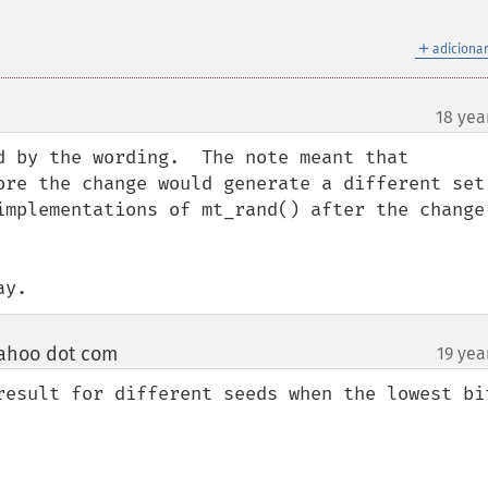
＋
adicionar
18 yea
d by the wording.  The note meant that 
ore the change would generate a different set 
implementations of mt_rand() after the change 
ay.
ahoo dot com
19 yea
¶
result for different seeds when the lowest bit