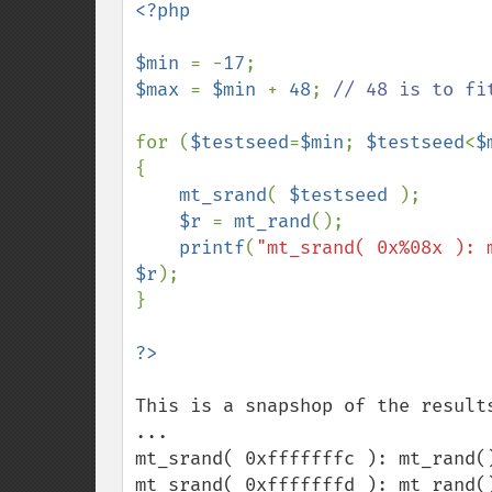
<?php

$min 
= -
17
$max 
= 
$min 
+ 
48
; 
// 48 is to fi
for (
$testseed
=
$min
; 
$testseed
<
$
{

mt_srand
( 
$testseed 
);

$r 
= 
mt_rand
();

printf
(
"mt_srand( 0x%08x ): 
$r
);

}

This is a snapshop of the results
...

mt_srand( 0xfffffffc ): mt_rand()
mt_srand( 0xfffffffd ): mt_rand()