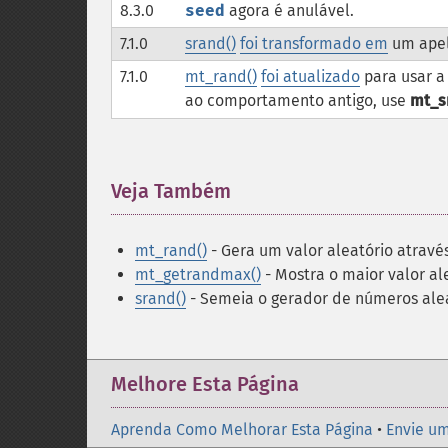
8.3.0
seed
agora é anulável.
7.1.0
srand()
foi transformado em
um ape
7.1.0
mt_rand()
foi atualizado
para usar a 
ao comportamento antigo, use
mt_s
Veja Também
¶
mt_rand()
- Gera um valor aleatório atrav
mt_getrandmax()
- Mostra o maior valor al
srand()
- Semeia o gerador de números ale
Melhore Esta Página
Aprenda Como Melhorar Esta Página
•
Envie um