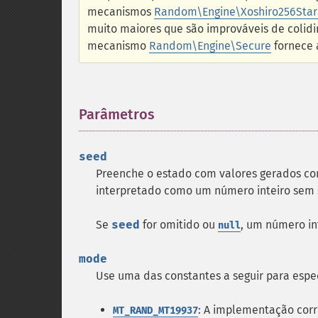
mecanismos
Random\Engine\Xoshiro256Star
muito maiores que são improváveis de colidir
mecanismo
Random\Engine\Secure
fornece 
Parâmetros
¶
seed
Preenche o estado com valores gerados co
interpretado como um número inteiro sem si
Se
seed
for omitido ou
, um número int
null
mode
Use uma das constantes a seguir para espe
: A implementação corre
MT_RAND_MT19937