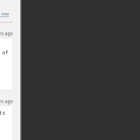
 nota
rs ago
of 
rs ago
s 