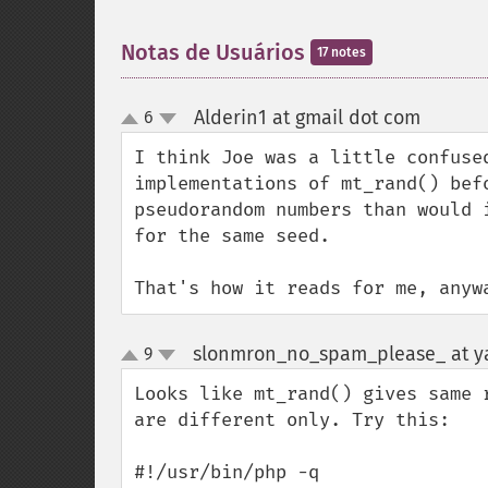
Notas de Usuários
17 notes
Alderin1 at gmail dot com
6
¶
up
down
I think Joe was a little confuse
implementations of mt_rand() bef
pseudorandom numbers than would 
for the same seed.

That's how it reads for me, anyw
slonmron_no_spam_please_ at y
9
up
down
Looks like mt_rand() gives same 
are different only. Try this:
