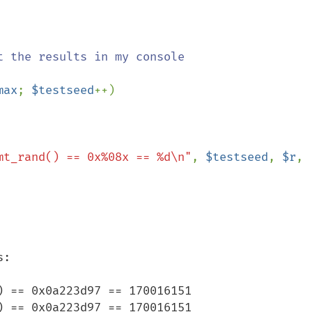
t the results in my console

max
; 
$testseed
++)

mt_rand() == 0x%08x == %d\n"
, 
$testseed
, 
$r
, 
:

 == 0x0a223d97 == 170016151

 == 0x0a223d97 == 170016151
