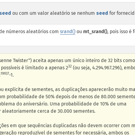
seed
ou com um valor aleatório se nenhum
seed
for fornecid
r de números aleatórios com
srand()
ou
mt_srand()
, pois isso é 
nne Twister”) aceita apenas um único inteiro de 32 bits como
32
possíveis é limitado a apenas 2
(ou seja, 4.294.967.296), emb
19937
2
-1.
ou explícita de sementes, as duplicações aparecerão muito ma
om probabilidade de 50% depois de menos de 80.000 sement
oblema do aniversário. Uma probabilidade de 10% de uma
 aleatoriamente cerca de 30.000 sementes.
ações em que sequências duplicadas não devem ocorrer com m
geração reproduzível de sementes for necessária, ambos os