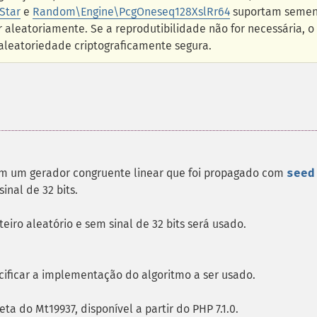
Star
e
Random\Engine\PcgOneseq128XslRr64
suportam semen
 aleatoriamente. Se a reprodutibilidade não for necessária, o
aleatoriedade criptograficamente segura.
m um gerador congruente linear que foi propagado com
seed
nal de 32 bits.
eiro aleatório e sem sinal de 32 bits será usado.
cificar a implementação do algoritmo a ser usado.
ta do Mt19937, disponível a partir do PHP 7.1.0.