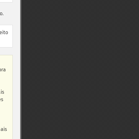
o.
feito
ora
is
es
ais