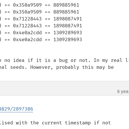
 == 0x350a9509 == 889885961

 == 0x350a9509 == 889885961

 == 0x71228443 == 1898087491

 == 0x71228443 == 1898087491

 == 0x4e0a2cdd == 1309289693

 == 0x4e0a2cdd == 1309289693

e no idea if it is a bug or not. In my real li
nal seeds. However, probably this may be 
6 yea
8829/2897386
lised with the current timestamp if not 