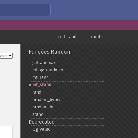
« mt_rand
rand »
Funções Random
getrandmax
mt_​getrandmax
mt_​rand
mt_​srand
rand
random_​bytes
random_​int
srand
Deprecated
lcg_​value