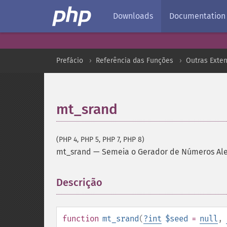
Downloads
Documentation
Prefácio
Referência das Funções
Outras Exte
mt_srand
(PHP 4, PHP 5, PHP 7, PHP 8)
mt_srand
—
Semeia o Gerador de Números Ale
Descrição
¶
function
mt_srand
(
?
int
$seed
=
null
,