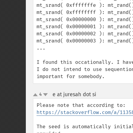
mt_srand( 0xfffffffe ): mt_rand()
mt_srand( 0xffffffff ): mt_rand()
mt_srand( 0x00000000 ): mt_rand()
mt_srand( 0x00000001 ): mt_rand()
mt_srand( 0x00000002 ): mt_rand()
mt_srand( 0x00000003 ): mt_rand()
...

I found this occationally. I hav
I do not intend to use sequentio
important for somebody.
e at juresah dot si
4
¶
up
down
https://stackoverflow.com/a/1135
The seed is automatically initia