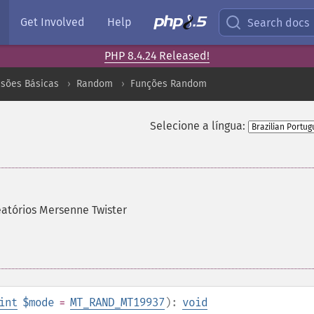
Get Involved
Help
Search docs
PHP 8.4.24 Released!
nsões Básicas
Random
Funções Random
Selecione a língua:
atórios Mersenne Twister
int
$mode
=
MT_RAND_MT19937
):
void