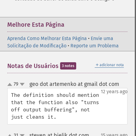
Melhore Esta Página
Aprenda Como Melhorar Esta Página
•
Envie uma
Solicitação de Modificação
•
Reporte um Problema
＋
Notas de Usuários
adicionar nota
3 notes
geo dot artemenko at gmail dot com
79
¶
up
down
12 years ago
The definition should mention 
that the function also "turns 
off output buffering", not 
just cleans it.
steven at bielik dot com
31
15 years ago
¶