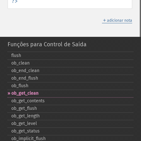
?>
＋
adicionar nota
Funções para Control de Saída
flush
ob_​clean
ob_​end_​clean
ob_​end_​flush
ob_​flush
ob_​get_​clean
ob_​get_​contents
ob_​get_​flush
ob_​get_​length
ob_​get_​level
ob_​get_​status
ob_​implicit_​flush