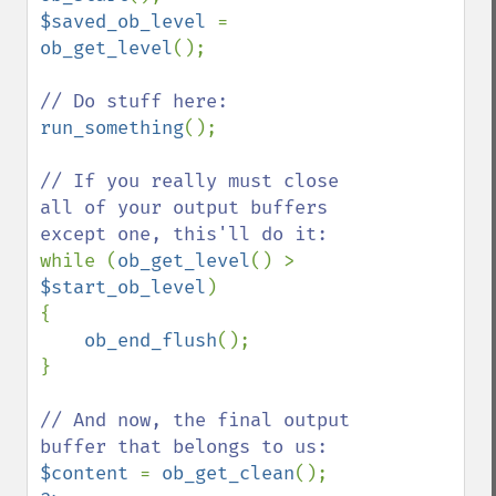
$saved_ob_level 
= 
ob_get_level
();

run_something
();

// If you really must close 
all of your output buffers 
while (
ob_get_level
() > 
$start_ob_level
)

{

ob_end_flush
();

}

// And now, the final output 
$content 
= 
ob_get_clean