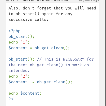
up
down
Also, don't forget that you will need 
to ob_start() again for any 
successive calls:

<?php

ob_start
();

echo 
"1"
$content 
= 
ob_get_clean
();

ob_start
(); 
// This is NECESSARY for 
the next ob_get_clean() to work as 
echo 
"2"
$content 
.= 
ob_get_clean
();

echo 
$content