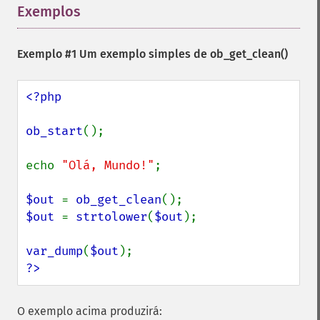
Exemplos
¶
Exemplo #1 Um exemplo simples de
ob_get_clean()
<?php

ob_start
();

echo 
"Olá, Mundo!"
;

$out 
= 
ob_get_clean
$out 
= 
strtolower
(
$out
);

var_dump
(
$out
?>
O exemplo acima produzirá: