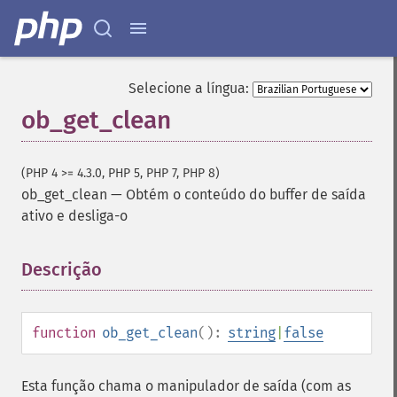
Selecione a língua:
ob_get_clean
(PHP 4 >= 4.3.0, PHP 5, PHP 7, PHP 8)
ob_get_clean
—
Obtém o conteúdo do buffer de saída
ativo e desliga-o
Descrição
¶
function
ob_get_clean
():
string
|
false
Esta função chama o manipulador de saída (com as