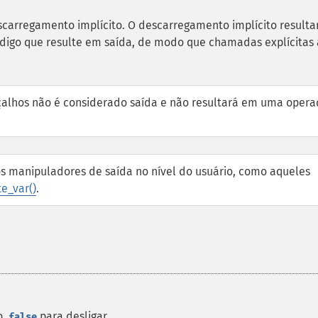
scarregamento implícito. O descarregamento implícito result
digo que resulte em saída, de modo que chamadas explícitas 
eçalhos não é considerado saída e não resultará em uma oper
s manipuladores de saída no nível do usuário, como aqueles
e_var()
.
o,
para desligar.
false