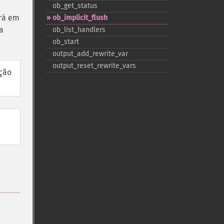
ob_​get_​status
ará em
ob_​implicit_​flush
a
ob_​list_​handlers
ob_​start
output_​add_​rewrite_​var
output_​reset_​rewrite_​vars
ação