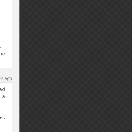
 
e 
rs ago
d 
a 
s 