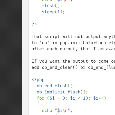
flush
();

sleep
(
1
);

That script will not output anyt
to 'on' in php.ini. Unfortunatel
after each output, that I am awar
If you want the output to come o
add ob_end_clean() or ob_end_flu
<?php

  ob_end_flush
();

ob_implicit_flush
();

  for (
$i 
= 
0
; 
$i 
< 
10
; 
$i
++)

  {

    echo 
"
$i
\n"
;
