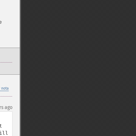
e
 nota
rs ago
 
ll 