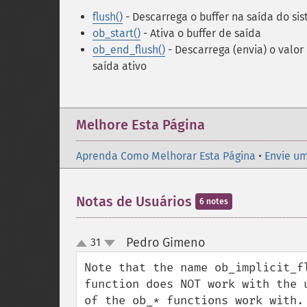
flush()
- Descarrega o buffer na saída do si
ob_start()
- Ativa o buffer de saída
ob_end_flush()
- Descarrega (envia) o valor
saída ativo
Melhore Esta Página
Aprenda Como Melhorar Esta Página
•
Envie um
Notas de Usuários
6 notes
Pedro Gimeno
31
¶
up
down
Note that the name ob_implicit_f
function does NOT work with the 
of the ob_* functions work with.