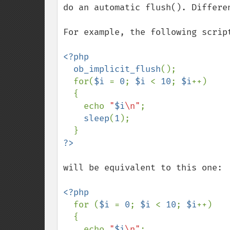
do an automatic flush(). Differen
For example, the following script
<?php

  ob_implicit_flush
();

  for(
$i 
= 
0
; 
$i 
< 
10
; 
$i
++)

  {

    echo 
"
$i
\n"
;

sleep
(
1
);

will be equivalent to this one:

<?php

for (
$i 
= 
0
; 
$i 
< 
10
; 
$i
++)

  {

    echo 
"
$i
\n"
;
