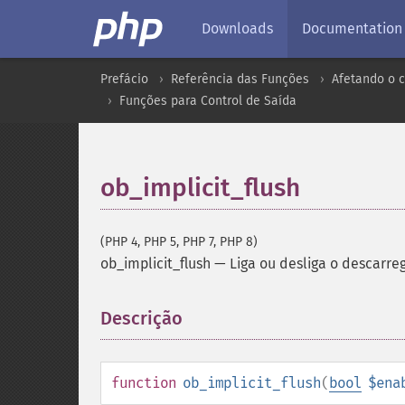
Downloads
Documentation
Prefácio
Referência das Funções
Afetando o 
Funções para Control de Saída
ob_implicit_flush
(PHP 4, PHP 5, PHP 7, PHP 8)
ob_implicit_flush
—
Liga ou desliga o descarre
Descrição
¶
function
ob_implicit_flush
(
bool
$ena