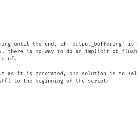
hing until the end, if 'output_buffering' is s
y, there is no way to do an implicit ob_flush(
e of.

ut as it is generated, one solution is to *als
sh() to the beginning of the script:
