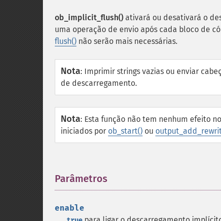
ob_implicit_flush()
ativará ou desativará o de
uma operação de envio após cada bloco de có
flush()
não serão mais necessárias.
Nota
:
Imprimir strings vazias ou enviar cab
de descarregamento.
Nota
:
Esta função não tem nenhum efeito no
iniciados por
ob_start()
ou
output_add_rewrit
Parâmetros
¶
enable
para ligar o descarregamento implícit
true