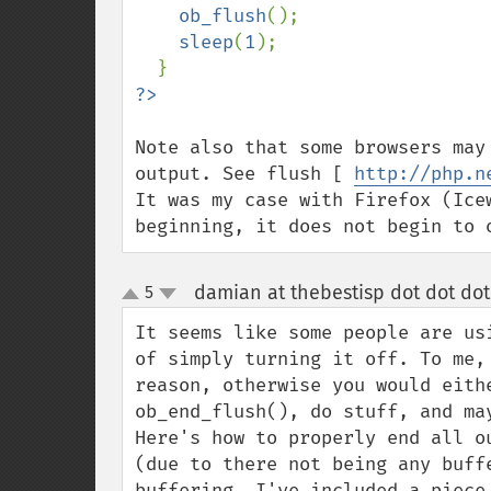
ob_flush
();

sleep
(
1
);

Note also that some browsers may
output. See flush [ 
http://php.n
It was my case with Firefox (Ice
beginning, it does not begin to 
damian at thebestisp dot dot do
5
up
down
It seems like some people are us
of simply turning it off. To me,
reason, otherwise you would eithe
ob_end_flush(), do stuff, and may
Here's how to properly end all o
(due to there not being any buff