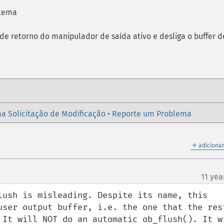
stema
 de retorno do manipulador de saída ativo e desliga o buffer d
a Solicitação de Modificação
•
Reporte um Problema
＋
adicionar
11 yea
lush is misleading. Despite its name, this 
user output buffer, i.e. the one that the rest
 It will NOT do an automatic ob_flush(). It wi