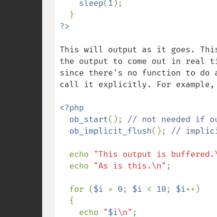
sleep
(
1
);

This will output as it goes. Thi
the output to come out in real t
since there's no function to do 
call it explicitly. For example, 
<?php

  ob_start
(); 
// not needed if o
ob_implicit_flush
(); 
// implic
echo 
"This output is buffered.
  echo 
"As is this.\n"
;

  for (
$i 
= 
0
; 
$i 
< 
10
; 
$i
++)

  {

    echo 
"
$i
\n"
;
