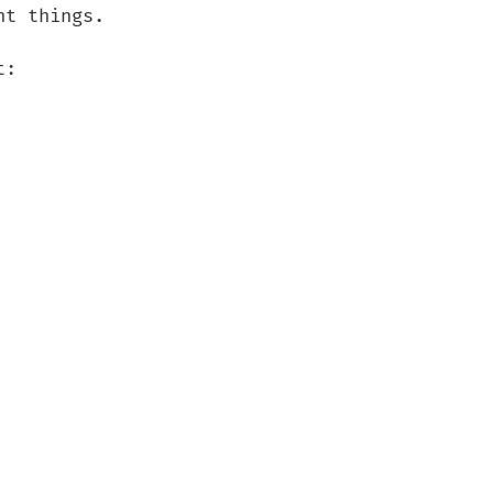
t things.

:
