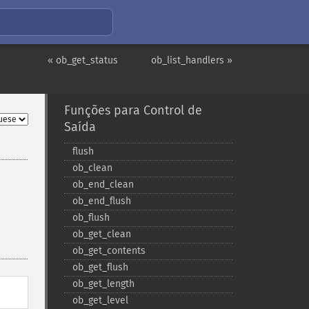
« ob_get_status
ob_list_handlers »
Funções para Control de
Saída
flush
ob_​clean
ob_​end_​clean
ob_​end_​flush
ob_​flush
ob_​get_​clean
ob_​get_​contents
ob_​get_​flush
ob_​get_​length
ob_​get_​level