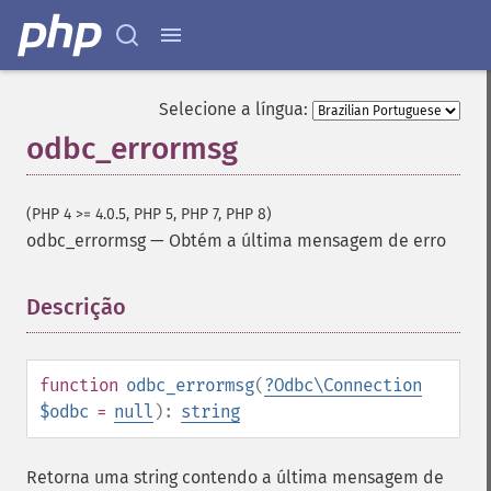
Selecione a língua:
odbc_errormsg
(PHP 4 >= 4.0.5, PHP 5, PHP 7, PHP 8)
odbc_errormsg
—
Obtém a última mensagem de erro
Descrição
¶
function
odbc_errormsg
(
?
Odbc\Connection
$odbc
=
null
):
string
Retorna uma string contendo a última mensagem de