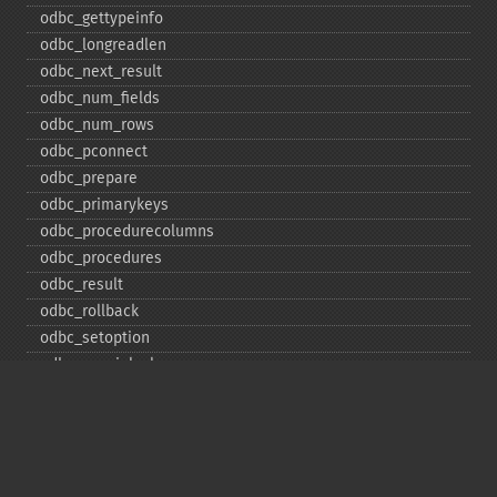
odbc_​gettypeinfo
odbc_​longreadlen
odbc_​next_​result
odbc_​num_​fields
odbc_​num_​rows
odbc_​pconnect
odbc_​prepare
odbc_​primarykeys
odbc_​procedurecolumns
odbc_​procedures
odbc_​result
odbc_​rollback
odbc_​setoption
odbc_​specialcolumns
odbc_​statistics
odbc_​tableprivileges
odbc_​tables
Deprecated