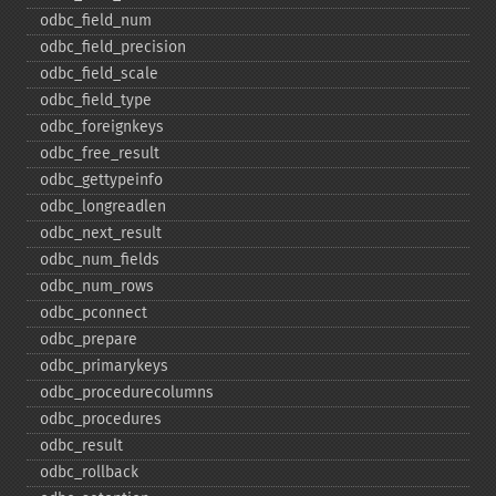
odbc_​field_​num
odbc_​field_​precision
odbc_​field_​scale
odbc_​field_​type
odbc_​foreignkeys
odbc_​free_​result
odbc_​gettypeinfo
odbc_​longreadlen
odbc_​next_​result
odbc_​num_​fields
odbc_​num_​rows
odbc_​pconnect
odbc_​prepare
odbc_​primarykeys
odbc_​procedurecolumns
odbc_​procedures
odbc_​result
odbc_​rollback