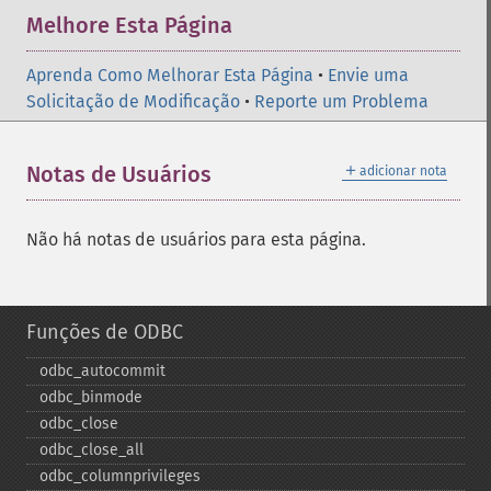
Melhore Esta Página
Aprenda Como Melhorar Esta Página
•
Envie uma
Solicitação de Modificação
•
Reporte um Problema
＋
Notas de Usuários
adicionar nota
Não há notas de usuários para esta página.
Funções de ODBC
odbc_​autocommit
odbc_​binmode
odbc_​close
odbc_​close_​all
odbc_​columnprivileges