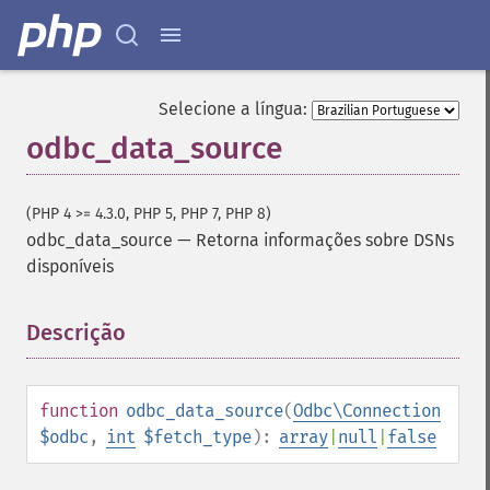
Selecione a língua:
odbc_data_source
(PHP 4 >= 4.3.0, PHP 5, PHP 7, PHP 8)
odbc_data_source
—
Retorna informações sobre DSNs
disponíveis
Descrição
¶
function
odbc_data_source
(
Odbc\Connection
$odbc
,
int
$fetch_type
):
array
|
null
|
false