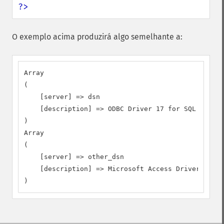
?>
O exemplo acima produzirá algo semelhante a:
Array

(

    [server] => dsn

    [description] => ODBC Driver 17 for SQL Server

)

Array

(

    [server] => other_dsn

    [description] => Microsoft Access Driver (*.md
)