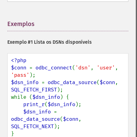
Exemplos
¶
Exemplo #1 Lista os DSNs disponíveis
<?php

$conn 
= 
odbc_connect
(
'dsn'
, 
'user'
, 
'pass'
$dsn_info 
= 
odbc_data_source
(
$conn
, 
SQL_FETCH_FIRST
);

while (
$dsn_info
) {

print_r
(
$dsn_info
);

$dsn_info 
= 
odbc_data_source
(
$conn
, 
SQL_FETCH_NEXT
);
