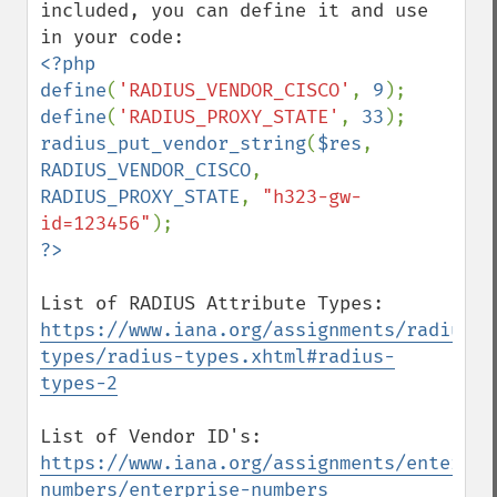
included, you can define it and use 
<?php

define
(
'RADIUS_VENDOR_CISCO'
, 
9
define
(
'RADIUS_PROXY_STATE'
, 
33
radius_put_vendor_string
(
$res
, 
RADIUS_VENDOR_CISCO
, 
RADIUS_PROXY_STATE
, 
"h323-gw-
id=123456"
https://www.iana.org/assignments/radius-
types/radius-types.xhtml#radius-
types-2
https://www.iana.org/assignments/enterpri
numbers/enterprise-numbers