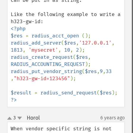
can be put in as string.

Like the following example to write a 
<?php

$res 
= 
radius_acct_open 
radius_add_server
(
$res
,
'127.0.0.1'
, 
1813
, 
'mysecret'
, 
10
, 
2
radius_create_request
(
$res
, 
RADIUS_ACCOUNTING_REQUEST
radius_put_vendor_string
(
$res
,
9
,
33 
,
"h323-gw-id=123456"
);

$result 
= 
radius_send_request
(
$res
?>
Horol
3
6 years ago
¶
up
down
When vendor specific string is not 