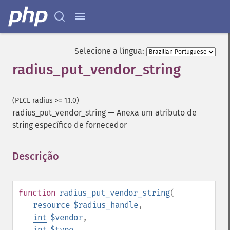
Selecione a língua:
radius_put_vendor_string
(PECL radius >= 1.1.0)
radius_put_vendor_string
—
Anexa um atributo de
string específico de fornecedor
Descrição
¶
function
radius_put_vendor_string
(
resource
$radius_handle
,
int
$vendor
,
int
$type
,