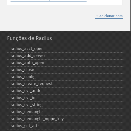
＋
adicionar nota
Funções de Radius
radius_​acct_​open
radius_​add_​server
radius_​auth_​open
radius_​close
radius_​config
radius_​create_​request
radius_​cvt_​addr
radius_​cvt_​int
radius_​cvt_​string
radius_​demangle
radius_​demangle_​mppe_​key
radius_​get_​attr