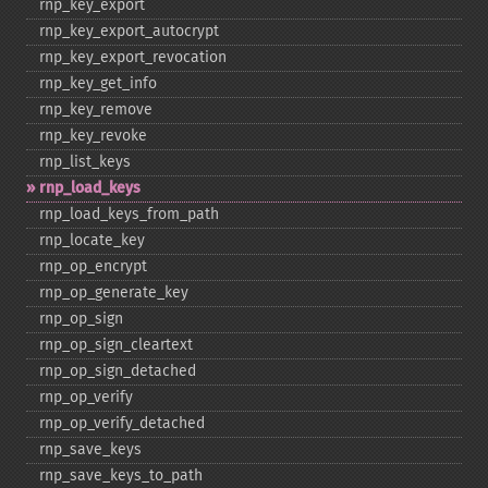
rnp_​key_​export
rnp_​key_​export_​autocrypt
rnp_​key_​export_​revocation
rnp_​key_​get_​info
rnp_​key_​remove
rnp_​key_​revoke
rnp_​list_​keys
rnp_​load_​keys
rnp_​load_​keys_​from_​path
rnp_​locate_​key
rnp_​op_​encrypt
rnp_​op_​generate_​key
rnp_​op_​sign
rnp_​op_​sign_​cleartext
rnp_​op_​sign_​detached
rnp_​op_​verify
rnp_​op_​verify_​detached
rnp_​save_​keys
rnp_​save_​keys_​to_​path