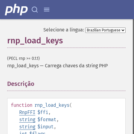
Selecione a língua:
rnp_load_keys
(PECL rnp >= 0.1.1)
rnp_load_keys
—
Carrega chaves da string PHP
Descrição
¶
function
rnp_load_keys
(
RnpFFI
$ffi
,
string
$format
,
string
$input
,
int
$flags