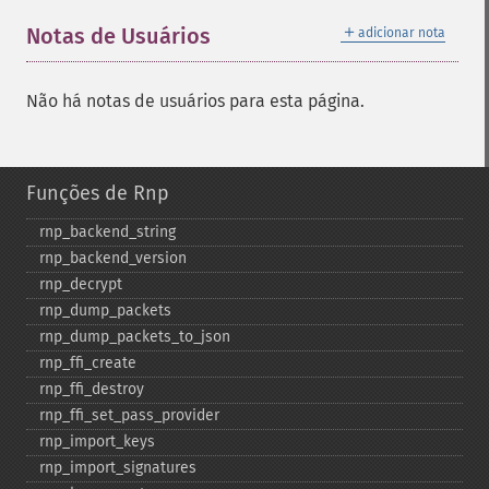
＋
Notas de Usuários
adicionar nota
Não há notas de usuários para esta página.
Funções de Rnp
rnp_​backend_​string
rnp_​backend_​version
rnp_​decrypt
rnp_​dump_​packets
rnp_​dump_​packets_​to_​json
rnp_​ffi_​create
rnp_​ffi_​destroy
rnp_​ffi_​set_​pass_​provider
rnp_​import_​keys
rnp_​import_​signatures