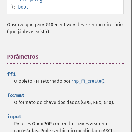
):
bool
Observe que para G10 a entrada deve ser um diretório
(que já deve existir).
Parâmetros
¶
ffi
O objeto FFI retornado por
rnp_ffi_create()
.
format
O formato de chave dos dados (GPG, KBX, G10).
input
Pacotes OpenPGP contendo chaves a serem
carregadas. Pode ser binário ou blindado ASCII.