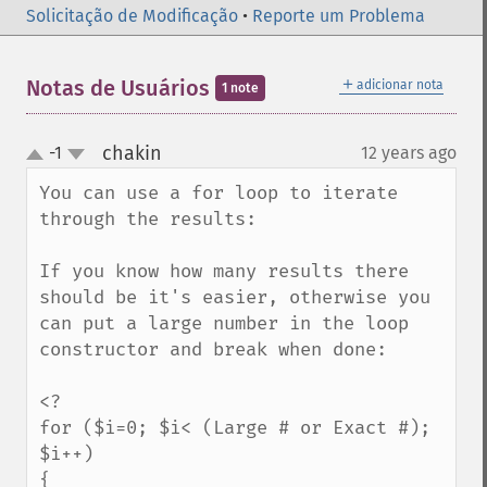
Solicitação de Modificação
•
Reporte um Problema
＋
Notas de Usuários
adicionar nota
1 note
chakin
-1
12 years ago
¶
up
down
You can use a for loop to iterate 
through the results:

If you know how many results there 
should be it's easier, otherwise you 
can put a large number in the loop 
constructor and break when done:

<?

for ($i=0; $i< (Large # or Exact #); 
$i++)

{
