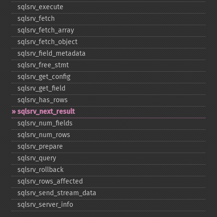
sqlsrv_​execute
sqlsrv_​fetch
sqlsrv_​fetch_​array
sqlsrv_​fetch_​object
sqlsrv_​field_​metadata
sqlsrv_​free_​stmt
sqlsrv_​get_​config
sqlsrv_​get_​field
sqlsrv_​has_​rows
sqlsrv_​next_​result
sqlsrv_​num_​fields
sqlsrv_​num_​rows
sqlsrv_​prepare
sqlsrv_​query
sqlsrv_​rollback
sqlsrv_​rows_​affected
sqlsrv_​send_​stream_​data
sqlsrv_​server_​info