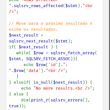
"
.
sqlsrv_rows_affected
(
$stmt
).
"<br 
/>"
;

// Move para o próximo resultado e 
$next_result 
= 
sqlsrv_next_result
(
$stmt
);

if( 
$next_result 
) {

   while( 
$row 
= 
sqlsrv_fetch_array
( 
$stmt
, 
SQLSRV_FETCH_ASSOC
)){

      echo 
$row
[
'id'
].
": 
"
.
$row
[
'data'
].
"<br />"
;

   }

} elseif( 
is_null
(
$next_result
)) {

     echo 
"No more results.<br />"
;

} else {

     die(
print_r
(
sqlsrv_errors
(), 
true
));
