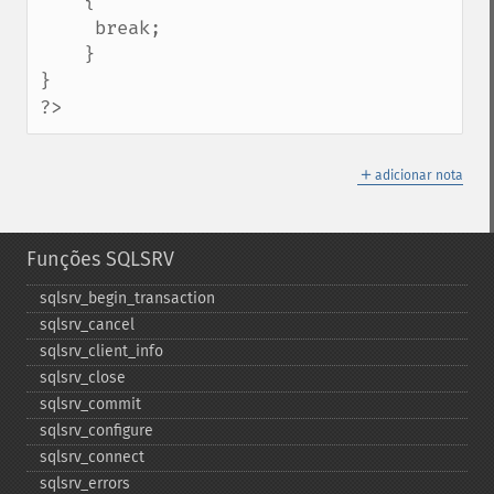
    {

     break;

    }

}

?>
＋
adicionar nota
Funções SQLSRV
sqlsrv_​begin_​transaction
sqlsrv_​cancel
sqlsrv_​client_​info
sqlsrv_​close
sqlsrv_​commit
sqlsrv_​configure
sqlsrv_​connect
sqlsrv_​errors