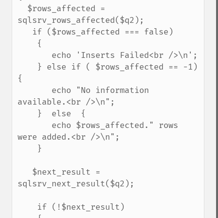
  $rows_affected = 
sqlsrv_rows_affected($q2);

   if ($rows_affected === false) 

    {

       echo 'Inserts Failed<br />\n';

    } else if ( $rows_affected == -1) 
{

       echo "No information 
available.<br />\n";

    }  else  {

       echo $rows_affected." rows 
were added.<br />\n";

    }

   $next_result = 
sqlsrv_next_result($q2);

    if (!$next_result)
