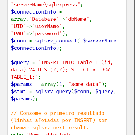
"serverName\sqlexpress"
$connectionInfo 
= 
array(
"Database"
=>
"dbName"
, 
"UID"
=>
"userName"
, 
"PWD"
=>
"password"
$conn 
= 
sqlsrv_connect
( 
$serverName
, 
$connectionInfo
);

$query 
= 
"INSERT INTO Table_1 (id, 
data) VALUES (?,?); SELECT * FROM 
TABLE_1;"
$params 
= array(
1
, 
"some data"
$stmt 
= 
sqlsrv_query
(
$conn
, 
$query
, 
$params
);

// Consome o primeiro resultado 
(linhas afetadas por INSERT) sem 
echo 
"Rows affected: 