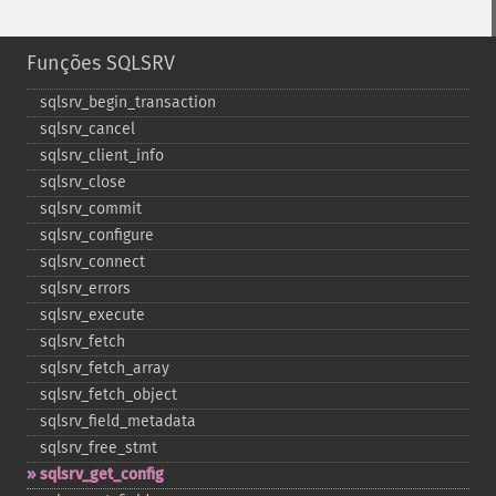
Funções SQLSRV
sqlsrv_​begin_​transaction
sqlsrv_​cancel
sqlsrv_​client_​info
sqlsrv_​close
sqlsrv_​commit
sqlsrv_​configure
sqlsrv_​connect
sqlsrv_​errors
sqlsrv_​execute
sqlsrv_​fetch
sqlsrv_​fetch_​array
sqlsrv_​fetch_​object
sqlsrv_​field_​metadata
sqlsrv_​free_​stmt
sqlsrv_​get_​config