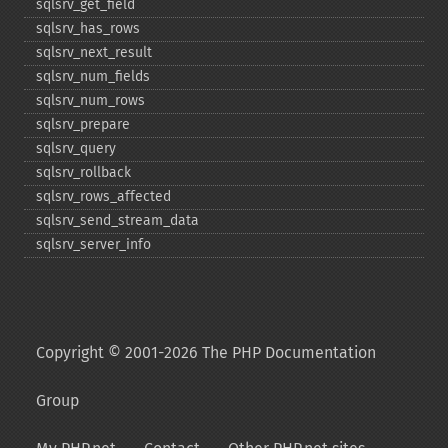
sqlsrv_​get_​field
sqlsrv_​has_​rows
sqlsrv_​next_​result
sqlsrv_​num_​fields
sqlsrv_​num_​rows
sqlsrv_​prepare
sqlsrv_​query
sqlsrv_​rollback
sqlsrv_​rows_​affected
sqlsrv_​send_​stream_​data
sqlsrv_​server_​info
Copyright © 2001-2026 The PHP Documentation
Group