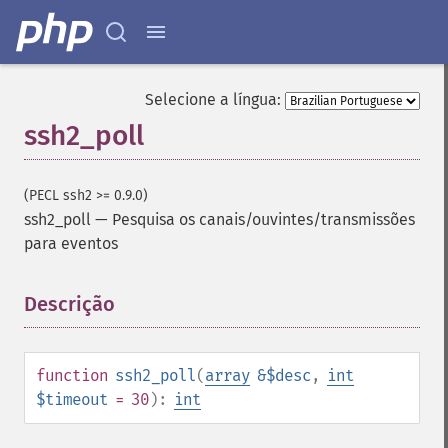
Selecione a língua:
ssh2_poll
(PECL ssh2 >= 0.9.0)
ssh2_poll
—
Pesquisa os canais/ouvintes/transmissões
para eventos
Descrição
¶
function
ssh2_poll
(
array
&$desc
,
int
$timeout
= 30
):
int