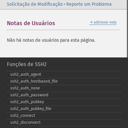
Solicitação de Modificação
•
Reporte um Problema
＋
Notas de Usuários
adicionar nota
Não há notas de usuários para esta página.
Funções de SSH2
ssh2_​auth_​agent
ssh2_​auth_​hostbased_​file
ssh2_​auth_​none
ssh2_​auth_​password
ssh2_​auth_​pubkey
ssh2_​auth_​pubkey_​file
ssh2_​connect
ssh2_​disconnect