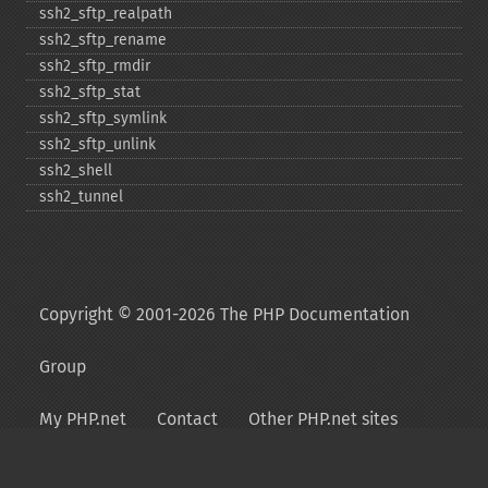
ssh2_​sftp_​realpath
ssh2_​sftp_​rename
ssh2_​sftp_​rmdir
ssh2_​sftp_​stat
ssh2_​sftp_​symlink
ssh2_​sftp_​unlink
ssh2_​shell
ssh2_​tunnel
Copyright © 2001-2026 The PHP Documentation
Group
My PHP.net
Contact
Other PHP.net sites
Privacy policy