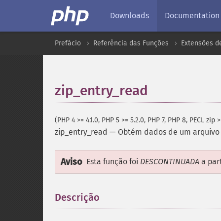
Downloads
Documentation
Prefácio
Referência das Funções
Extensões d
zip_entry_read
(PHP 4 >= 4.1.0, PHP 5 >= 5.2.0, PHP 7, PHP 8, PECL zip >
zip_entry_read
—
Obtém dados de um arquivo
Aviso
Esta função foi
DESCONTINUADA
a par
Descrição
¶