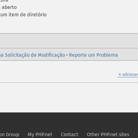
á aberto
um item de diretório
a Solicitação de Modificação
•
Reporte um Problema
＋
adicionar
on Group
My PHP.net
Contact
Other PHP.net sites