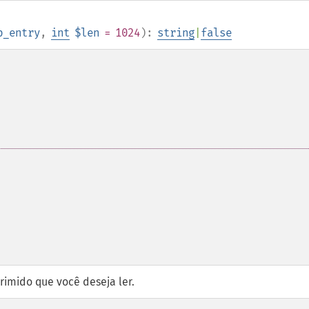
p_entry
,
int
$len
= 1024
):
string
|
false
imido que você deseja ler.