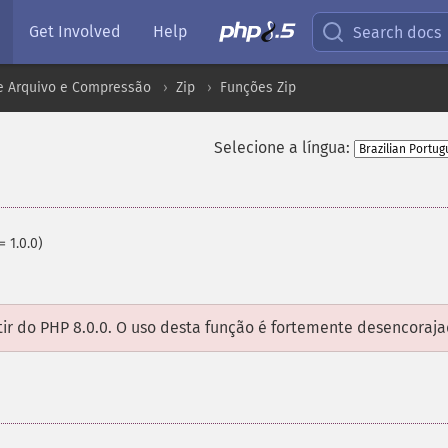
Get Involved
Help
Search docs
e Arquivo e Compressão
Zip
Funções Zip
Selecione a língua:
= 1.0.0)
tir do PHP 8.0.0. O uso desta função é fortemente desencoraja