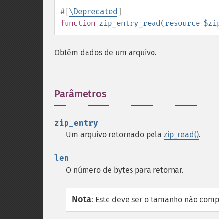
#[
\Deprecated
]
function
zip_entry_read
(
resource
$zi
Obtém dados de um arquivo.
Parâmetros
¶
zip_entry
Um arquivo retornado pela
zip_read()
.
len
O número de bytes para retornar.
Nota
:
Este deve ser o tamanho não compr