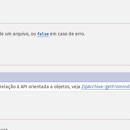
 de um arquivo, ou
em caso de erro.
false
elação à API orientada a objetos, veja
ZipArchive::getFromInd
tura