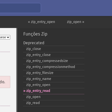
« zip_entry_open
zip_open »
Funções Zip
Deprecated
zip_​close
zip_​entry_​close
zip_​entry_​compressedsize
zip_​entry_​compressionmethod
zip_​entry_​filesize
zip_​entry_​name
do.
zip_​entry_​open
zip_​entry_​read
zip_​open
zip_​read