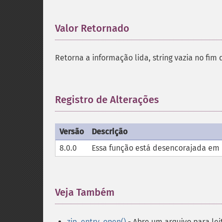
Valor Retornado
¶
Retorna a informação lida, string vazia no fim
Registro de Alterações
¶
Versão
Descrição
8.0.0
Essa função está desencorajada em r
Veja Também
¶
zip_entry_open()
- Abre um arquivo para lei