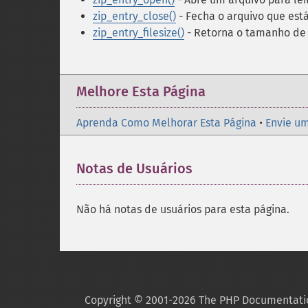
zip_entry_close()
- Fecha o arquivo que est
zip_entry_filesize()
- Retorna o tamanho de 
Melhore Esta Página
Aprenda Como Melhorar Esta Página
•
Envie um
Notas de Usuários
Não há notas de usuários para esta página.
Copyright © 2001-2026 The PHP Documentati