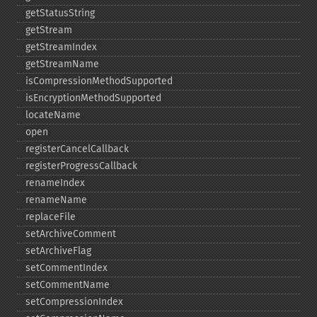
getStatusString
getStream
getStreamIndex
getStreamName
isCompressionMethodSupported
isEncryptionMethodSupported
locateName
open
registerCancelCallback
registerProgressCallback
renameIndex
renameName
replaceFile
setArchiveComment
setArchiveFlag
setCommentIndex
setCommentName
setCompressionIndex