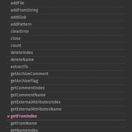
addFile
addFromString
addGlob
addPattern
clearError
close
count
deleteIndex
deleteName
extractTo
getArchiveComment
getArchiveFlag
getCommentIndex
getCommentName
getExternalAttributesIndex
getExternalAttributesName
getFromIndex
getFromName
getNameIndex