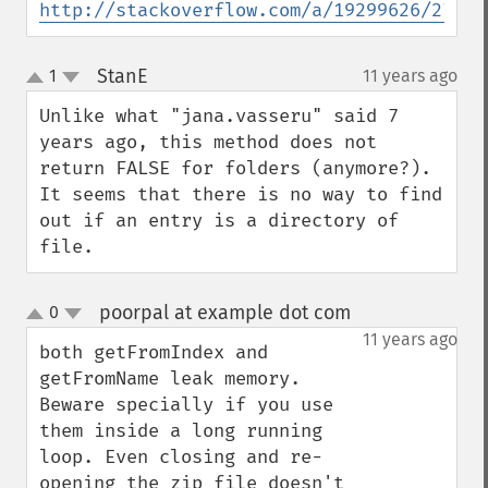
http://stackoverflow.com/a/19299626/27475
StanE
1
11 years ago
¶
up
down
Unlike what "jana.vasseru" said 7 
years ago, this method does not 
return FALSE for folders (anymore?). 
It seems that there is no way to find 
out if an entry is a directory of 
file.
poorpal at example dot com
0
¶
up
down
11 years ago
both getFromIndex and 
getFromName leak memory. 
Beware specially if you use 
them inside a long running 
loop. Even closing and re-
opening the zip file doesn't 