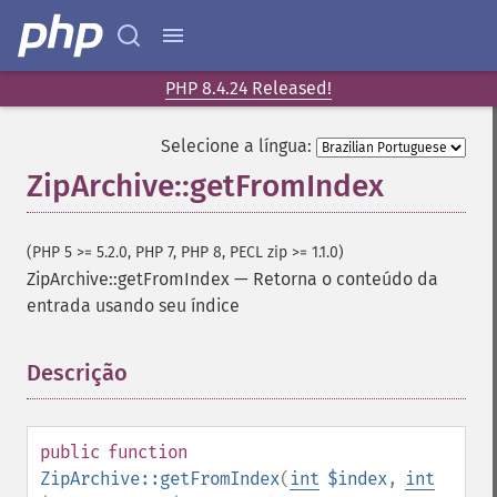
PHP 8.4.24 Released!
Selecione a língua:
ZipArchive::getFromIndex
(PHP 5 >= 5.2.0, PHP 7, PHP 8, PECL zip >= 1.1.0)
ZipArchive::getFromIndex
—
Retorna o conteúdo da
entrada usando seu índice
Descrição
¶
public
function
ZipArchive::getFromIndex
(
int
$index
,
int