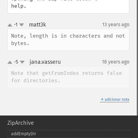
help.
matt3k
-1
13 years ago
¶
up
down
Note, length is in characters and not 
bytes.
jana.vasseru
-5
18 years ago
¶
up
down
Note that getFromIndex returns false 
for directories.
＋
adicionar nota
ZipArchive
addEmptyDir