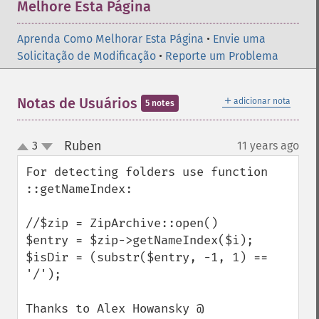
Melhore Esta Página
Aprenda Como Melhorar Esta Página
•
Envie uma
Solicitação de Modificação
•
Reporte um Problema
＋
Notas de Usuários
adicionar nota
5 notes
Ruben
3
11 years ago
¶
up
down
For detecting folders use function 
::getNameIndex:

//$zip = ZipArchive::open()

$entry = $zip->getNameIndex($i);

$isDir = (substr($entry, -1, 1) == 
'/');

Thanks to Alex Howansky @ 