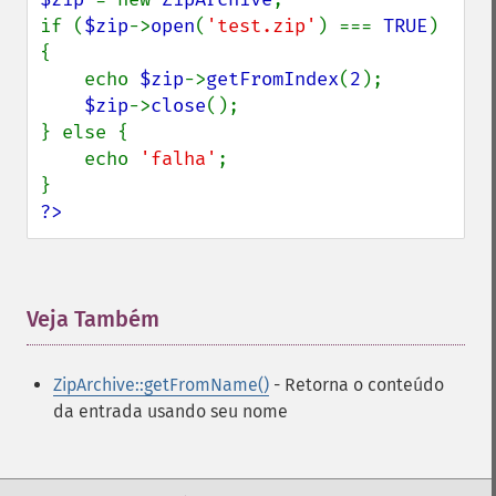
if (
$zip
->
open
(
'test.zip'
) === 
TRUE
) 
{

    echo 
$zip
->
getFromIndex
(
2
);

$zip
->
close
();

} else {

    echo 
'falha'
;

?>
Veja Também
¶
ZipArchive::getFromName()
- Retorna o conteúdo
da entrada usando seu nome