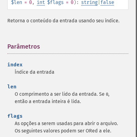
$len
= 0
,
int
$flags
= 0
):
string
|
false
Retorna o conteúdo da entrada usando seu índice.
Parâmetros
¶
index
Índice da entrada
len
O comprimento a ser lido da entrada. Se
,
0
então a entrada inteira é lida.
flags
As opções a serem usadas para abrir o arquivo.
Os seguintes valores podem ser ORed a ele.