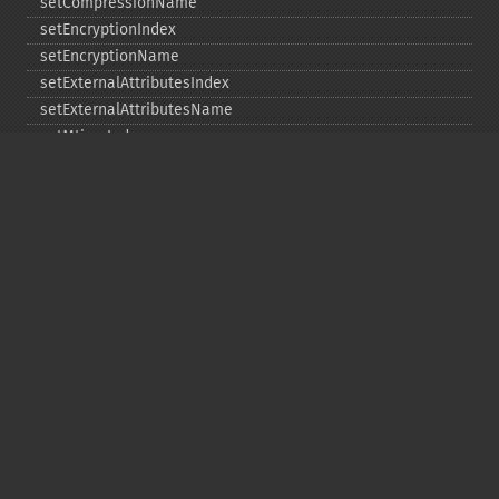
setCompressionName
setEncryptionIndex
setEncryptionName
setExternalAttributesIndex
setExternalAttributesName
setMtimeIndex
setMtimeName
setPassword
statIndex
statName
unchangeAll
unchangeArchive
unchangeIndex
unchangeName
Copyright © 2001-2026 The PHP Documentation