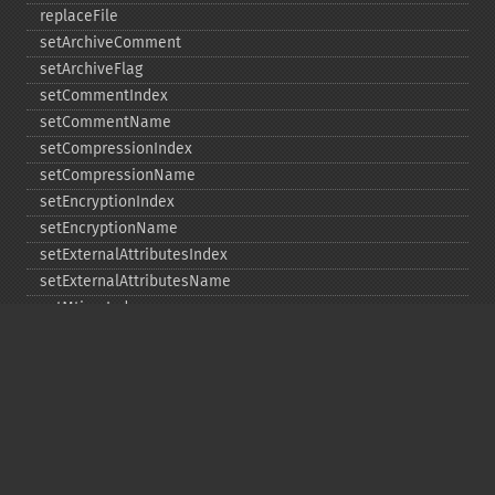
replaceFile
setArchiveComment
setArchiveFlag
setCommentIndex
setCommentName
setCompressionIndex
setCompressionName
setEncryptionIndex
setEncryptionName
setExternalAttributesIndex
setExternalAttributesName
setMtimeIndex
setMtimeName
setPassword
statIndex
statName
unchangeAll
unchangeArchive
unchangeIndex