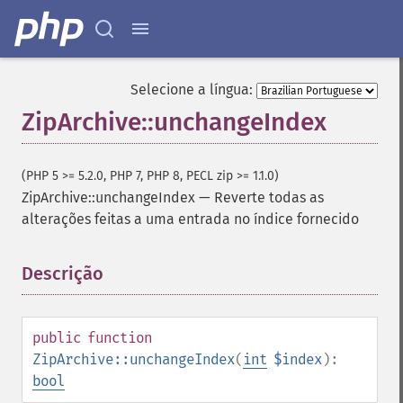
Selecione a língua:
ZipArchive::unchangeIndex
(PHP 5 >= 5.2.0, PHP 7, PHP 8, PECL zip >= 1.1.0)
ZipArchive::unchangeIndex
—
Reverte todas as
alterações feitas a uma entrada no índice fornecido
Descrição
¶
public
function
ZipArchive::unchangeIndex
(
int
$index
):
bool