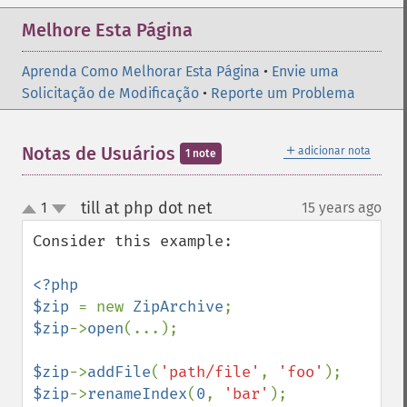
Melhore Esta Página
Aprenda Como Melhorar Esta Página
•
Envie uma
Solicitação de Modificação
•
Reporte um Problema
＋
Notas de Usuários
adicionar nota
1 note
till at php dot net
1
15 years ago
¶
up
down
Consider this example:

<?php

$zip 
= new 
ZipArchive
$zip
->
open
(...);

$zip
->
addFile
(
'path/file'
, 
'foo'
$zip
->
renameIndex
(
0
, 
'bar'
);
