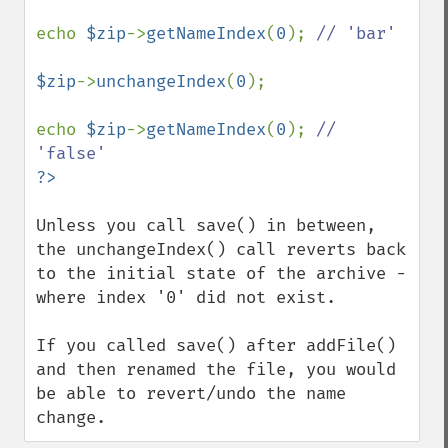
echo 
$zip
->
getNameIndex
(
0
); 
// 'bar'

$zip
->
unchangeIndex
(
0
);

echo 
$zip
->
getNameIndex
(
0
); 
// 
Unless you call save() in between, 
the unchangeIndex() call reverts back 
to the initial state of the archive - 
where index '0' did not exist.

If you called save() after addFile() 
and then renamed the file, you would 
be able to revert/undo the name 
change.