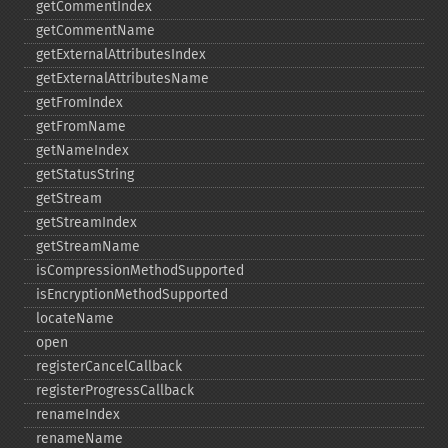
getCommentIndex
getCommentName
getExternalAttributesIndex
getExternalAttributesName
getFromIndex
getFromName
getNameIndex
getStatusString
getStream
getStreamIndex
getStreamName
isCompressionMethodSupported
isEncryptionMethodSupported
locateName
open
registerCancelCallback
registerProgressCallback
renameIndex
renameName