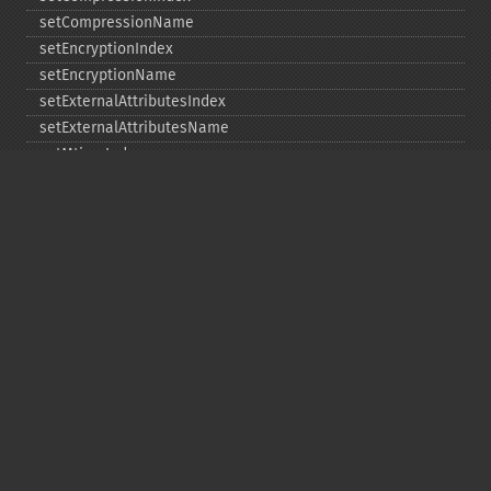
setCompressionName
setEncryptionIndex
setEncryptionName
setExternalAttributesIndex
setExternalAttributesName
setMtimeIndex
setMtimeName
setPassword
statIndex
statName
unchangeAll
unchangeArchive
unchangeIndex
unchangeName
Copyright © 2001-2026 The PHP Documentation