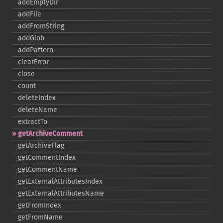
addEmptyDir
addFile
addFromString
addGlob
addPattern
clearError
close
count
deleteIndex
deleteName
extractTo
getArchiveComment
getArchiveFlag
getCommentIndex
getCommentName
getExternalAttributesIndex
getExternalAttributesName
getFromIndex
getFromName