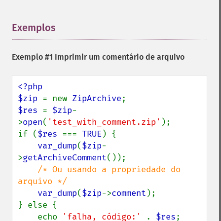
Exemplos
¶
Exemplo #1 Imprimir um comentário de arquivo
<?php

$zip 
= new 
ZipArchive
$res 
= 
$zip
-
>
open
(
'test_with_comment.zip'
);

if (
$res 
=== 
TRUE
) {

var_dump
(
$zip
-
>
getArchiveComment
());

/* Ou usando a propriedade do 
arquivo */

var_dump
(
$zip
->
comment
);

} else {

    echo 
'falha, código:' 
. 
$res
;
