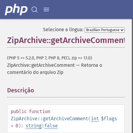
Selecione a língua:
ZipArchive::getArchiveComment
(PHP 5 >= 5.2.0, PHP 7, PHP 8, PECL zip >= 1.1.0)
ZipArchive::getArchiveComment
—
Retorna o
comentário do arquivo Zip
Descrição
¶
public
function
ZipArchive::getArchiveComment
(
int
$flags
= 0
):
string
|
false