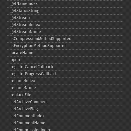
getNameIndex
getStatusString
getStream
getStreamIndex
getStreamName
isCompressionMethodSupported
isEncryptionMethodSupported
locateName
open
registerCancelCallback
registerProgressCallback
renameIndex
renameName
replaceFile
setArchiveComment
setArchiveFlag
setCommentIndex
setCommentName
setCompressionIndex