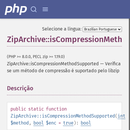
Selecione a língua:
ZipArchive::isCompressionMeth
(PHP >= 8.0.0, PECL zip >= 1.19.0)
ZipArchive::isCompressionMethodSupported
—
Verifica
se um método de compressão é suportado pelo libzip
Descrição
¶
public
static
function
ZipArchive::isCompressionMethodSupported
(
int
$method
,
bool
$enc
=
true
):
bool