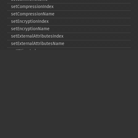
setCompressionIndex
setCompressionName
setEncryptionIndex
setEncryptionName
setExternalAttributesIndex
setExternalAttributesName
setMtimeIndex
setMtimeName
setPassword
statIndex
statName
unchangeAll
unchangeArchive
unchangeIndex
unchangeName