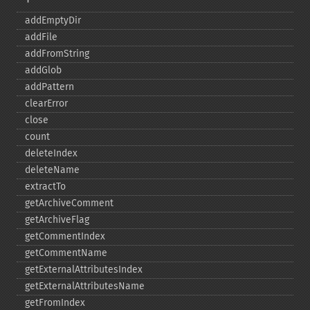
addEmptyDir
addFile
addFromString
addGlob
addPattern
clearError
close
count
deleteIndex
deleteName
extractTo
getArchiveComment
getArchiveFlag
getCommentIndex
getCommentName
getExternalAttributesIndex
getExternalAttributesName
getFromIndex