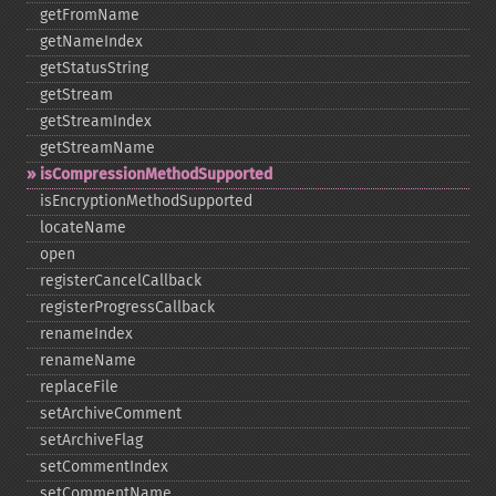
getFromName
getNameIndex
getStatusString
getStream
getStreamIndex
getStreamName
isCompressionMethodSupported
isEncryptionMethodSupported
locateName
open
registerCancelCallback
registerProgressCallback
renameIndex
renameName
replaceFile
setArchiveComment
setArchiveFlag
setCommentIndex
setCommentName