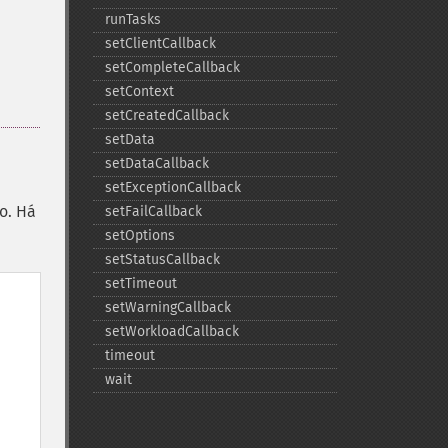
runTasks
setClientCallback
setCompleteCallback
setContext
setCreatedCallback
setData
setDataCallback
setExceptionCallback
o. Há
setFailCallback
setOptions
setStatusCallback
setTimeout
setWarningCallback
setWorkloadCallback
timeout
wait