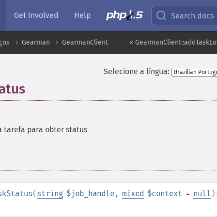
Get Involved
Help
Search docs
ços
Gearman
GearmanClient
« GearmanClient::addTaskL
Selecione a língua:
atus
 tarefa para obter status
skStatus
(
string
$job_handle
,
mixed
$context
=
null
)