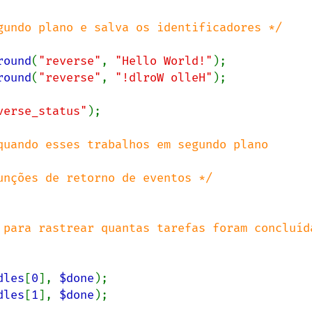
round
(
"reverse"
, 
"Hello World!"
round
(
"reverse"
, 
"!dlroW olleH"
);

verse_status"
);

quando esses trabalhos em segundo plano 
 para rastrear quantas tarefas foram concluída
dles
[
0
], 
$done
);

dles
[
1
], 
$done
);
