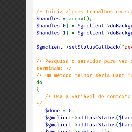
$handles 
$handles
[
0
] = 
$gmclient
->
doBackg
$handles
[
1
] = 
$gmclient
->
doBackg
$gmclient
->
setStatusCallback
(
"re
/* Pesquisa o servidor para ver 
terminam; */

do

{

/* Usa a variável de contexto
*/

$done 
= 
0
;

$gmclient
->
addTaskStatus
(
$han
$gmclient
->
addTaskStatus
(
$han
$gmclient
->
runTasks
();
