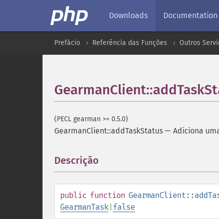
Downloads
Documentation
Prefácio
Referência das Funções
Outros Servi
GearmanClient::addTaskSt
(PECL gearman >= 0.5.0)
GearmanClient::addTaskStatus
—
Adiciona uma
Descrição
¶
public
function
GearmanClient::addTa
GearmanTask
|
false