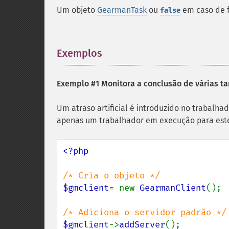
Um objeto
GearmanTask
ou
em caso de f
false
Exemplos
¶
Exemplo #1 Monitora a conclusão de várias t
Um atraso artificial é introduzido no trabalh
apenas um trabalhador em execução para est
<?php

$gmclient
= new 
GearmanClient
();

$gmclient
->
addServer
();
