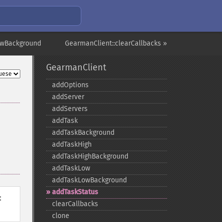
owBackground
GearmanClient::clearCallbacks »
GearmanClient
addOptions
addServer
addServers
addTask
addTaskBackground
addTaskHigh
addTaskHighBackground
addTaskLow
addTaskLowBackground
addTaskStatus
:
clearCallbacks
clone