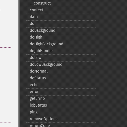
_​_​construct
s
context
data
do
doBackground
doHigh
doHighBackground
doJobHandle
doLow
doLowBackground
doNormal
doStatus
echo
error
getErrno
jobStatus
ping
removeOptions
returnCode