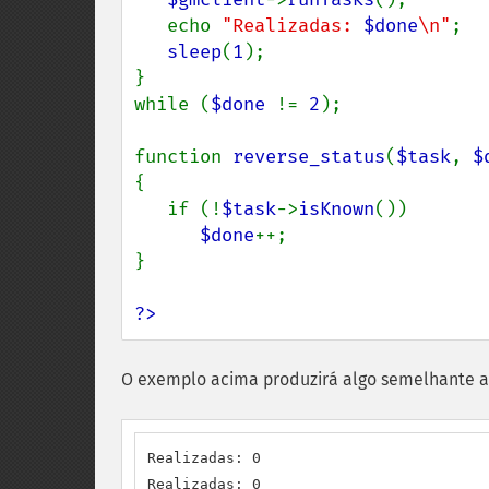
   echo 
"Realizadas: 
$done
\n"
;

sleep
(
1
);

}

while (
$done 
!= 
2
);

function 
reverse_status
(
$task
, 
$
{

   if (!
$task
->
isKnown
())

$done
++;

}

?>
O exemplo acima produzirá algo semelhante a
Realizadas: 0

Realizadas: 0
