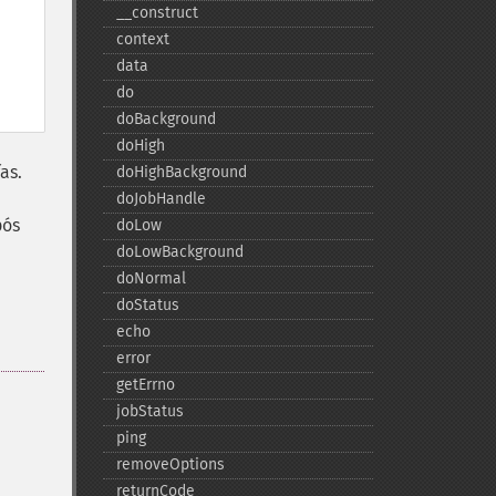
_​_​construct
context
data
do
doBackground
doHigh
as.
doHighBackground
doJobHandle
pós
doLow
doLowBackground
doNormal
doStatus
echo
error
getErrno
jobStatus
ping
removeOptions
returnCode