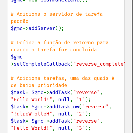
# Adiciona o servidor de tarefa 
$gmc
->
addServer
();

# Define a função de retorno para 
$gmc
-
>
setCompleteCallback
(
"reverse_complete"
);

# Adiciona tarefas, uma das quais é 
$task
= 
$gmc
->
addTask
(
"reverse"
, 
"Hello World!"
, 
null
, 
"1"
$task
= 
$gmc
->
addTaskLow
(
"reverse"
, 
"!dlroW olleH"
, 
null
, 
"2"
$task
= 
$gmc
->
addTask
(
"reverse"
, 
"Hello World!"
, 
null
, 
"3"
);
