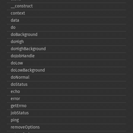
_​_​construct
context
data
do
doBackground
doHigh
doHighBackground
doJobHandle
doLow
doLowBackground
doNormal
doStatus
echo
error
getErrno
jobStatus
ping
removeOptions