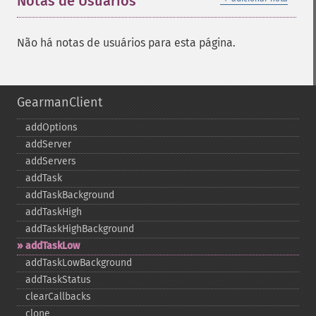
Notas de Usuários
Não há notas de usuários para esta página.
GearmanClient
addOptions
addServer
addServers
addTask
addTaskBackground
addTaskHigh
addTaskHighBackground
addTaskLow
addTaskLowBackground
addTaskStatus
clearCallbacks
clone