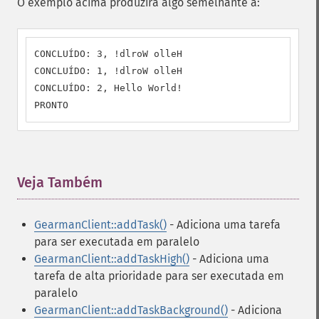
O exemplo acima produzirá algo semelhante a:
CONCLUÍDO: 3, !dlroW olleH

CONCLUÍDO: 1, !dlroW olleH

CONCLUÍDO: 2, Hello World!

PRONTO
Veja Também
¶
GearmanClient::addTask()
- Adiciona uma tarefa
para ser executada em paralelo
GearmanClient::addTaskHigh()
- Adiciona uma
tarefa de alta prioridade para ser executada em
paralelo
GearmanClient::addTaskBackground()
- Adiciona