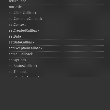
returnCode
runTasks
setClientCallback
setCompleteCallback
setContext
setCreatedCallback
setData
setDataCallback
setExceptionCallback
setFailCallback
setOptions
setStatusCallback
setTimeout
setWarningCallback
setWorkloadCallback
timeout
wait