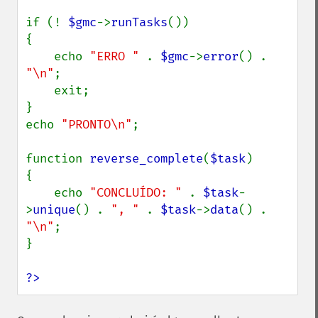
if (! 
$gmc
->
runTasks
())

{

    echo 
"ERRO " 
. 
$gmc
->
error
() . 
"\n"
;

    exit;

}

echo 
"PRONTO\n"
;

function 
reverse_complete
(
$task
)

{

    echo 
"CONCLUÍDO: " 
. 
$task
-
>
unique
() . 
", " 
. 
$task
->
data
() . 
"\n"
;

}

?>