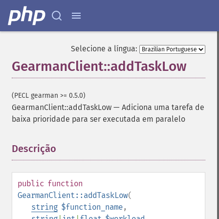
Selecione a língua:
GearmanClient::addTaskLow
(PECL gearman >= 0.5.0)
GearmanClient::addTaskLow
—
Adiciona uma tarefa de
baixa prioridade para ser executada em paralelo
Descrição
¶
public
function
GearmanClient::addTaskLow
(
string
$function_name
,
string
|
int
|
float
$workload
,