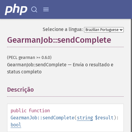
Selecione a língua:
GearmanJob::sendComplete
(PECL gearman >= 0.6.0)
GearmanJob::sendComplete
—
Envia o resultado e
status completo
Descrição
¶
public
function
GearmanJob::sendComplete
(
string
$result
):
bool