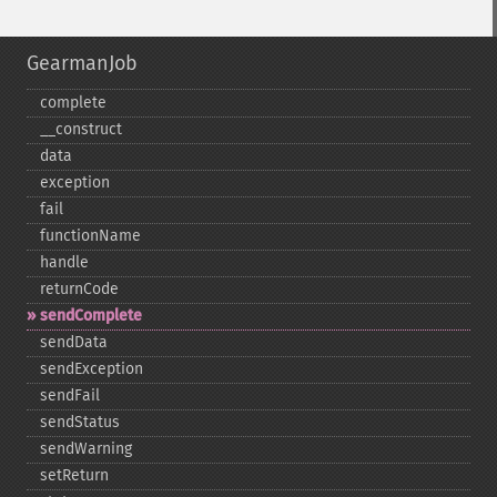
GearmanJob
complete
_​_​construct
data
exception
fail
functionName
handle
returnCode
sendComplete
sendData
sendException
sendFail
sendStatus
sendWarning
setReturn