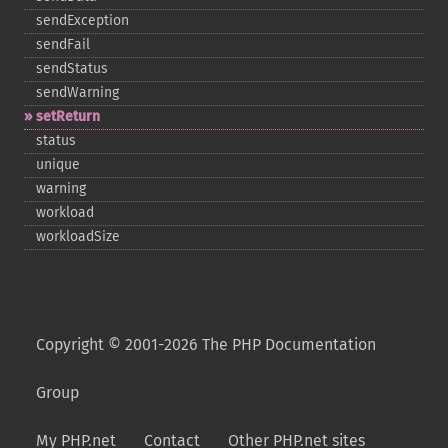
sendException
sendFail
sendStatus
sendWarning
setReturn
status
unique
warning
workload
workloadSize
Copyright © 2001-2026 The PHP Documentation
Group
My PHP.net
Contact
Other PHP.net sites