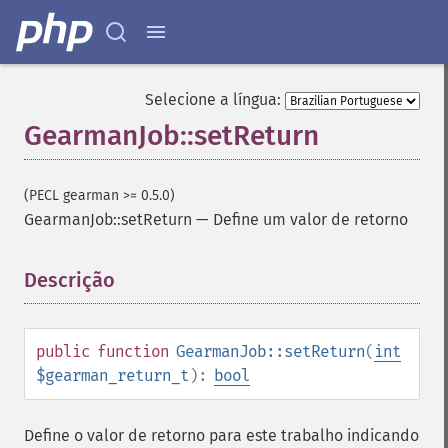
Selecione a língua:
GearmanJob::setReturn
(PECL gearman >= 0.5.0)
GearmanJob::setReturn
—
Define um valor de retorno
Descrição
¶
public
function
GearmanJob::setReturn
(
int
$gearman_return_t
):
bool
Define o valor de retorno para este trabalho indicando