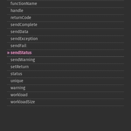
functionName
handle
returnCode
sendComplete
sendData
sendException
sendFail
sendStatus
sendWarning
setReturn
status
unique
warning
workload
workloadSize