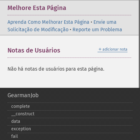
Melhore Esta Página
Aprenda Como Melhorar Esta Página
•
Envie uma
Solicitação de Modificação
•
Reporte um Problema
＋
Notas de Usuários
adicionar nota
Não há notas de usuários para esta página.
GearmanJob
complete
_​_​construct
data
exception
fail