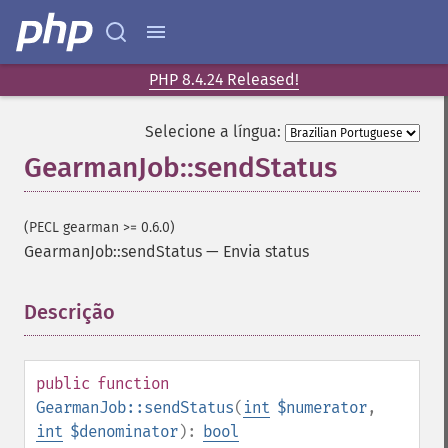
PHP 8.4.24 Released!
Selecione a língua:
GearmanJob::sendStatus
(PECL gearman >= 0.6.0)
GearmanJob::sendStatus
—
Envia status
Descrição
¶
public
function
GearmanJob::sendStatus
(
int
$numerator
,
int
$denominator
):
bool