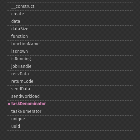
_​_​construct
create
data
dataSize
function
functionName
isKnown
isRunning
jobHandle
recvData
returnCode
sendData
sendWorkload
taskDenominator
taskNumerator
unique
uuid