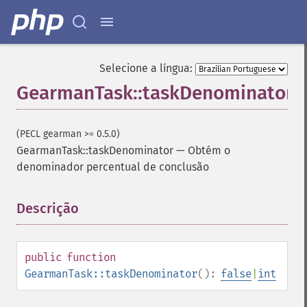
Selecione a língua:
GearmanTask::taskDenominator
(PECL gearman >= 0.5.0)
GearmanTask::taskDenominator
—
Obtém o
denominador percentual de conclusão
Descrição
¶
public
function
GearmanTask::taskDenominator
():
false
|
int