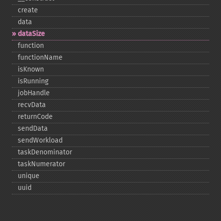
create
data
dataSize
function
functionName
isKnown
isRunning
jobHandle
recvData
returnCode
sendData
sendWorkload
taskDenominator
taskNumerator
unique
uuid