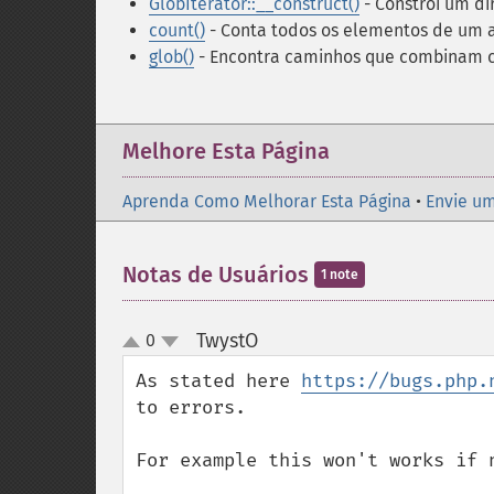
GlobIterator::__construct()
- Constrói um di
count()
- Conta todos os elementos de um 
glob()
- Encontra caminhos que combinam 
Melhore Esta Página
Aprenda Como Melhorar Esta Página
•
Envie um
Notas de Usuários
1 note
TwystO
0
¶
up
down
As stated here 
https://bugs.php.
to errors.

For example this won't works if 