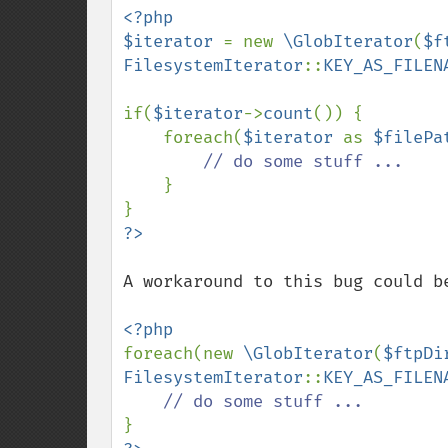
<?php

$iterator 
= new 
\GlobIterator
(
$f
FilesystemIterator
::
KEY_AS_FILEN
if(
$iterator
->
count
()) {

    foreach(
$iterator 
as 
$filePa
// do some stuff ...

}

A workaround to this bug could be
foreach(new 
\GlobIterator
(
$ftpDi
FilesystemIterator
::
KEY_AS_FILEN