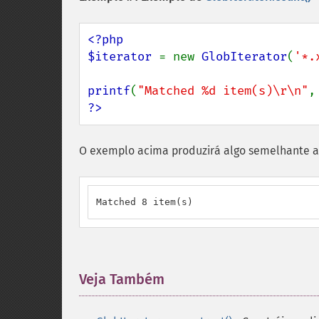
<?php

$iterator 
= new 
GlobIterator
(
'*.
printf
(
"Matched %d item(s)\r\n"
,
?>
O exemplo acima produzirá algo semelhante a
Matched 8 item(s)
Veja Também
¶