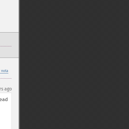
 nota
rs ago
ad 