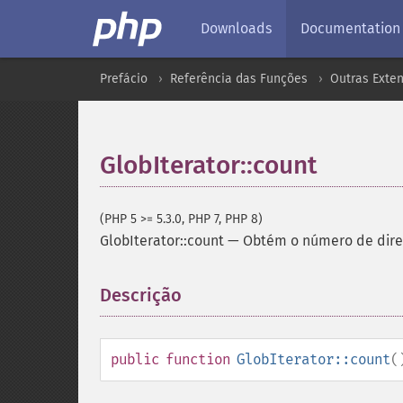
Downloads
Documentation
Prefácio
Referência das Funções
Outras Exte
GlobIterator::count
(PHP 5 >= 5.3.0, PHP 7, PHP 8)
GlobIterator::count
—
Obtém o número de diret
Descrição
¶
public
function
GlobIterator::count
(