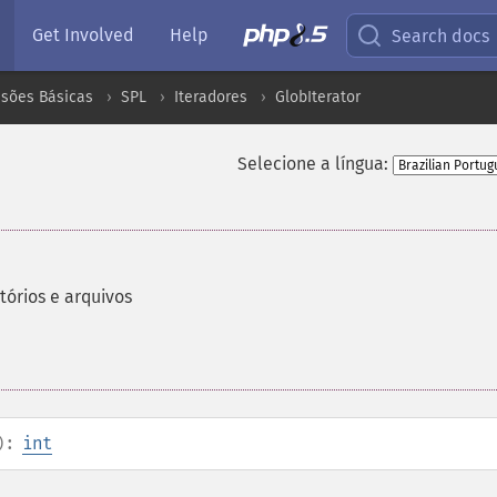
Get Involved
Help
Search docs
nsões Básicas
SPL
Iteradores
GlobIterator
Selecione a língua:
órios e arquivos
):
int