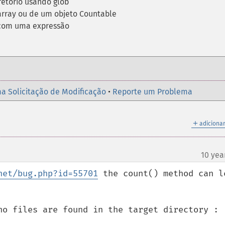
retório usando glob
array ou de um objeto Countable
com uma expressão
a Solicitação de Modificação
•
Reporte um Problema
＋
adicionar
10 yea
net/bug.php?id=55701
 the count() method can le
no files are found in the target directory :
