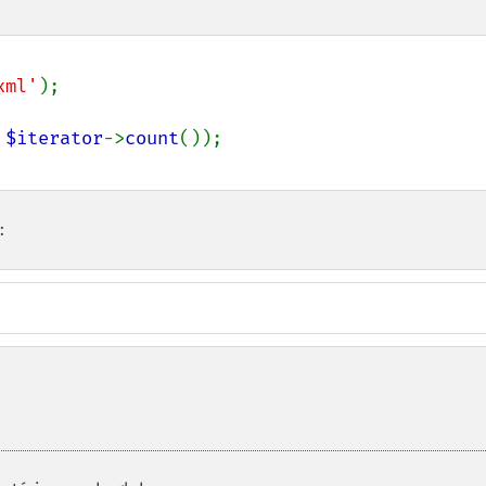
xml'
);

 
$iterator
->
count
: