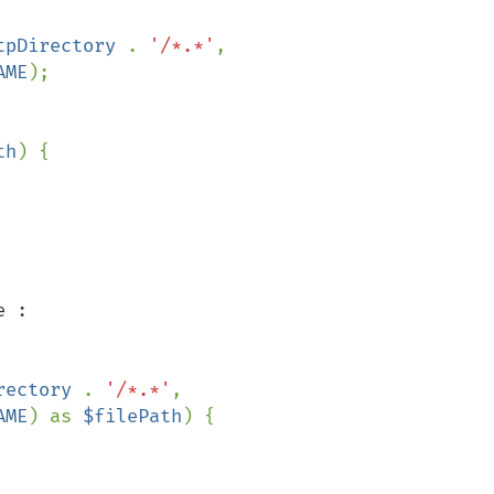
tpDirectory 
. 
'/*.*'
, 
AME
);

th
) {

 :

rectory 
. 
'/*.*'
, 
AME
) as 
$filePath
) {
