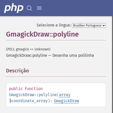
Selecione a língua:
GmagickDraw::polyline
(PECL gmagick >= Unknown)
GmagickDraw::polyline
—
Desenha uma polilinha
Descrição
¶
public
function
GmagickDraw::polyline
(
array
$coordinate_array
):
GmagickDraw