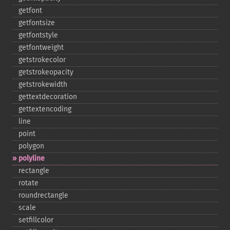
getfont
getfontsize
getfontstyle
getfontweight
getstrokecolor
getstrokeopacity
getstrokewidth
gettextdecoration
gettextencoding
line
point
polygon
polyline
rectangle
rotate
roundrectangle
scale
setfillcolor