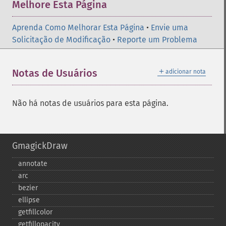
Melhore Esta Página
Aprenda Como Melhorar Esta Página
•
Envie uma
Solicitação de Modificação
•
Reporte um Problema
＋
Notas de Usuários
adicionar nota
Não há notas de usuários para esta página.
GmagickDraw
annotate
arc
bezier
ellipse
getfillcolor
getfillopacity