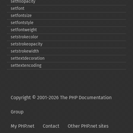
setfillopacity
setfont
setfontsize
setfontstyle
setfontweight
setstrokecolor
setstrokeopacity
setstrokewidth
settextdecoration
settextencoding
Copyright © 2001-2026 The PHP Documentation
Group
My PHP.net
Contact
Other PHP.net sites