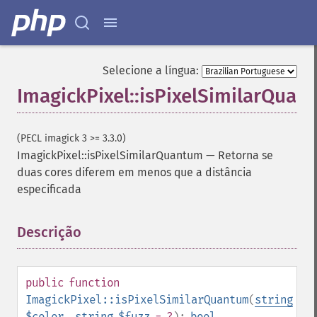
Selecione a língua:
ImagickPixel::isPixelSimilarQuan
(PECL imagick 3 >= 3.3.0)
ImagickPixel::isPixelSimilarQuantum
—
Retorna se
duas cores diferem em menos que a distância
especificada
Descrição
¶
public
function
ImagickPixel::isPixelSimilarQuantum
(
string
$color
,
string
$fuzz
= ?
):
bool