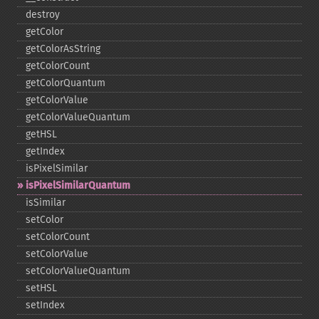
destroy
getColor
getColorAsString
getColorCount
getColorQuantum
getColorValue
getColorValueQuantum
getHSL
getIndex
isPixelSimilar
isPixelSimilarQuantum
isSimilar
setColor
setColorCount
setColorValue
setColorValueQuantum
setHSL
setIndex