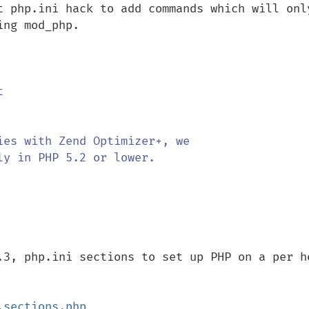
t php.ini hack to add commands which will only
ng mod_php.

es with Zend Optimizer+, we

.3, php.ini sections to set up PHP on a per ho
.sections.php