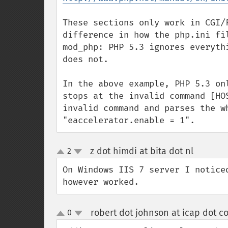
These sections only work in CGI/
difference in how the php.ini fi
mod_php: PHP 5.3 ignores everyth
does not.

In the above example, PHP 5.3 on
stops at the invalid command [HO
invalid command and parses the w
"eaccelerator.enable = 1".
z dot himdi at bita dot nl
2
¶
up
down
On Windows IIS 7 server I notice
however worked.
robert dot johnson at icap dot c
0
up
down