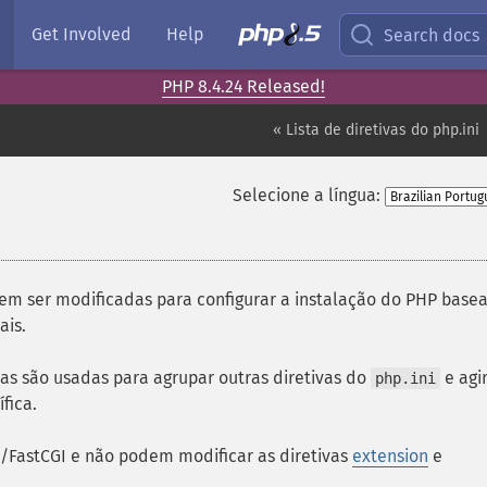
Get Involved
Help
Search docs
PHP 8.4.24 Released!
« Lista de diretivas do php.ini
Selecione a língua:
m ser modificadas para configurar a instalação do PHP base
ais.
as são usadas para agrupar outras diretivas do
e agi
php.ini
fica.
/FastCGI e não podem modificar as diretivas
extension
e