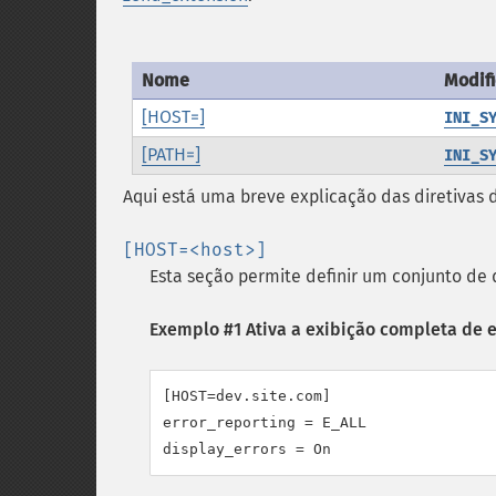
Nome
Modifi
[HOST=]
INI_S
[PATH=]
INI_S
Aqui está uma breve explicação das diretivas 
[HOST=<host>]
Esta seção permite definir um conjunto de 
Exemplo #1 Ativa a exibição completa de e
[HOST=dev.site.com]

error_reporting = E_ALL

display_errors = On