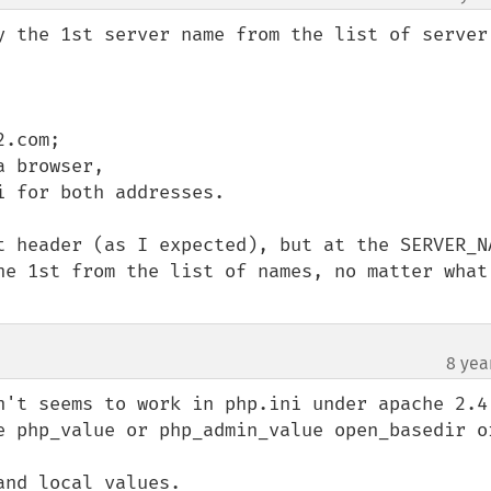
y the 1st server name from the list of server 
.com;

 browser, 

 for both addresses.

t header (as I expected), but at the SERVER_NA
he 1st from the list of names, no matter what 
8 yea
n't seems to work in php.ini under apache 2.4 
e php_value or php_admin_value open_basedir or
and local values.