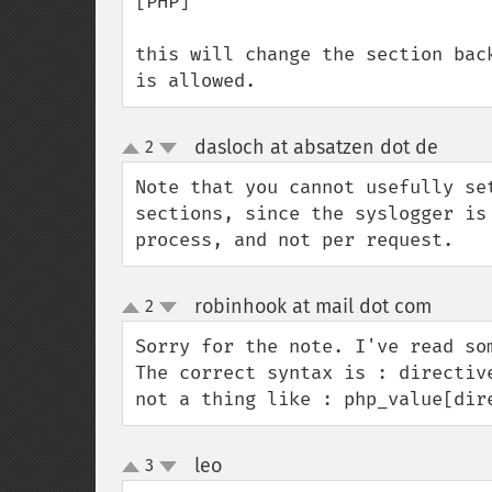
[PHP]

this will change the section bac
is allowed.
dasloch at absatzen dot de
2
¶
up
down
Note that you cannot usefully se
sections, since the syslogger is
process, and not per request.
robinhook at mail dot com
2
¶
up
down
Sorry for the note. I've read som
The correct syntax is : directive
not a thing like : php_value[dir
leo
3
¶
up
down