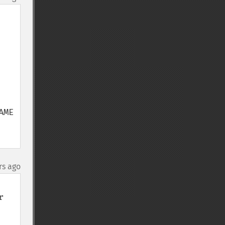
ME 
rs ago
 