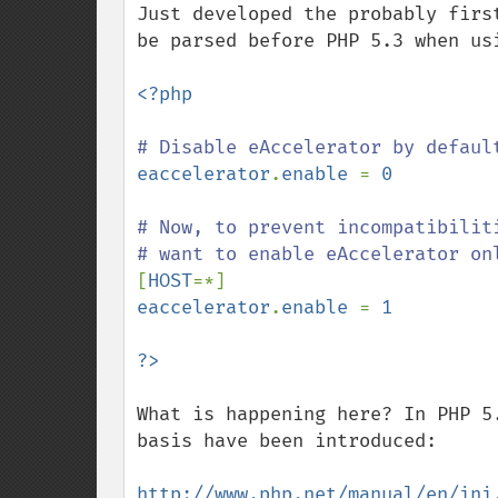
Just developed the probably firs
be parsed before PHP 5.3 when usi
<?php

eaccelerator
.
enable 
= 
0

# Now, to prevent incompatibiliti
[
HOST
eaccelerator
.
enable 
= 
1

What is happening here? In PHP 5
basis have been introduced:

http://www.php.net/manual/en/ini