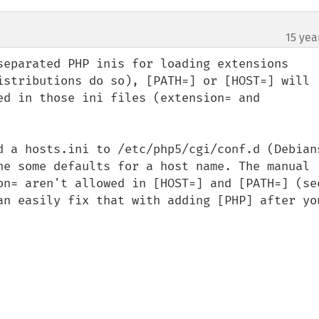
15 yea
separated PHP inis for loading extensions 
istributions do so), [PATH=] or [HOST=] will 
ed in those ini files (extension= and 
d a hosts.ini to /etc/php5/cgi/conf.d (Debians
ne some defaults for a host name. The manual 
on= aren't allowed in [HOST=] and [PATH=] (see
an easily fix that with adding [PHP] after you