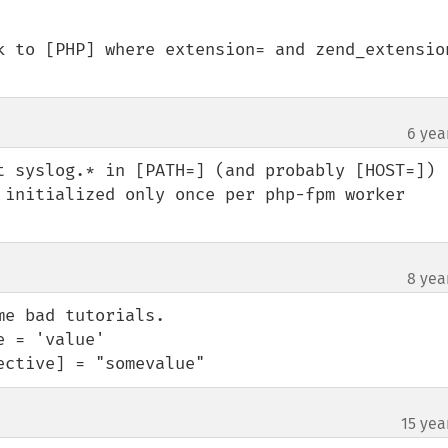
k to [PHP] where extension= and zend_extension
6 yea
t syslog.* in [PATH=] (and probably [HOST=]) 
 initialized only once per php-fpm worker 
8 yea
e bad tutorials.

 = 'value'

ective] = "somevalue"
15 yea