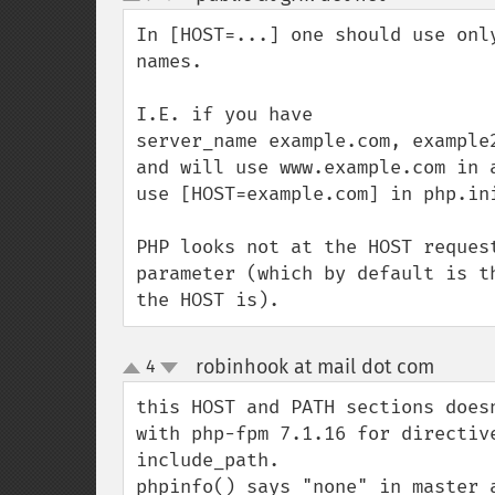
up
down
In [HOST=...] one should use onl
names.

I.E. if you have 

server_name example.com, example2
and will use www.example.com in a
use [HOST=example.com] in php.ini
PHP looks not at the HOST reques
parameter (which by default is t
the HOST is).
robinhook at mail dot com
4
¶
up
down
this HOST and PATH sections does
with php-fpm 7.1.16 for directiv
include_path.

phpinfo() says "none" in master 