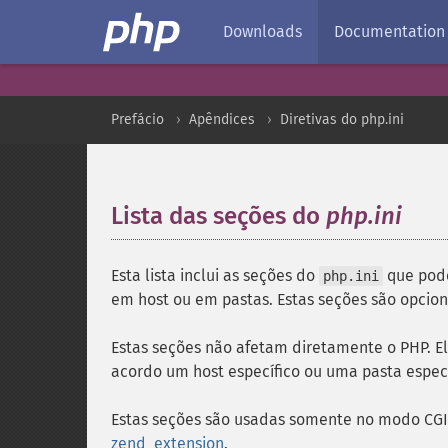
Downloads
Documentation
Prefácio
Apêndices
Diretivas do php.ini
Lista das seções do
php.ini
¶
Esta lista inclui as seções do
que pode
php.ini
em host ou em pastas. Estas seções são opcion
Estas seções não afetam diretamente o PHP. El
acordo um host específico ou uma pasta especí
Estas seções são usadas somente no modo CGI
zend_extension
.