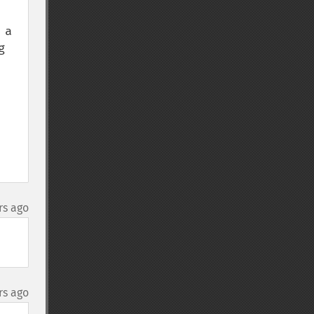
a 
 
rs ago
rs ago