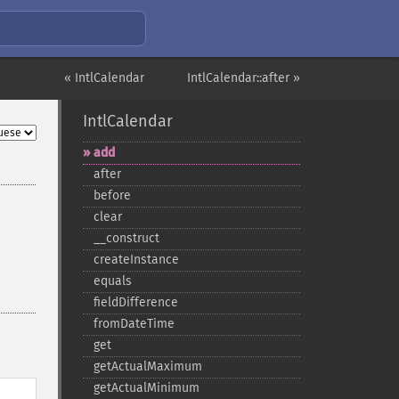
« IntlCalendar
IntlCalendar::after »
IntlCalendar
add
after
before
clear
_​_​construct
createInstance
equals
fieldDifference
fromDateTime
get
getActualMaximum
getActualMinimum