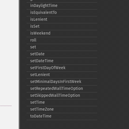
inDaylightTime
isEquivalentTo
isLenient
isSet
isWeekend
roll
set
setDate
setDateTime
setFirstDayOfWeek
setLenient
setMinimalDaysInFirstWeek
setRepeatedWallTimeOption
setSkippedWallTimeOption
setTime
setTimeZone
toDateTime