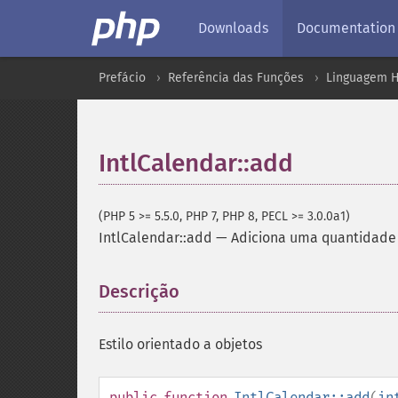
Downloads
Documentation
Prefácio
Referência das Funções
Linguagem H
IntlCalendar::add
(PHP 5 >= 5.5.0, PHP 7, PHP 8, PECL >= 3.0.0a1)
IntlCalendar::add
—
Adiciona uma quantidade
Descrição
¶
Estilo orientado a objetos
public
function
IntlCalendar::add
(
in