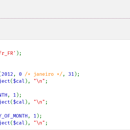
fr_FR'
(
2012
, 
0 
/* janeiro */
, 
31
);

ject
(
$cal
), 
"\n"
;

NTH
, 
1
);

ject
(
$cal
), 
"\n"
;

Y_OF_MONTH
, 
1
);

ject
(
$cal
), 
"\n"
;