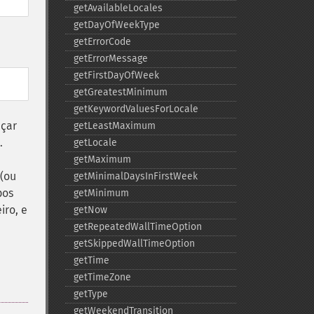
getAvailableLocales
getDayOfWeekType
getErrorCode
getErrorMessage
getFirstDayOfWeek
getGreatestMinimum
getKeywordValuesForLocale
nçar
getLeastMaximum
.
getLocale
getMaximum
 (ou
getMinimalDaysInFirstWeek
pos
getMinimum
iro, e
getNow
getRepeatedWallTimeOption
getSkippedWallTimeOption
getTime
getTimeZone
getType
getWeekendTransition