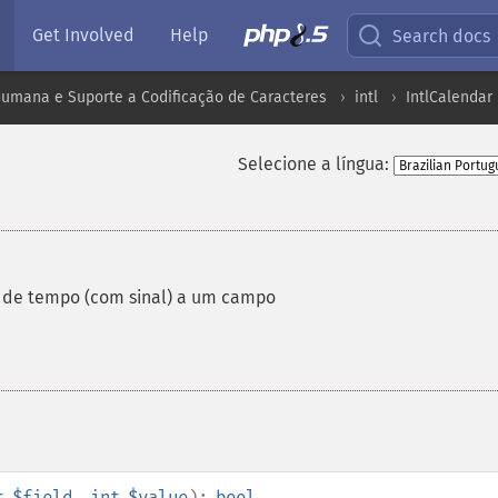
Get Involved
Help
Search docs
umana e Suporte a Codificação de Caracteres
intl
IntlCalendar
Selecione a língua:
 de tempo (com sinal) a um campo
t
$field
,
int
$value
):
bool