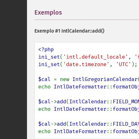
Exemplos
¶
Exemplo #1
IntlCalendar::add()
<?php

ini_set
(
'intl.default_locale'
, 
'
ini_set
(
'date.timezone'
, 
'UTC'
);

$cal 
= new 
IntlGregorianCalendar
echo 
IntlDateFormatter
::
formatOb
$cal
->
add
(
IntlCalendar
::
FIELD_MO
echo 
IntlDateFormatter
::
formatOb
$cal
->
add
(
IntlCalendar
::
FIELD_DA
echo 
IntlDateFormatter
::
formatOb