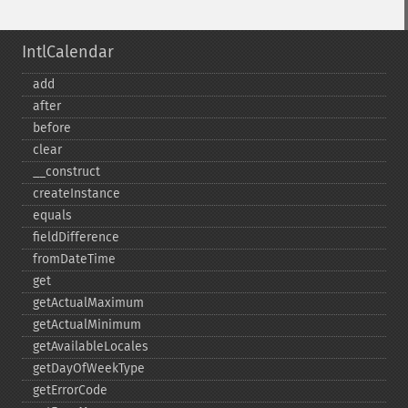
IntlCalendar
add
after
before
clear
_​_​construct
createInstance
equals
fieldDifference
fromDateTime
get
getActualMaximum
getActualMinimum
getAvailableLocales
getDayOfWeekType
getErrorCode