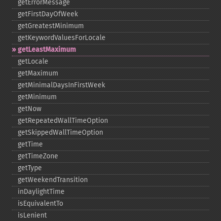
getErrorMessage
getFirstDayOfWeek
getGreatestMinimum
getKeywordValuesForLocale
getLeastMaximum
getLocale
getMaximum
getMinimalDaysInFirstWeek
getMinimum
getNow
getRepeatedWallTimeOption
getSkippedWallTimeOption
getTime
getTimeZone
getType
getWeekendTransition
inDaylightTime
isEquivalentTo
isLenient