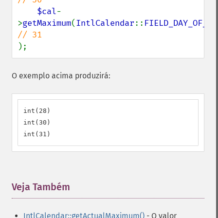
$cal
-
>
getMaximum
(
IntlCalendar
::
FIELD_DAY_OF_MO
);
O exemplo acima produzirá:
int(28)

int(30)

int(31)
Veja Também
¶
IntlCalendar::getActualMaximum()
- O valor