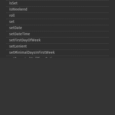
isSet
isWeekend
roll
set
setDate
setDateTime
setFirstDayOfWeek
setLenient
setMinimalDaysInFirstWeek
setRepeatedWallTimeOption
setSkippedWallTimeOption
setTime
setTimeZone
toDateTime
Copyright © 2001-2026 The PHP Documentation