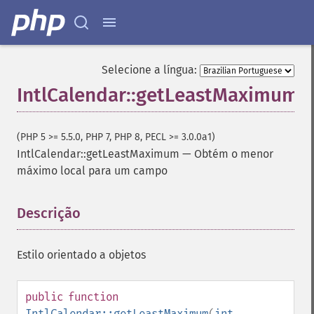
Selecione a língua:
IntlCalendar::getLeastMaximum
(PHP 5 >= 5.5.0, PHP 7, PHP 8, PECL >= 3.0.0a1)
IntlCalendar::getLeastMaximum
—
Obtém o menor
máximo local para um campo
Descrição
¶
Estilo orientado a objetos
public
function
IntlCalendar::getLeastMaximum
(
int