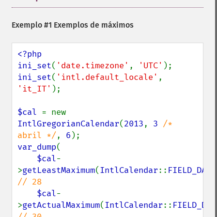
Exemplo #1 Exemplos de máximos
<?php

ini_set
(
'date.timezone'
, 
'UTC'
ini_set
(
'intl.default_locale'
, 
'it_IT'
);

$cal 
= new 
IntlGregorianCalendar
(
2013
, 
3 
/* 
abril */
, 
6
var_dump
(

$cal
-
>
getLeastMaximum
(
IntlCalendar
::
FIELD_DAY_
// 28

$cal
-
>
getActualMaximum
(
IntlCalendar
::
FIELD_DAY
// 30
