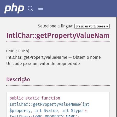
Selecione a língua:
IntlChar::getPropertyValueName
(PHP 7, PHP 8)
IntlChar::getPropertyValueName
—
Obtém o nome
Unicode para um valor de propriedade
Descrição
¶
public
static
function
IntlChar::getPropertyValueName
(
int
$property
,
int
$value
,
int
$type
=
IntlChar::LONG_PROPERTY_NAME
):