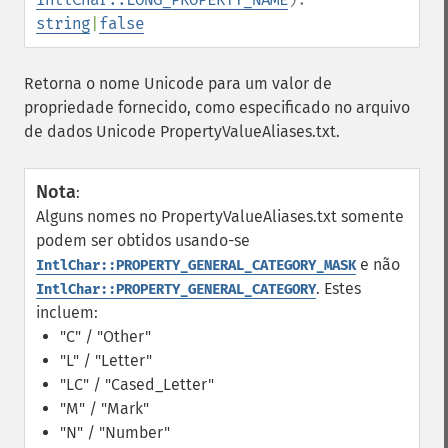
string
|
false
Retorna o nome Unicode para um valor de
propriedade fornecido, como especificado no arquivo
de dados Unicode PropertyValueAliases.txt.
Nota
:
Alguns nomes no PropertyValueAliases.txt somente
podem ser obtidos usando-se
e não
IntlChar::PROPERTY_GENERAL_CATEGORY_MASK
. Estes
IntlChar::PROPERTY_GENERAL_CATEGORY
incluem:
"C" / "Other"
"L" / "Letter"
"LC" / "Cased_Letter"
"M" / "Mark"
"N" / "Number"