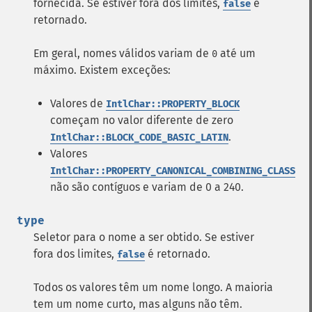
fornecida. Se estiver fora dos limites,
é
false
retornado.
Em geral, nomes válidos variam de
até um
0
máximo. Existem exceções:
Valores de
IntlChar::PROPERTY_BLOCK
começam no valor diferente de zero
.
IntlChar::BLOCK_CODE_BASIC_LATIN
Valores
IntlChar::PROPERTY_CANONICAL_COMBINING_CLASS
não são contíguos e variam de 0 a 240.
type
Seletor para o nome a ser obtido. Se estiver
fora dos limites,
é retornado.
false
Todos os valores têm um nome longo. A maioria
tem um nome curto, mas alguns não têm.