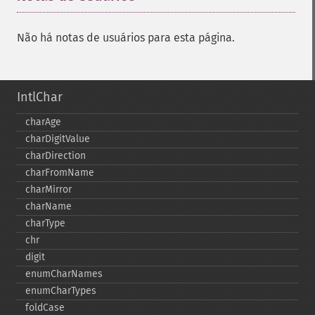
Não há notas de usuários para esta página.
IntlChar
charAge
charDigitValue
charDirection
charFromName
charMirror
charName
charType
chr
digit
enumCharNames
enumCharTypes
foldCase