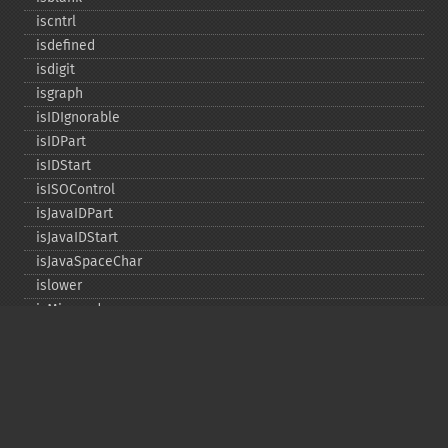
iscntrl
isdefined
isdigit
isgraph
isIDIgnorable
isIDPart
isIDStart
isISOControl
isJavaIDPart
isJavaIDStart
isJavaSpaceChar
islower
isMirrored
isprint
ispunct
isspace
istitle
isUAlphabetic