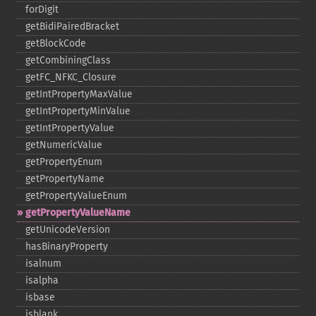
forDigit
getBidiPairedBracket
getBlockCode
getCombiningClass
getFC_​NFKC_​Closure
getIntPropertyMaxValue
getIntPropertyMinValue
getIntPropertyValue
getNumericValue
getPropertyEnum
getPropertyName
getPropertyValueEnum
getPropertyValueName
getUnicodeVersion
hasBinaryProperty
isalnum
isalpha
isbase
isblank