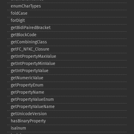
enumCharTypes
foldCase
forDigit
getBidiPairedBracket
getBlockCode
getCombiningClass
getFC_​NFKC_​Closure
getIntPropertyMaxValue
getIntPropertyMinValue
getIntPropertyValue
getNumericValue
getPropertyEnum
getPropertyName
getPropertyValueEnum
getPropertyValueName
getUnicodeVersion
hasBinaryProperty
isalnum