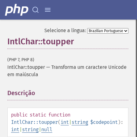
Selecione a língua:
IntlChar::toupper
(PHP 7, PHP 8)
IntlChar::toupper
—
Transforma um caractere Unicode
em maiúscula
Descrição
¶
public
static
function
IntlChar::toupper
(
int
|
string
$codepoint
):
int
|
string
|
null