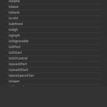
isalpha
isbase
isblank
iscntrl
isdefined
isdigit
isgraph
isIDIgnorable
isIDPart
isIDStart
isISOControl
isJavaIDPart
isJavaIDStart
isJavaSpaceChar
islower
isMirrored
isprint
ispunct
isspace