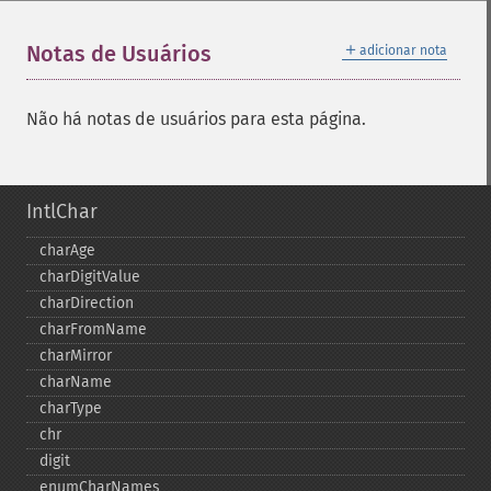
＋
Notas de Usuários
adicionar nota
Não há notas de usuários para esta página.
IntlChar
charAge
charDigitValue
charDirection
charFromName
charMirror
charName
charType
chr
digit
enumCharNames