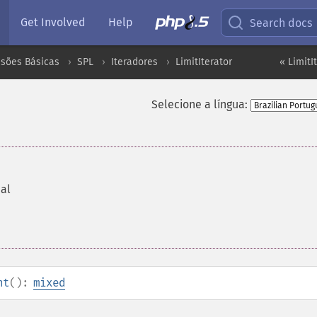
Get Involved
Help
Search docs
nsões Básicas
SPL
Iteradores
LimitIterator
« LimitI
Selecione a língua:
al
nt
():
mixed