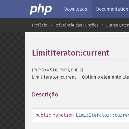
Downloads
Documentation
Prefácio
Referência das Funções
Outras Exte
LimitIterator::current
(PHP 5 >= 5.1.0, PHP 7, PHP 8)
LimitIterator::current
—
Obtém o elemento atu
Descrição
¶
public
function
LimitIterator::curre