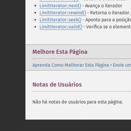
LimitIterator::next()
- Avança o iterador
LimitIterator::rewind()
- Retorna o iterador
LimitIterator::seek()
- Aponta para a posiçã
LimitIterator::valid()
- Verifica se o element
Melhore Esta Página
Aprenda Como Melhorar Esta Página
•
Envie um
Notas de Usuários
Não há notas de usuários para esta página.