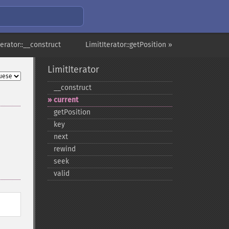
terator::__construct
LimitIterator::getPosition »
LimitIterator
_​_​construct
current
getPosition
key
next
rewind
seek
valid