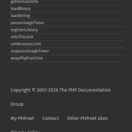
getVersionInfo
loadBinary
loadString
pauseUsageTimer
registerLibrary
setCPULimit
setMemoryLimit
unpauseUsageTimer
wrapPhpFunction
Copyright © 2001-2026 The PHP Documentation
Group
My PHP.net
Contact
Other PHP.net sites