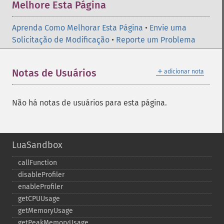
Melhore Esta Página
Aprenda Como Melhorar Esta Página
•
Envie uma
Solicitação de Modificação
•
Reporte um Problema
＋
Notas de Usuários
adicionar nota
Não há notas de usuários para esta página.
LuaSandbox
callFunction
disableProfiler
enableProfiler
getCPUUsage
getMemoryUsage
getPeakMemoryUsage