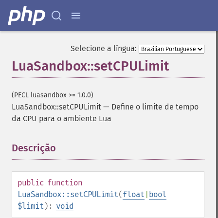
Selecione a língua:
LuaSandbox::setCPULimit
(PECL luasandbox >= 1.0.0)
LuaSandbox::setCPULimit
—
Define o limite de tempo
da CPU para o ambiente Lua
Descrição
¶
public
function
LuaSandbox::setCPULimit
(
float
|
bool
$limit
):
void