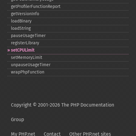
getProfilerFunctionReport
getVersionInfo
loadBinary
loadString
pauseUsageTimer
registerLibrary
setCPULimit
setMemoryLimit
unpauseUsageTimer
wrapPhpFunction
Copyright © 2001-2026 The PHP Documentation
Group
My PHP.net
Contact
Other PHP.net sites