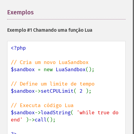
Exemplos
¶
Exemplo #1 Chamando uma função Lua
<?php

$sandbox 
= new 
LuaSandbox
();

$sandbox
->
setCPULimit
( 
2 
);

$sandbox
->
loadString
( 
'while true do 
end' 
)->
call
();
