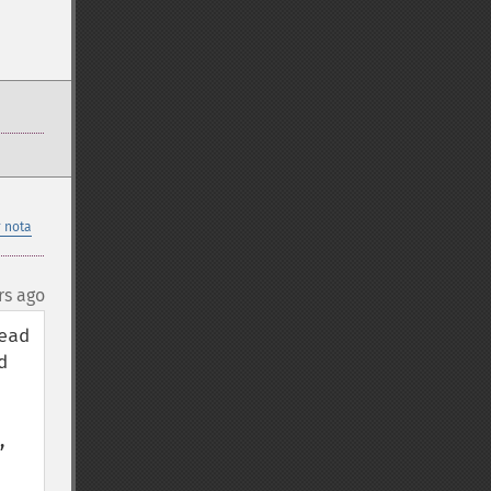
 nota
rs ago
ad 
 
 