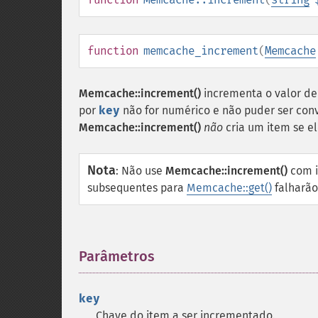
function
memcache_increment
(
Memcache
Memcache::increment()
incrementa o valor de
por
key
não for numérico e não puder ser con
Memcache::increment()
não
cria um item se el
Nota
:
Não use
Memcache::increment()
com i
subsequentes para
Memcache::get()
falharão
Parâmetros
¶
key
Chave do item a ser incrementado.