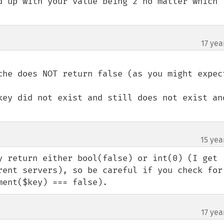
d up with your value being 2 no matter which 
17 yea
che does NOT return false (as you might expect
key did not exist and still does not exist and
15 yea
y return either bool(false) or int(0) (I get 
rent servers), so be careful if you check for 
ment($key) === false).
17 yea