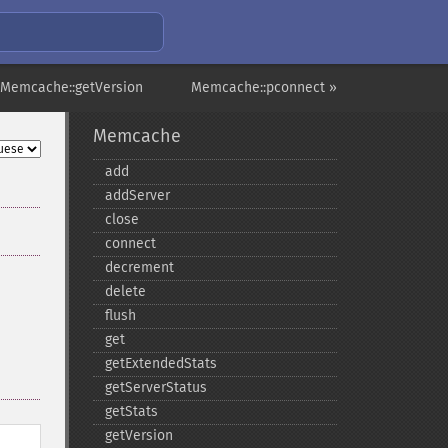
 Memcache::getVersion
Memcache::pconnect »
Memcache
add
addServer
close
connect
decrement
delete
flush
get
getExtendedStats
getServerStatus
getStats
getVersion