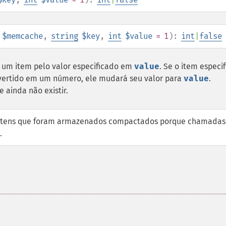
$memcache
,
string
$key
,
int
$value
= 1
):
int
|
false
 um item pelo valor especificado em
value
. Se o item especi
vertido em um número, ele mudará seu valor para
value
.
e ainda não existir.
tens que foram armazenados compactados porque chamadas
.