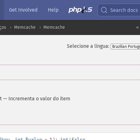
Get Involved
Help
Search docs
ços
Memcache
Memcache
«
Selecione a língua:
t
—
Incrementa o valor do item
$key
,
int
$value
= 1
):
int
|
false