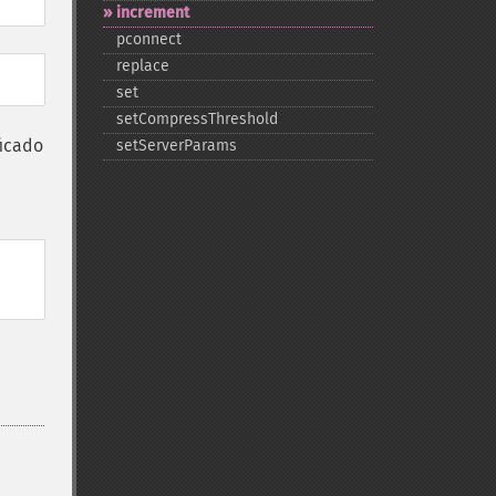
increment
pconnect
replace
set
setCompressThreshold
ficado
setServerParams