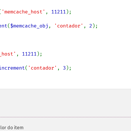
(
'memcache_host'
, 
11211
ent
(
$memcache_obj
, 
'contador'
, 
2
);

_host'
, 
11211
increment
(
'contador'
, 
3
);

lor do item