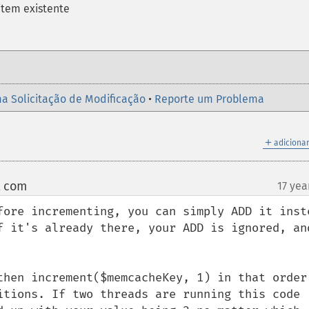
 item existente
a Solicitação de Modificação
•
Reporte um Problema
＋
adicionar
t com
17 yea
¶
fore incrementing, you can simply ADD it inste
f it's already there, your ADD is ignored, and
then increment($memcacheKey, 1) in that order,
itions. If two threads are running this code 