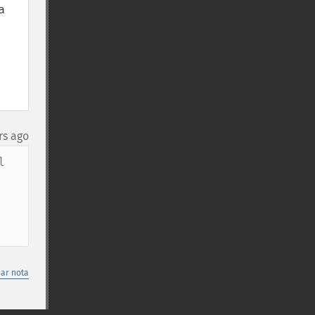
 
rs ago
 
nar nota