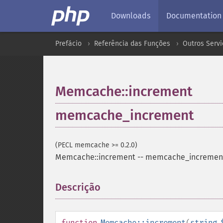
Downloads
Documentation
Prefácio
Referência das Funções
Outros Servi
Memcache::increment
memcache_increment
(PECL memcache >= 0.2.0)
Memcache::increment
--
memcache_incremen
Descrição
¶
function
Memcache::increment
(
string