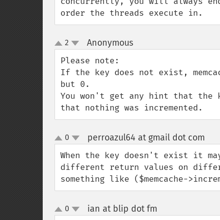
concurrently, you will always en
order the threads execute in.
Anonymous
2
¶
up
down
Please note:

If the key does not exist, memca
but 0.

You won't get any hint that the 
that nothing was incremented.
perroazul64 at gmail dot com
0
¶
up
down
When the key doesn't exist it ma
different return values on diffe
something like ($memcache->incre
ian at blip dot fm
0
¶
up
down