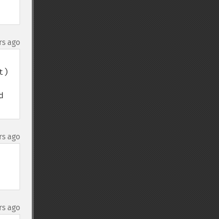
rs ago
) 
 
rs ago
rs ago