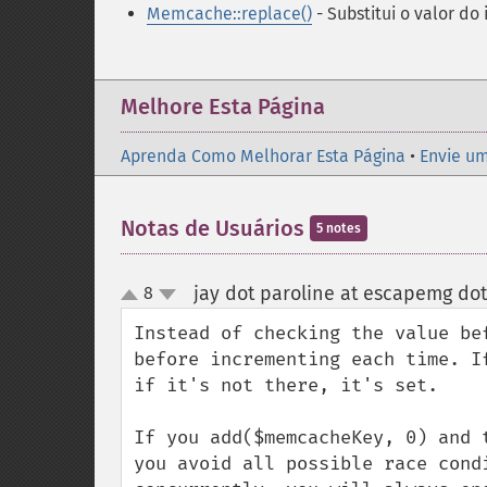
Memcache::replace()
- Substitui o valor do
Melhore Esta Página
Aprenda Como Melhorar Esta Página
•
Envie um
Notas de Usuários
5 notes
jay dot paroline at escapemg do
8
up
down
Instead of checking the value be
before incrementing each time. I
if it's not there, it's set.

If you add($memcacheKey, 0) and 
you avoid all possible race cond