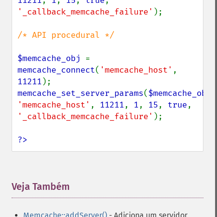
11211
, 
1
, 
15
, 
true
, 
'_callback_memcache_failure'
);

/* API procedural */

$memcache_obj 
= 
memcache_connect
(
'memcache_host'
, 
11211
memcache_set_server_params
(
$memcache_obj
'memcache_host'
, 
11211
, 
1
, 
15
, 
true
, 
'_callback_memcache_failure'
);

?>
Veja Também
¶
Memcache::addServer()
- Adiciona um servidor