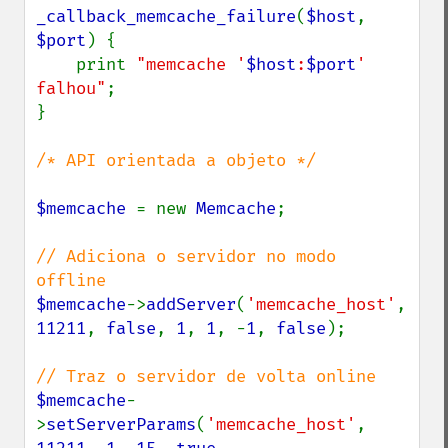
_callback_memcache_failure
(
$host
, 
$port
) {

    print 
"memcache '
$host
:
$port
' 
falhou"
;

}

/* API orientada a objeto */

$memcache 
= new 
Memcache
;

// Adiciona o servidor no modo 
$memcache
->
addServer
(
'memcache_host'
, 
11211
, 
false
, 
1
, 
1
, -
1
, 
false
);

$memcache
-
>
setServerParams
(
'memcache_host'
, 