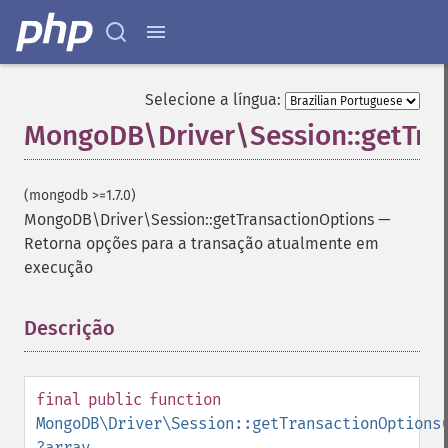
Selecione a língua:
MongoDB\Driver\Session::getTra
(mongodb >=1.7.0)
MongoDB\Driver\Session::getTransactionOptions
—
Retorna opções para a transação atualmente em
execução
Descrição
¶
final
public
function
MongoDB\Driver\Session::getTransactionOptions
?
array