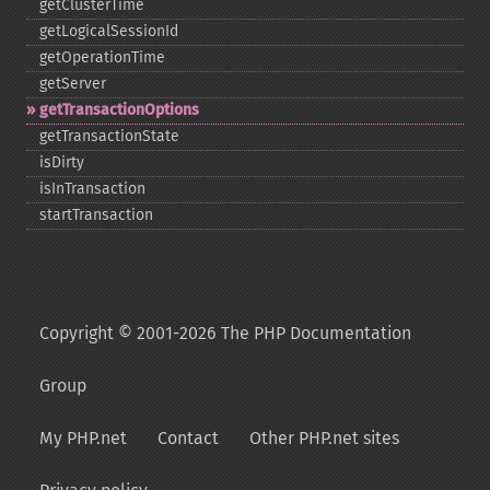
getClusterTime
getLogicalSessionId
getOperationTime
getServer
getTransactionOptions
getTransactionState
isDirty
isInTransaction
startTransaction
Copyright © 2001-2026 The PHP Documentation
Group
My PHP.net
Contact
Other PHP.net sites