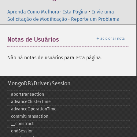
Aprenda Como Melhorar Esta Página
•
Envie uma
Solicitação de Modificação
•
Reporte um Problema
＋
Notas de Usuários
adicionar nota
Não há notas de usuários para esta página.
MongoDB\Driver\Session
abortTransaction
advanceClusterTime
advanceOperationTime
commitTransaction
_​_​construct
endSession