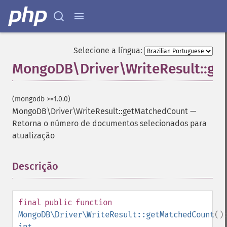
Selecione a língua:
MongoDB\Driver\WriteResult::g
(mongodb >=1.0.0)
MongoDB\Driver\WriteResult::getMatchedCount
—
Retorna o número de documentos selecionados para
atualização
Descrição
¶
final
public
function
MongoDB\Driver\WriteResult::getMatchedCount
()
int