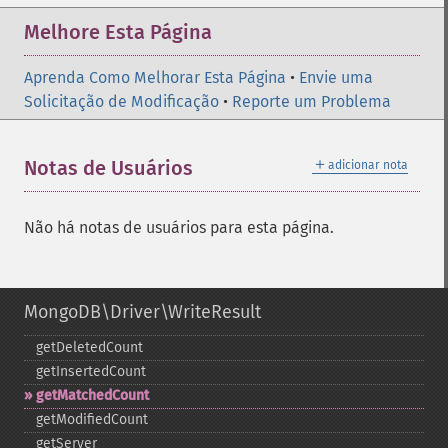
Melhore Esta Página
Aprenda Como Melhorar Esta Página
•
Envie uma
Solicitação de Modificação
•
Reporte um Problema
＋
Notas de Usuários
adicionar nota
Não há notas de usuários para esta página.
MongoDB\Driver\WriteResult
getDeletedCount
getInsertedCount
getMatchedCount
getModifiedCount
getServer