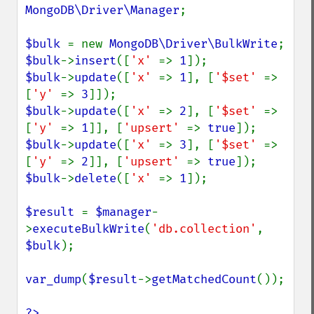
MongoDB\Driver\Manager
;

$bulk 
= new 
MongoDB\Driver\BulkWrite
$bulk
->
insert
([
'x' 
=> 
1
$bulk
->
update
([
'x' 
=> 
1
], [
'$set' 
=> 
[
'y' 
=> 
3
$bulk
->
update
([
'x' 
=> 
2
], [
'$set' 
=> 
[
'y' 
=> 
1
]], [
'upsert' 
=> 
true
$bulk
->
update
([
'x' 
=> 
3
], [
'$set' 
=> 
[
'y' 
=> 
2
]], [
'upsert' 
=> 
true
$bulk
->
delete
([
'x' 
=> 
1
]);

$result 
= 
$manager
-
>
executeBulkWrite
(
'db.collection'
, 
$bulk
);

var_dump
(
$result
->
getMatchedCount
());

?>