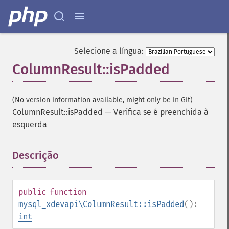
Selecione a língua:
ColumnResult::isPadded
(No version information available, might only be in Git)
ColumnResult::isPadded
—
Verifica se é preenchida à
esquerda
Descrição
¶
public
function
mysql_xdevapi\ColumnResult::isPadded
():
int