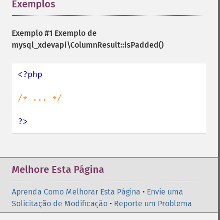
Exemplos
¶
Exemplo #1 Exemplo de
mysql_xdevapi\ColumnResult::isPadded()
<?php

/* ... */

?>
Melhore Esta Página
Aprenda Como Melhorar Esta Página
•
Envie uma
Solicitação de Modificação
•
Reporte um Problema