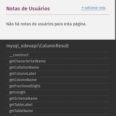
＋
Notas de Usuários
adicionar nota
Não há notas de usuários para esta página.
mysql_xdevapi\ColumnResult
_​_​construct
getCharacterSetName
getCollationName
getColumnLabel
getColumnName
getFractionalDigits
getLength
getSchemaName
getTableLabel
getTableName