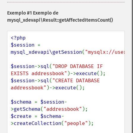
Exemplo #1 Exemplo de
mysql_xdevapi\Result::getAffectedItemsCount()
<?php

$session 
= 
mysql_xdevapi\getSession
(
"mysqlx://user:p
$session
->
sql
(
"DROP DATABASE IF 
EXISTS addressbook"
)->
execute
$session
->
sql
(
"CREATE DATABASE 
addressbook"
)->
execute
();

$schema 
= 
$session
-
>
getSchema
(
"addressbook"
$create 
= 
$schema
-
>
createCollection
(
"people"
);
