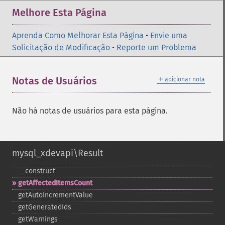
Melhore Esta Página
Aprenda Como Melhorar Esta Página
•
Envie uma
Solicitação de Modificação
•
Reporte um Problema
＋
Notas de Usuários
adicionar nota
Não há notas de usuários para esta página.
mysql_xdevapi\Result
_​_​construct
getAffectedItemsCount
getAutoIncrementValue
getGeneratedIds
getWarnings