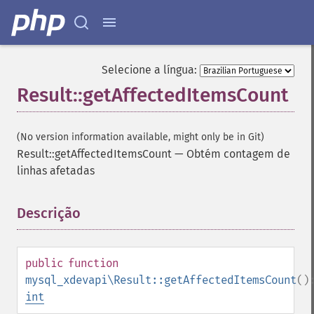
Selecione a língua:
Result::getAffectedItemsCount
(No version information available, might only be in Git)
Result::getAffectedItemsCount
—
Obtém contagem de
linhas afetadas
Descrição
¶
public
function
mysql_xdevapi\Result::getAffectedItemsCount
()
int