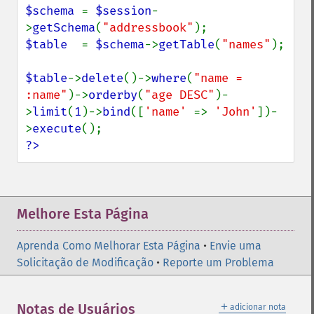
$schema 
= 
$session
-
>
getSchema
(
"addressbook"
$table  
= 
$schema
->
getTable
(
"names"
);

$table
->
delete
()->
where
(
"name = 
:name"
)->
orderby
(
"age DESC"
)-
>
limit
(
1
)->
bind
([
'name' 
=> 
'John'
])-
>
execute
?>
Melhore Esta Página
Aprenda Como Melhorar Esta Página
•
Envie uma
Solicitação de Modificação
•
Reporte um Problema
＋
Notas de Usuários
adicionar nota