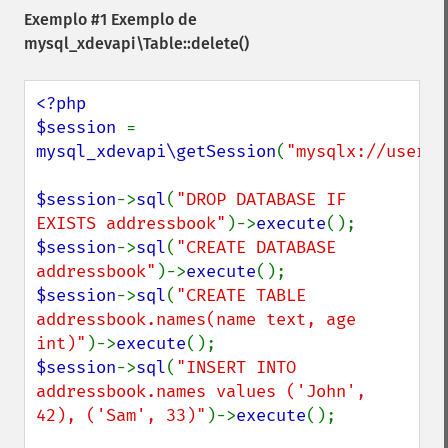
Exemplo #1 Exemplo de
mysql_xdevapi\Table::delete()
<?php

$session 
= 
mysql_xdevapi\getSession
(
"mysqlx://user:p
$session
->
sql
(
"DROP DATABASE IF 
EXISTS addressbook"
)->
execute
$session
->
sql
(
"CREATE DATABASE 
addressbook"
)->
execute
$session
->
sql
(
"CREATE TABLE 
addressbook.names(name text, age 
int)"
)->
execute
$session
->
sql
(
"INSERT INTO 
addressbook.names values ('John', 
42), ('Sam', 33)"
)->
execute
();
