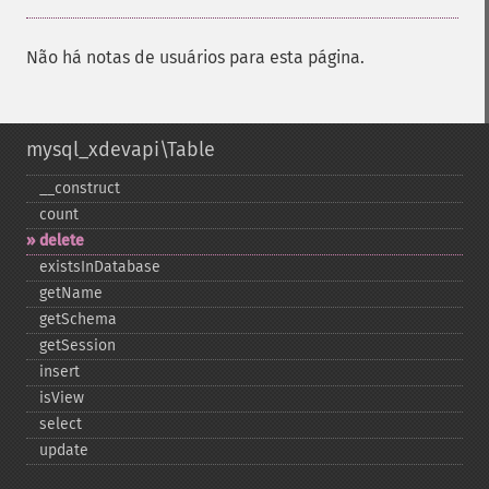
Não há notas de usuários para esta página.
mysql_xdevapi\Table
_​_​construct
count
delete
existsInDatabase
getName
getSchema
getSession
insert
isView
select
update