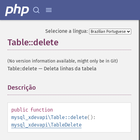
Selecione a língua:
Table::delete
(No version information available, might only be in Git)
Table::delete
—
Deleta linhas da tabela
Descrição
¶
public
function
mysql_xdevapi\Table::delete
():
mysql_xdevapi\TableDelete