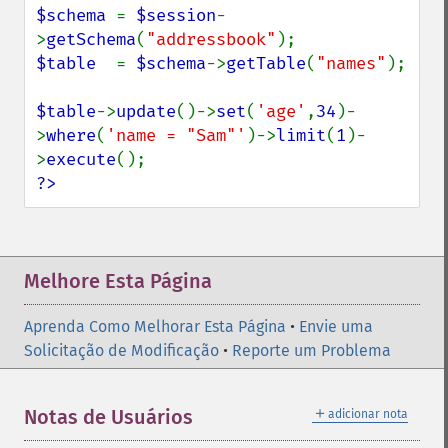
$schema 
= 
$session
-
>
getSchema
(
"addressbook"
$table  
= 
$schema
->
getTable
(
"names"
);

$table
->
update
()->
set
(
'age'
,
34
)-
>
where
(
'name = "Sam"'
)->
limit
(
1
)-
>
execute
?>
Melhore Esta Página
Aprenda Como Melhorar Esta Página
•
Envie uma
Solicitação de Modificação
•
Reporte um Problema
＋
Notas de Usuários
adicionar nota