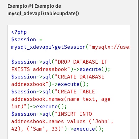
Exemplo #1 Exemplo de
mysql_xdevapi\Table::update()
<?php

$session 
= 
mysql_xdevapi\getSession
(
"mysqlx://user:p
$session
->
sql
(
"DROP DATABASE IF 
EXISTS addressbook"
)->
execute
$session
->
sql
(
"CREATE DATABASE 
addressbook"
)->
execute
$session
->
sql
(
"CREATE TABLE 
addressbook.names(name text, age 
int)"
)->
execute
$session
->
sql
(
"INSERT INTO 
addressbook.names values ('John', 
42), ('Sam', 33)"
)->
execute
();
