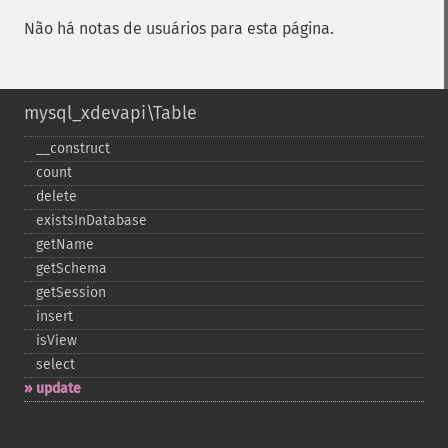
Não há notas de usuários para esta página.
mysql_xdevapi\Table
_​_​construct
count
delete
existsInDatabase
getName
getSchema
getSession
insert
isView
select
update