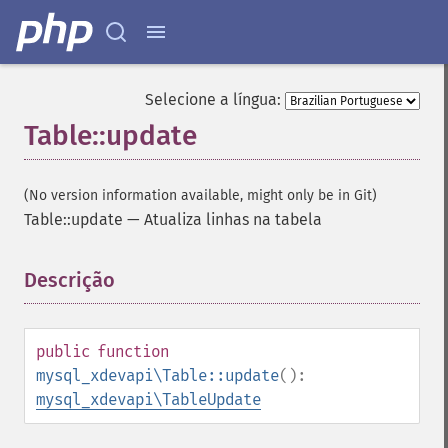
Selecione a língua:
Table::update
(No version information available, might only be in Git)
Table::update
—
Atualiza linhas na tabela
Descrição
¶
public
function
mysql_xdevapi\Table::update
():
mysql_xdevapi\TableUpdate